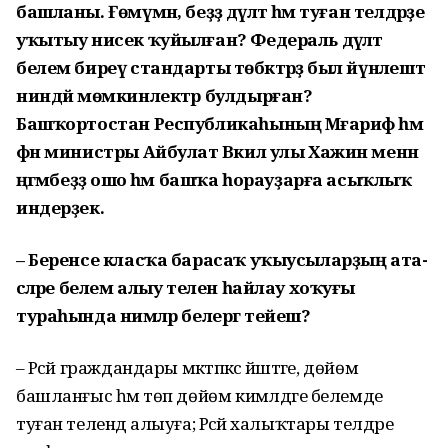
башланы. Ғөмүмән, беҙҙә дәүләт һәм туған телдәрҙе
уҡытыу нисек ҡуйылған? Федераль дәүләт
белем биреү стандарты төбәктәрҙә был йүнәлештә
ниндәй мөмкинлектәр булдырған?
Башҡортостан Республикаһының Мәғариф һәм
фән министры Айбулат Вәкил улы Хажин менән
әңгәмәбеҙҙә ошо һәм башҡа һорауҙарға асыҡлыҡ
индерҙек.
– Беренсе класҡа барасаҡ уҡыусыларҙың ата-
әсәләре белем алыу телен һайлау хоҡуғы
тураһында нимәләр белергә тейеш?
– Рәсәй граждандары мәктәпкәсә йәштәге, дөйөм
башланғыс һәм төп дөйөм кимәлдәге белемде
туған телендә алыуға; Рәсәй халыҡтары телдәре