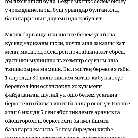
һәм шәхсән эшләп була. Беҙҙәге мәктәпкәсә белем биреү
учреждениелары, буш урындар булған хәлдә,
балаларҙы йыл дауамында ҡабул итә.
Мәктәпкә барғанда йәки икенсе белем усағына
күскәндә ғаризаны шәхсән, почта аша заказлы хат
менән, мәктәптең электрон почтаһына хат ебәреп,
дәүләт йәки муниципаль хеҙмәттәр сервисы аша
тапшырырға мөмкин. Был эштең беренсе этабы
1 апрелдән 30 июнгә тиклем мәктәпкә ҡабул итеүгә
беренсел йәки өҫтөнлөклө хоҡуҡ менән
файҙаланған, шулай уҡ ошо белем усағына
беркетелгән биләмәлә йәшәгән балалар өсөн үтә. Икенсе
этап 6 июлдән 5 сентябргә тиклемге арауыҡта
ойошторолоп, беркетелгән биләмәлә йәшәмәгән
балаларға ҡағыла. Белем биреүҙең киләһе
кимәленә күскән осраҡта ғариза дүртенсе сиректә