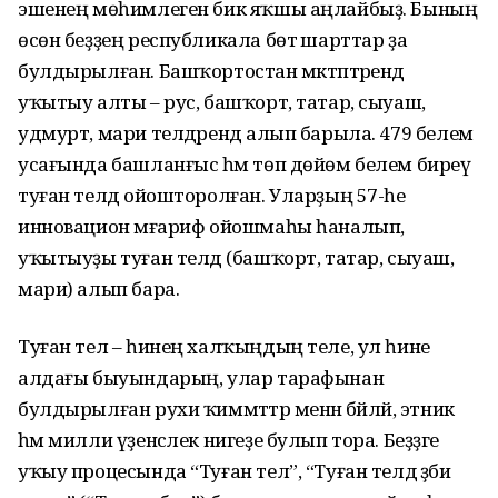
эшенең мөһимлеген бик яҡшы аңлайбыҙ. Бының
өсөн беҙҙең республикала бөтә шарттар ҙа
булдырылған. Башҡортостан мәктәптәрендә
уҡытыу алты – рус, башҡорт, татар, сыуаш,
удмурт, мари телдәрендә алып барыла. 479 белем
усағында башланғыс һәм төп дөйөм белем биреү
туған телдә ойошторолған. Уларҙың 57-һе
инновацион мәғариф ойошмаһы һаналып,
уҡытыуҙы туған телдә (башҡорт, татар, сыуаш,
мари) алып бара.
Туған тел – һинең халҡыңдың теле, ул һине
алдағы быуындарың, улар тарафынан
булдырылған рухи ҡиммәттәр менән бәйләй, этник
һәм милли үҙенсәлек нигеҙе булып тора. Беҙҙәге
уҡыу процесында “Туған тел”, “Туған телдә әҙәби