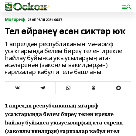
Мәғариф
28 АПРЕЛЯ 2021, 06:37
Тел өйрәнеү өсөн сиктәр юҡ
1 апрелдән республиканың мәғариф
усаҡтарында белем биреү телен ирекле
һайлау буйынса уҡыусыларҙың ата-
әсәләренән (законлы вәкилдәрҙән)
ғаризалар ҡабул ителә башланы.
1 апрелдән республиканың мәғариф
усаҡтарында белем биреү телен ирекле
һайлау буйынса уҡыусыларҙың ата-әсәләренән
(законлы вәкилдәрҙән) ғаризалар ҡабул ителә