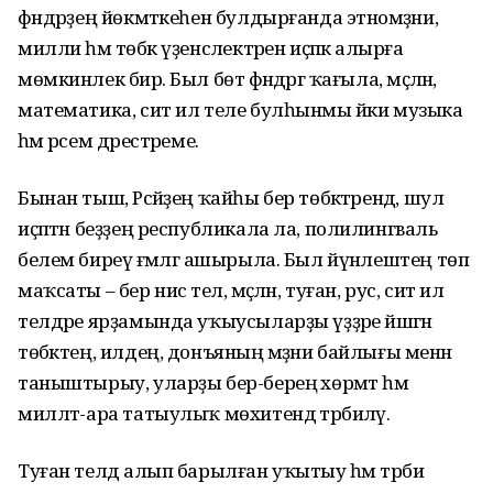
фәндәрҙең йөкмәткеһен булдырғанда этномәҙәни,
милли һәм төбәк үҙенсәлектәрен иҫәпкә алырға
мөмкинлек бирә. Был бөтә фәндәргә ҡағыла, мәҫәлән,
математика, сит ил теле булһынмы йәки музыка
һәм рәсем дәрестәреме.
Бынан тыш, Рәсәйҙең ҡайһы бер төбәктәрендә, шул
иҫәптән беҙҙең республикала ла, полилингваль
белем биреү ғәмәлгә ашырыла. Был йүнәлештең төп
маҡсаты – бер нисә тел, мәҫәлән, туған, рус, сит ил
телдәре ярҙамында уҡыусыларҙы үҙҙәре йәшәгән
төбәктең, илдең, донъяның мәҙәни байлығы менән
таныштырыу, уларҙы бер-береңә хөрмәт һәм
милләт-ара татыулыҡ мөхитендә тәрбиәләү.
Туған телдә алып барылған уҡытыу һәм тәрбиә