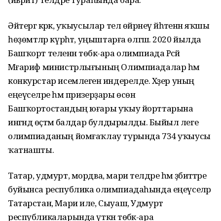
Әйтергә кәрәк, уҡыусылар тел өйрәнеү йәһәтенән яҡшы
һөҙөмтәләр күрһәтә, уңыштарға өлгәшә. 2020 йылда
Башҡорт теленән төбәк-ара олимпиада Рәсәй
Мәғариф министрлығының Олимпиадалар һәм
конкурстар исемлегенә индерелде. Хәҙер уның
еңеүселәре һәм призерҙары өсөн
Башҡортостандың юғары уҡыу йорттарына
ингәндә өҫтәмә балдар булдырылды. Быйыл әлеге
олимпиаданың йомғаҡлау турында 734 уҡыусы
ҡатнашты.
Татар, удмурт, мордва, мари телдәре һәм әҙәбиәттәре
буйынса республика олимпиадаһында еңеүселәр
Татарстан, Мари иле, Сыуаш, Удмурт
республикаларында үткән төбәк-ара