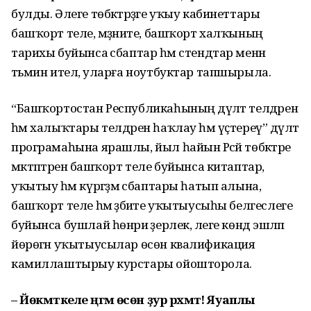
булды. Әлеге төбәктәрҙәге уҡыу кабинеттары
башҡорт теле, мәҙәниәте, башҡорт халҡының
тарихы буйынса әсбаптар һәм стендтар менән
тәьмин ителә, уларға ноутбуктар тапшырыла.
“Башҡортостан Республикаһының дәүләт телдәрен
һәм халыҡтары телдәрен һаҡлау һәм үҫтереү” дәүләт
програмаһына ярашлы, йыл һайын Рәсәй төбәктәре
мәктәптәренә башҡорт теле буйынса китаптар,
уҡытыу һәм күргәҙмә әсбаптары һатып алына,
башҡорт теле һәм әҙәбиәте уҡытыусыһы белгеслеге
буйынса бушлай һөнәри әҙерлек, әлеге көндә эшләп
йөрөгән уҡытыусылар өсөн квалификация
камиллаштырыу курстары ойошторола.
– Йөкмәткеле әңгәмә өсөн ҙур рәхмәт! Яуаплы