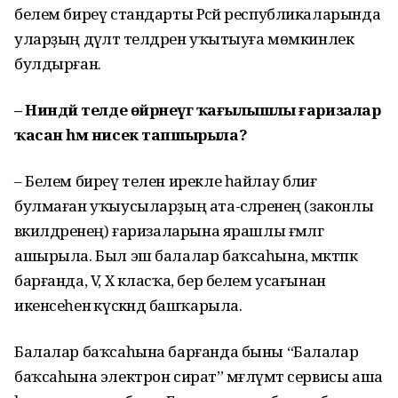
белем биреү стандарты Рәсәй республикаларында
уларҙың дәүләт телдәрен уҡытыуға мөмкинлек
булдырған.
– Ниндәй телде өйрәнеүгә ҡағылышлы ғаризалар
ҡасан һәм нисек тапшырыла?
– Белем биреү телен ирекле һайлау бәлиғ
булмаған уҡыусыларҙың ата-әсәләренең (законлы
вәкилдәренең) ғаризаларына ярашлы ғәмәлгә
ашырыла. Был эш балалар баҡсаһына, мәктәпкә
барғанда, V, X класҡа, бер белем усағынан
икенсеһенә күскәндә башҡарыла.
Балалар баҡсаһына барғанда быны “Балалар
баҡсаһына электрон сират” мәғлүмәт сервисы аша