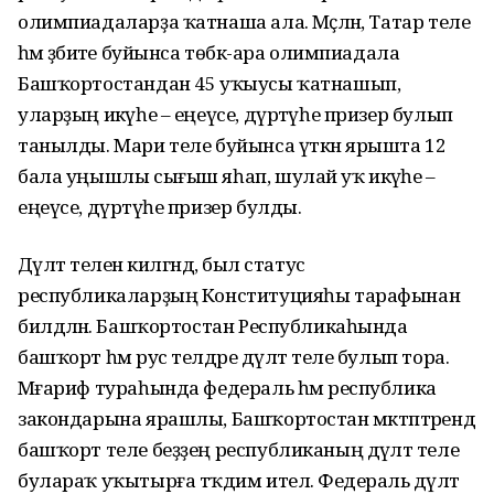
олимпиадаларҙа ҡатнаша ала. Мәҫәлән, Татар теле
һәм әҙәбиәте буйынса төбәк-ара олимпиадала
Башҡортостандан 45 уҡыусы ҡатнашып,
уларҙың икәүһе – еңеүсе, дүртәүһе призер булып
танылды. Мари теле буйынса үткән ярышта 12
бала уңышлы сығыш яһап, шулай уҡ икәүһе –
еңеүсе, дүртәүһе призер булды.
Дәүләт теленә килгәндә, был статус
республикаларҙың Конституцияһы тарафынан
билдәләнә. Башҡортостан Республикаһында
башҡорт һәм рус телдәре дәүләт теле булып тора.
Мәғариф тураһында федераль һәм республика
закондарына ярашлы, Башҡортостан мәктәптәрендә
башҡорт теле беҙҙең республиканың дәүләт теле
булараҡ уҡытырға тәҡдим ителә. Федераль дәүләт