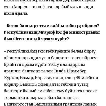
үткән (апрель – июнь) ата-әсәләр йыйылышында
шәхсән яҙыла.
– Бөгөн башҡорт теле ҡайһы төбәктәрҙә өйрәнелә?
Республиканың Мәғариф һәм фән министрлығы
был йәһәттән ниндәй ярҙам күрһәтә?
– Республикабыҙ Рәсәй төбәктәрендәге белем биреү
ойошмаларында туған башҡорт телен өйрәнеүгә
һәр йәһәттән ярҙам күрһәтә. Уҡыу пландарына
ярашлы, башҡорт телен Силәбе, Ырымбур,
Ҡурған, Һамар, Һарытау өлкәләренең 45 мәктәбендә
өйрәнәләр. Быйыл Рәсәйҙең алты төбәгендә туғыҙ
башҡорт йәкшәмбе мәктәбен асыу буйынса проект
тормошҡа ашырыла. Был башланғыс
Башҡортостан Башлығының грантына лайыҡ