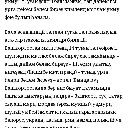
уҡыу” (“Туған әҙәбиәт”) башланғыс, төп дөйөм һәм
урта дөйөм белем биреү кимәлендә мотлаҡ уҡыу
фәне булып һанала.
Бала өсөн ниндәй телдең туған тел һаналыуын
ата-әсәләр (законлы вәкилдәр) билдәләй.
Башҡортостан мәктәптәрендә 14 туған тел өйрәнелә,
шул иҫәптән мәктәпкәсә белем биреү системаһында –
алты, дөйөм белем биреүҙә – 11, өҫтәмә уҡытыу
нигеҙендә (йәкшәмбе мәктәптәрендә) – туғыҙ, урта
һөнәри белем биреүҙә – өс тел. Бында һүҙ
Башҡортостанда бер нисә быуат дауамында
йәшәгән халыҡтарҙың телдәре – башҡорт, рус, татар,
сыуаш, мари, мордва (эрзя, муҡшы), удмурт,
шулай уҡ Рәсәй һәм сит ил халыҡтары араһынан
белорус, украин, латыш, әрмән, немец, поляк, йәһүд
(иврит) телдәре тураһында бара.