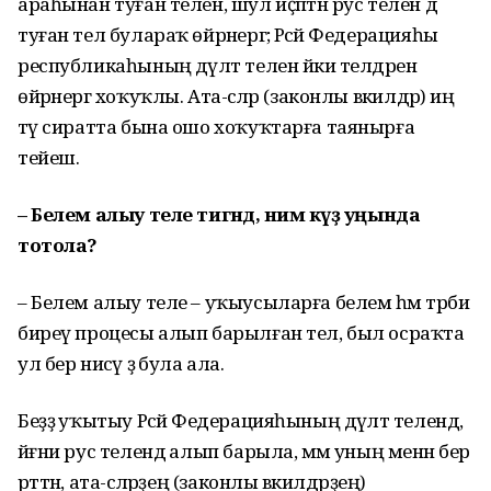
араһынан туған телен, шул иҫәптән рус телен дә
туған тел булараҡ өйрәнергә; Рәсәй Федерацияһы
республикаһының дәүләт телен йәки телдәрен
өйрәнергә хоҡуҡлы. Ата-әсәләр (законлы вәкилдәр) иң
тәү сиратта бына ошо хоҡуҡтарға таянырға
тейеш.
–
Белем алыу теле тигәндә, нимә күҙ уңында
тотола?
– Белем алыу теле – уҡыусыларға белем һәм тәрбиә
биреү процесы алып барылған тел, был осраҡта
ул бер нисәү ҙә була ала.
Беҙҙә уҡытыу Рәсәй Федерацияһының дәүләт телендә,
йәғни рус телендә алып барыла, әммә уның менән бер
рәттән, ата-әсәләрҙең (законлы вәкилдәрҙең)