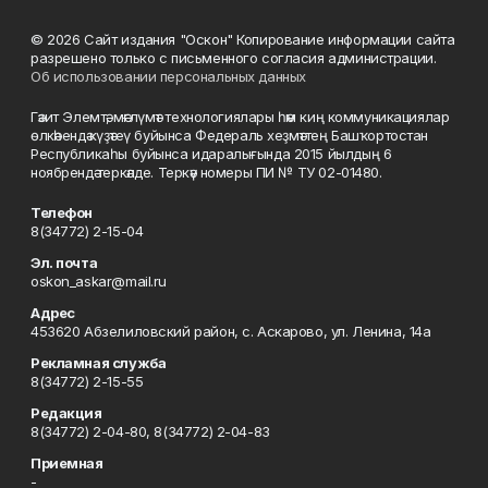
© 2026 Сайт издания "Оскон" Копирование информации сайта
разрешено только с письменного согласия администрации.
Об использовании персональных данных
Гәзит Элемтә, мәғлүмәт технологиялары һәм киң коммуникациялар
өлкәһендә күҙәтеү буйынса Федераль хеҙмәттең Башҡортостан
Республикаһы буйынса идаралығында 2015 йылдың 6
ноябрендә теркәлде. Теркәү номеры ПИ № ТУ 02-01480.
Телефон
8(34772) 2-15-04
Эл. почта
oskon_askar@mail.ru
Адрес
453620 Абзелиловский район, с. Аскарово, ул. Ленина, 14а
Рекламная служба
8(34772) 2-15-55
Редакция
8(34772) 2-04-80, 8(34772) 2-04-83
Приемная
-