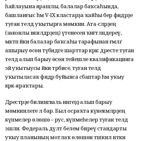
һайлауына ярашлы, балалар баҡсаһында,
башланғыс һәм V-IX кластарҙа ҡайһы бер фәндәрҙе
туған телдә уҡытырға мөмкин. Ата-әсәләрҙең
(законлы вәкилдәрҙең) үтенесен ҡәнәғәтләндереү,
мәктәп йәки балалар баҡсаһы тарафынан ғәмәлгә
ашырыу өсөн түбәндәге шарттар кәрәк: дәресте туған
телдә алып барыу өсөн тейешле квалификацияға
эйә уҡытыусы йәки тәрбиәсе, туған телдә
уҡытыласаҡ фәндәр буйынса әсбаптар һәм уҡыу
кәрәк-яраҡтары.
Дәрестәрҙе билингваль нигеҙҙә алып барыу
мөмкинлеге лә бар. Был осраҡта күнекмәләрҙең
күпмелер өлөшө – рус, күпмеһелер туған телдә
эшләнә. Федераль дәүләт белем биреү стандарты
уҡыу планының мотлаҡ өлөшөн тәшкил иткән