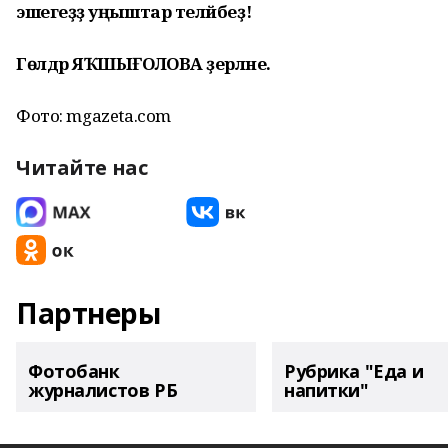
эшегеҙҙә уңыштар теләйбеҙ!
Гөлдәр ЯҠШЫҒОЛОВА әҙерләне.
Фото: mgazeta.com
Читайте нас
Партнеры
Фотобанк
Рубрика "Еда и
журналистов РБ
напитки"