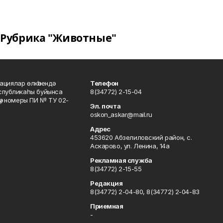
Рубрика "Животные"
ациялар өлкәһендә
Телефон
еспубликаһы буйынса
8(34772) 2-15-04
кәү номеры ПИ № ТУ 02-
Эл. почта
oskon_askar@mail.ru
Адрес
453620 Абзелиловский район, с.
Аскарово, ул. Ленина, 14а
Рекламная служба
8(34772) 2-15-55
Редакция
8(34772) 2-04-80, 8(34772) 2-04-83
Приемная
-