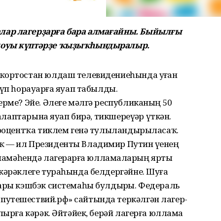
лар лагерҙарға бара алмағайны. Быйылғы
лоуы күптәрҙе ҡыҙыҡһындыралыр.
ҡортостан юлдаш телевидениеһында уҙған
үп һорауҙарға яуап табылды.
ерме? Эйе. Әлеге мәлгә республиканың 50
талаптарына яуап бирә, тикшереүҙәр үткән.
 процентҡа тиклем генә тулыландырыласаҡ.
ҡ — ил Президенты Владимир Путин үҙенең
мәһендә лагерҙарға юлламаларҙың ярты
 кәрәклеге тураһында белдергәйне. Шуға
ҙары кэшбэк системаһы булдырҙы. Федераль
путешествий.рф» сайтында теркәлгән лагер-
лырға кәрәк. Әйтәйек, берәй лагерға юллама