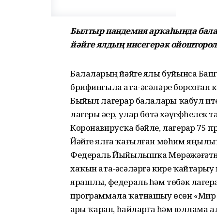
Былтыр пандемия арҡаһында бала
йәйге ялдың нисегерәк ойошторо
Балаларҙың йәйге ялы буйынса Баш
брифингыла ата-әсәләрҙе борсоған к
Быйыл лагерҙар балаларҙы ҡабул ит
лагеры әҙер, улар бөтә хәүефһеҙлек 
Коронавирусҡа бәйле, лагерҙар 75
Йәйге ялға ҡағылған мөһим яңылы
Федераль Йыйылышҡа Мөрәжәғәтна
хаҡын ата-әсәләргә кире ҡайтарыу
ярашлы, федераль һәм төбәк лагер
программала ҡатнашыу өсөн «Мир 
ҙарҙы ҡарап, һайларға һәм юллама а