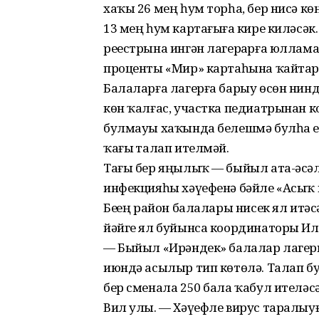
хаҡы 26 мең һум торһа, бер нисә кө
13 мең һум картағыҙға кире киләс
реестрына ингән лагерҙарға юллама
проценты «Мир» картаһына ҡайтар
Балаларға лагерға барыу өсөн нин
көн ҡалғас, участка педиатрынан 
булмауы хаҡында белешмә булһа е
ҡағыҙ талап ителмәй.
Тағы бер яңылыҡ — быйыл ата-әсәлә
инфекцияһы хәүефенә бәйле «Асыҡ 
Беҙҙең район балалары нисек ял итә
йәйге ял буйынса координаторы Ил
— Быйыл «Ирәндек» балалар лагеры
июндә асылыр тип көтөлә. Талап бу
бер сменала 250 бала ҡабул ителәсә
Вил улы. — Хәүефле вирус таралыуғ