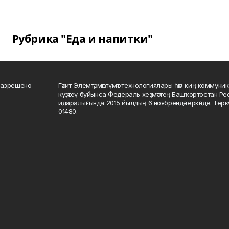
Рубрика "Еда и напитки"
разрешено
Гәзит Элемтә, мәғлүмәт технологиялары һәм киң коммуник
күҙәтеү буйынса Федераль хеҙмәттең Башҡортостан Р
идаралығында 2015 йылдың 6 ноябрендә теркәлде. Тер
01480.