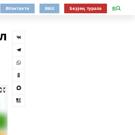
ВКонтакте
MAX
Беҙҙең турала
л
ы