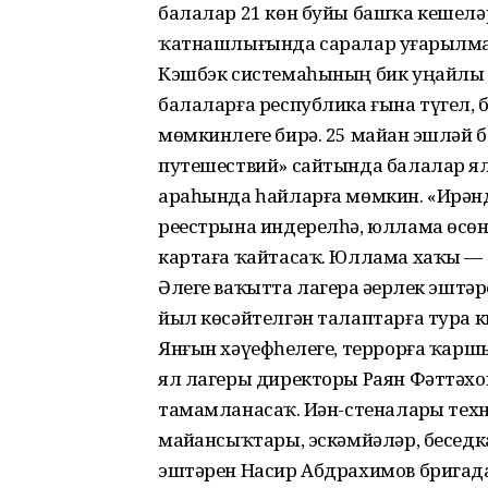
балалар 21 көн буйы башҡа кешелә
ҡатнашлығында саралар уҙғарылмая
Кэшбэк системаһының бик уңайлы 
балаларға республика ғына түгел, ба
мөмкинлеге бирә. 25 майҙан эшлә
путешествий» сайтында балалар ялы
араһында һайларға мөмкин. «Ирән
реестрына индерелһә, юллама өсөн
картаға ҡайтасаҡ. Юллама хаҡы — 1
Әлеге ваҡытта лагерҙа әҙерлек эшт
йыл көсәйтелгән талаптарға тура к
Янғын хәүефһеҙлеге, террорға ҡаршы
ял лагеры директоры Раян Фәттәхов 
тамамланасаҡ. Иҙән-стеналарҙы техн
майҙансыҡтары, эскәмйәләр, бесед
эштәрен Насир Абдрахимов бригада