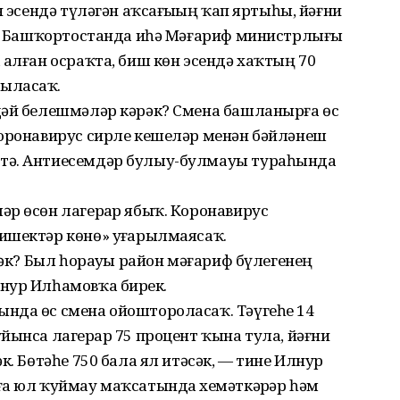
н эсендә түләгән аҡсағыҙҙың ҡап яртыһы, йәғни
әк. Башҡортостанда иһә Мәғариф министрлығы
 алған осраҡта, биш көн эсендә хаҡтың 70
ыласаҡ.
дәй белешмәләр кәрәк? Смена башланырға өс
коронавирус сирле кешеләр менән бәйләнеш
тә. Антиесемдәр булыу-булмауы тураһында
р өсөн лагерҙар ябыҡ. Коронавирус
ишектәр көнө» уҙғарылмаясаҡ.
сәк? Был һорауҙы район мәғариф бүлегенең
нур Илһамовҡа бирҙек.
нда өс смена ойоштороласаҡ. Тәүгеһе 14
йынса лагерҙар 75 процент ҡына тула, йәғни
к. Бөтәһе 750 бала ял итәсәк, — тине Илнур
а юл ҡуймау маҡсатында хеҙмәткәрҙәр һәм