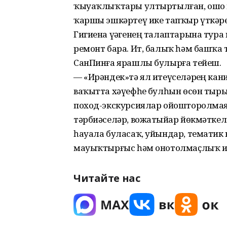
ҡыуаҡлыҡтары ултыртылған, ошо кө
ҡаршы эшкәртеү ике тапҡыр үткәре
Гигиена үҙәгенең талаптарына тура
ремонт бара. Ит, балыҡ һәм башҡа 
СанПинға ярашлы булырға тейеш.
— «Ирәндек»тә ял итеүселәрҙең ка
ваҡытта хәүефһеҙ булһын өсөн тырыш
поход-экскурсиялар ойошторолмаяс
тәрбиәселәр, вожатыйҙар йөкмәткеле
һауала буласаҡ, уйындар, тематик 
мауыҡтырғыс һәм онотолмаҫлыҡ ите
Читайте нас