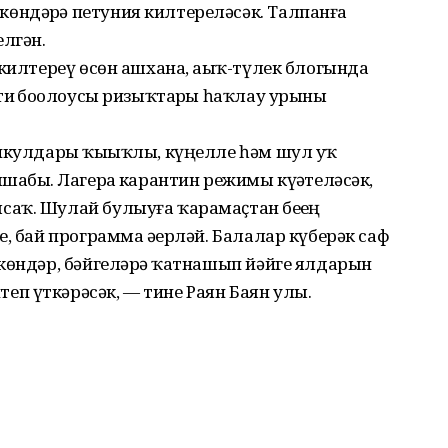
ндәрҙә петуния килтереләсәк. Талпанға
лгән.
 килтереү өсөн ашхана, аҙыҡ-түлек блогында
тиҙ боҙолоусы ризыҡтарҙы һаҡлау урыны
никулдары ҡыҙыҡлы, күңелле һәм шул уҡ
абыҙ. Лагерҙа карантин режимы күҙәтеләсәк,
аҡ. Шулай булыуға ҡарамаҫтан беҙҙең
, бай программа әҙерләй. Балалар күберәк саф
көндәр, бәйгеләрҙә ҡатнашып йәйге ялдарын
п үткәрәсәк, — тине Раян Баян улы.