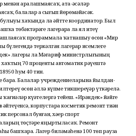
р менән аралашмаясаҡ, ата-әсәләр
саҡ, балалар ҙа сығып йөрөмәйәсәк.
булыуы хаҡында ла әйтте координатор. Был
шҡа төбәктәрҙәге лагерҙарҙа ла ял итеү
й башлаясаҡ программала ҡатнашыу өсөн «Мир
 бүлегендә теркәлгән лагерҙар исемлеге
дек» лагеры ла Мәғариф министрлығының
 хаҡтың 70 проценты автоматик рәүештә
8950 һум 40 тин.
әре бара. Балалар учреждениеларына йылдан-
илтереү өсөн әллә күпме тикшереүҙәр үткәрелә.
 ҡағиҙәләр күҙәтелергә тейеш. «Ирәндек» йәйге
әйтеүенсә, корпустарҙа косметик ремонт тиҙҙән
ик персонал буяған, хәҙер спорт
каларҙың төҫтәре яңыртыласаҡ. Ремонт
һы башҡара. Лагер биләмәһенә 100 төп рауза