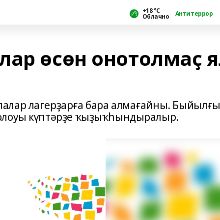
+18 °С
Антитеррор
Облачно
лар өсөн онотолмаҫ я
алар лагерҙарға бара алмағайны. Быйылғ
олоуы күптәрҙе ҡыҙыҡһындыралыр.