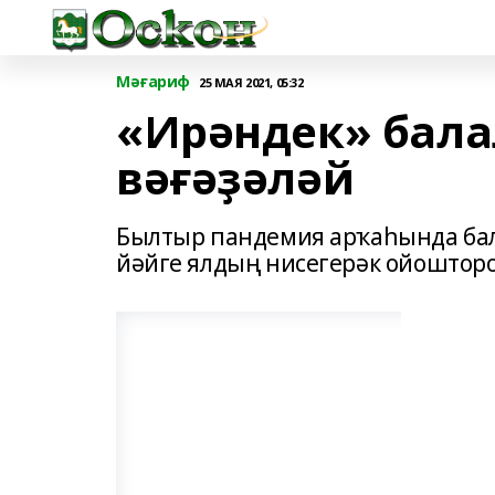
Мәғариф
25 МАЯ 2021, 05:32
«Ирәндек» бала
вәғәҙәләй
Былтыр пандемия арҡаһында бал
йәйге ялдың нисегерәк ойоштор