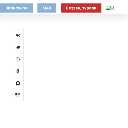
ВКонтакте
MAX
Беҙҙең турала