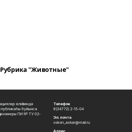
Рубрика "Животные"
ациялар өлкәһендә
Телефон
еспубликаһы буйынса
8(34772) 2-15-04
кәү номеры ПИ № ТУ 02-
Эл. почта
oskon_askar@mail.ru
Адрес