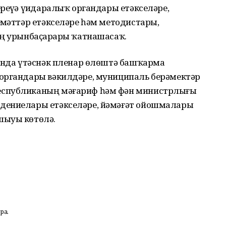
реүҙә үҙидаралыҡ органдары етәкселәре,
ҙмәттәр етәкселәре һәм методистары,
ың урынбаҫарҙары ҡатнашасаҡ.
лында үтәснәк пленар өлөштә башҡарма
органдары вәкилдәре, муниципаль берәмектәр
еспубликаның мәғариф һәм фән министрлығы
дениелары етәкселәре, йәмәғәт ойошмалары
шыуы көтөлә.
.
ра.