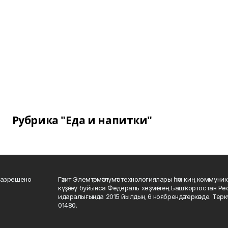
Рубрика "Еда и напитки"
разрешено
Гәзит Элемтә, мәғлүмәт технологиялары һәм киң коммуник
күҙәтеү буйынса Федераль хеҙмәттең Башҡортостан Р
идаралығында 2015 йылдың 6 ноябрендә теркәлде. Тер
01480.