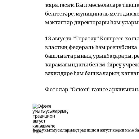
ҡараласаҡ. Был мәсьәләләрҙе тикше
белгестәре, муниципаль методик хе
мәктәптәр директорҙары һәм уларҙ
13 августа “Торатау” Конгресс-хо
властың федераль һәм рсепублика 
башлыҡтарының урынбаҫарҙары, р
ҡарамағындағы белем биреү учреж
вәкилдәре һәм башҡаларҙың ҡатна
Фотолар “Осҡон” гәзите архивынан
Өфөлә уҡытыусыларҙың традицион август кәңәшмәһе ба