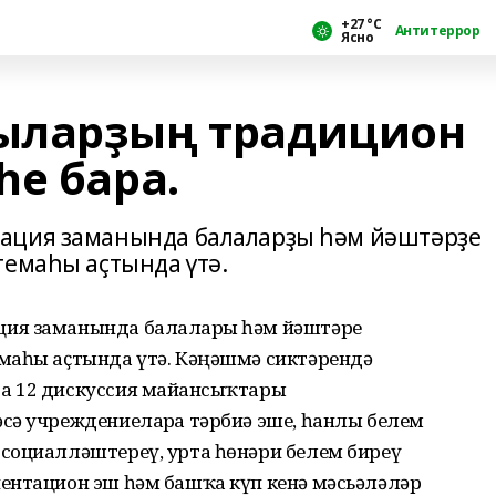
+27 °С
Антитеррор
Ясно
ыларҙың традицион
һе бара.
ация заманында балаларҙы һәм йәштәрҙе
темаһы аҫтында үтә.
ия заманында балаларҙы һәм йәштәрҙе
маһы аҫтында үтә. Кәңәшмә сиктәрендә
а 12 дискуссия майҙансыҡтары
сә учреждениеларҙа тәрбиә эше, һанлы белем
социалләштереү, урта һөнәри белем биреү
ентацион эш һәм башҡа күп кенә мәсьәләләр