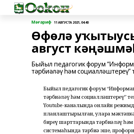
Мәғариф
11 АВГУСТА 2021, 04:40
Өфөлә уҡытыус
август кәңәшмә
Быйыл педагогик форум “Информ
тәрбиәләү һәм социалләштереү” 
Быйыл педагогик форум “Информац
тәрбиәләү һәм социалләштереү” те
Youtube-каналында онлайн режимд
планлаштырылған, уларҙа мәктәпкә
биреү шарттарында тәрбиәләү һәм 
системаһында тәрбиә эше, профори