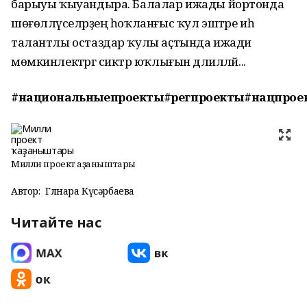
барыуы ҡыуандыра. Балалар ижады йортонда
шөғөлләүселәрҙең һоҡланғыс ҡул эштәре иһә
талантлы остаздар ҡулы аҫтында ижади
мөмкинлектәргә сиктәр юҡлығын дәлилләй...
#национальныепроекты#регпроекты#нацпрое
Милли проект ҡаҙаныштары
Автор:
Гөлнара Күсәрбаева
Читайте нас