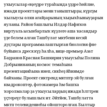
уҡыусылар еңеүҙәре тураһында үҙҙәре һөйләне,
ижади проекттары менән таныштырҙы, күргәҙмә
ҡылыусы өлкән ағайҙарының ҡыҙыҡһыныуҙарын
яуланы. Район башлығы Илдар Нафиҡов
виртуаль ысынбарлыҡ күҙлеге аша ҡасандыр
үҙе белем алған Ташбулат мәктәбенән кескәй
дуҫтары программалаштырған биология фәне
буйынса дәрескә күҙ һалһа, вице-премьер Азат
Баҙранов Красная Башкирия уҡыусыһы Полина
Добрынинаның космос темаһына
презентацияһына инеп, сикһеҙ йәһәннәмде
байҡаны. Проект сиктәрендә мәктәптәр эйә булған
квадрокоптер, фотокамера һәм башҡа
ҡоролмалар ҙа уҡыусыларҙың ижади һәләттәрен
үҫтереүгә булышлыҡ итә. Әйтәйек, Ташбулатта
мәктәп телевидениеһы ойошторолған. Былтыр