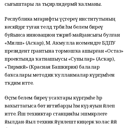
сығыштары ла тәьҫирләндермәй ҡалманы.
Республика мәғарифты үҫтереү институтының
кескәйҙәргә туған телдә тәрбиә һәм белем биреү
буйынса инновацион тәжрибә майҙансығы булған
«Миләш» (Асҡар), М. Аҡмулла исемендәге БДПУ
президент грантына тормошҡа ашырған «Остаз»
проектында ҡатнашыусы «Супылар» (Асҡар),
«Тирмәкәй» (Красная Башкирия) балалар
баҡсалары методик ҡулланмалар күргәҙмәһен
тәҡдим итте.
Өҫтәмә белем биреү усаҡтары күргәҙмәһе һәр
ваҡыттағыса бөтә иғтибарҙы һәм күҙ яуын йәлеп
итте. Йәш техниктар станцияһы эшмәкәрлеге
йылдан-йыл техник йүнәлештә киңерәк ҡолас йәйә