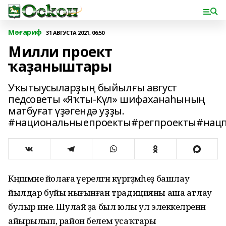
Мәғариф
31 АВГУСТА 2021, 06:50
Милли проект
ҡаҙаныштары
Уҡытыусыларҙың быйылғы август
педсоветы «Яҡты-Күл» шифаханаһының
матбуғат үҙәгендә уҙҙы.
#национальныепроекты#регпроекты#нацп
Кәңәшмәне йолаға әүерелгән күргәҙмәһеҙ башлау
йылдар буйы нығынған традицияны аша атлау
булыр ине. Шулай ҙа был юлы ул элеккеләренән
айырылып, район белем усаҡтары