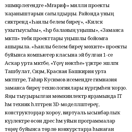
эшмәкәрлегендәге «Мәғариф» милли проекты
ҡаҙаныштарын сағылдырҙы. Районда уның
сиктәрендә «Һанлы белем биреү», «Киләсәк
уҡытыусыһы», «Һәр баланың уңышы», «Заманса
мәктәп» төбәк проекттары уңышлы бойомға
ашырыла. «Һанлы белем биреү мөхите» проекты
буйынса компьютер класына эйә булған 1-се
Асҡар урта мәктәбе, «Үҫеү нөктәһе» үҙәктәре эшләгән
Ташбулат, Сиҙәм, Красная Башкирия урта
мәктәптәре, Таһир Кусимов исемендәге гимназия
заманса биреү технологиялары күргәҙмәһен ҡорҙо.
Яңы тыуҙырылған мөмкинлектәр ярҙамында IT
һәм техник һәләттәрен 3D-моделләштереү,
конструкторҙар ҡороу, виртуаль ысынбарлыҡ
күҙлектәре өсөн дәрес һәм уйын программалар
төҙөү буйынса төрлө конкурстарҙа һынаған