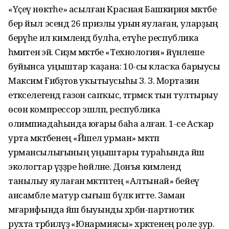
«Үҫеү нөктәһе» асылған Красная Башкирия мәктәбе
бер йыл эсендә 26 призлы урын яулаған, уларҙың
берәүһе ил кимәлендә булһа, етәүһе республика
әһәмиәтенә эйә. Сиҙәм мәктәбе «Технология» йүнәлеше
буйынса уңыштар ҡаҙана: 10-сы класҡа барыусы
Максим Ғибәҙәтов уҡытыусыһы З. З. Мортазин
етәкселегендә газон сапҡыс, тәгәрмәскә тын тултырыу
өсөн компрессор эшләп, республика
олимпиадаһында юғары баһа алған. 1-се Асҡар
урта мәктәбенең «Йәшел урман» мәктәп
урмансылығының уңыштары тураһында йәш
экологтар үҙҙәре һөйләне. Донъя кимәлендә
танылыу яулаған мәктәптең «Алтынай» бейеү
ансамбле матур сығыш бүләк итте. Заман
мәғарифында йәш быуынды хәрби-партиотик
рухта тәрбиәләүҙә «Юнармиясы» хәрәкәтенең роле ҙур.