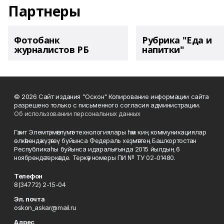
Партнеры
Фотобанк
Рубрика "Еда и
журналистов РБ
напитки"
© 2026 Сайт издания "Оскон" Копирование информации сайта
разрешено только с письменного согласия администрации.
Об использовании персональных данных
Гәзит Элемтә, мәғлүмәт технологиялары һәм киң коммуникациялар
өлкәһендә күҙәтеү буйынса Федераль хеҙмәттең Башҡортостан
Республикаһы буйынса идаралығында 2015 йылдың 6
ноябрендә теркәлде. Теркәү номеры ПИ № ТУ 02-01480.
Телефон
8(34772) 2-15-04
Эл. почта
oskon_askar@mail.ru
Адрес