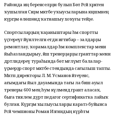
Районда иң беренселәрҙән булып Бөтә Рәсәй хәрәкәтенә
ҡушылған Сиҙәм мәктәбе уҡыусыларына кәңәшмәнең
күргәҙмә өлөшөндә ҡатнашыу хоҡуғы тейҙе.
Спортсыларҙың ҡаҙаныштары һәм спортты
үҫтереүгә йүнәлтелгән етди иғтибар – залдарҙы
ремонтлау, ҡорамалдар һәм комплекстар менән
йыһазландырыу, йәш тренерҙарҙы гранттар менән
дәртләндереү тураһында бөтә мәғлүмәт балалар-
үҫмерҙәр спорт мәктәбе стендында сағылыш тапты.
Мәктәп директоры Л. М. Усманов әйтеүенсә,
ағымдағы йыл дауамында тағы ла биш ауыл
тренеры 600 мең һум күләмендә грант аласаҡ,
быға тиклем дүрт педагог сертификатҡа лайыҡ
булған. Күргәҙмә ҡылыусыларҙы каратэ буйынса
Рәсәй чемпионы Роман Изгиндың күрһәтмә