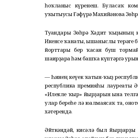
һоҡланғыс күренеш. Буласаҡ ко
уҡытыусы Ғәфүрә Махийәнова Зөһрә
Туғандары Зөһрә Хәдит ҡыҙының к
Икенсе ҡанаты, ышаныслы терәге б
йорттары бер ҡасан буш тормай 
шағирҙарға һәм башҡа күптәргә уры
— Һинең кеүек ҡатын-ҡыҙ республик
республика премияһы лауреаты Әс
«Илекле ҡыр» йырҙарын ғына телгә 
улар береһе лә юғалмаясаҡ та, оно
хәтерендә.
Әйткәндәй, кисәлә был йырҙарҙы т