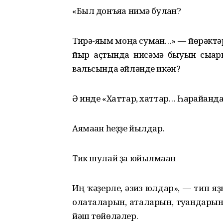
«Был донъяға нимә булған?
Тирә-яғым моңға сумған…» — йөрәкт
йыр аҫтында нисәмә быуын сыға
вальсында әйләнде икән?
Ә инде «Хаттар, хаттар… Һарғайғанда
Аямаған һеҙҙе йылдар.
Тик шулай ҙа юйылмаған
Иң ҡәҙерле, ғәзиз юлдар», — тип 
олаталарын, аталарын, туғандарын
йәш төйөләлер.