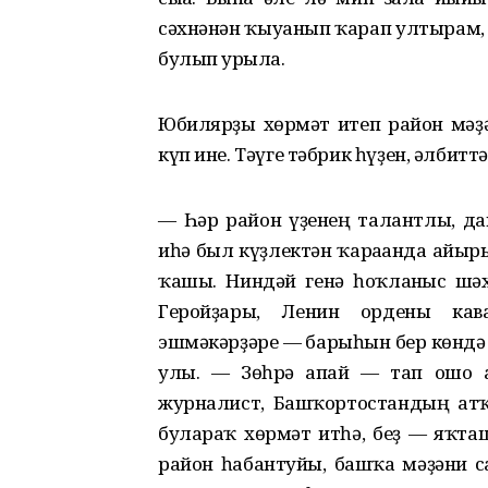
сәхнәнән ҡыуанып ҡарап ултырам, 
булып урғыла.
Юбилярҙы хөрмәт итеп район мәҙ
күп ине. Тәүге тәбрик һүҙен, әлбитт
— Һәр район үҙенең талантлы, да
иһә был күҙлектән ҡарағанда айы
ҡашы. Ниндәй генә һоҡланғыс шәх
Геройҙары, Ленин ордены кавал
эшмәкәрҙәре — барыһын бер көндә 
улы. — Зөһрә апай — тап ошо а
журналист, Башҡортостандың атҡ
булараҡ хөрмәт итһә, беҙ — яҡта
район һабантуйы, башҡа мәҙәни с