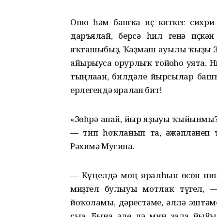
Ошо һәм башҡа иҫ киткес сихри 
даръялай, берсә һил генә иҫкән
яҡташыбыҙ, Ҡаҙмаш ауылы ҡыҙы Зө
айырыуса ғорурлыҡ тойғоһо уята. 
тыңлаған, билдәле йырсылар башҡ
ерлегендә яралған бит!
«Зөһрә апай, йыр яҙыуы ҡыйынмы? 
— тип һоҡланып та, ғәжәпләнеп
Рәхимә Мусина.
— Күңелдә моң яралһын өсөн нинд
миҙгел булыуы мотлаҡ түгел, 
йоҡоламы, дәрестәме, әллә эштәме
сыға. Бына әле лә мин залға йыйы