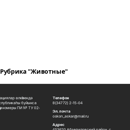
Рубрика "Животные"
ациялар өлкәһендә
Телефон
еспубликаһы буйынса
8(34772) 2-15-04
кәү номеры ПИ № ТУ 02-
Эл. почта
oskon_askar@mail.ru
Адрес
453620 Абзелиловский район, с.