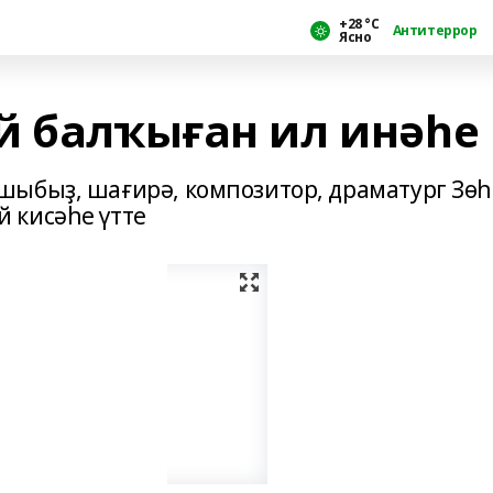
+28 °С
Антитеррор
Ясно
й балҡыған ил инәһе
шыбыҙ, шағирә, композитор, драматург Зө
 кисәһе үтте