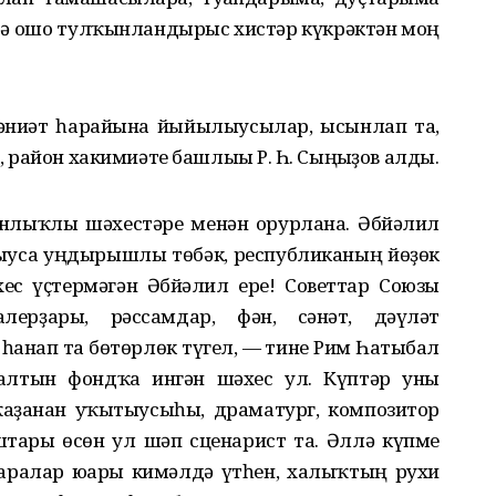
ә ошо тулҡынландырғыс хистәр күкрәктән моң
әниәт һарайына йыйылыусылар, ысынлап та,
ә, район хакимиәте башлығы Р. Һ. Сыңғыҙов алды.
нлыҡлы шәхестәре менән ғорурлана. Әбйәлил
рыуса уңдырышлы төбәк, республиканың йөҙөк
ес үҫтермәгән Әбйәлил ере! Советтар Союзы
ерҙары, рәссамдар, фән, сәнғәт, дәүләт
һанап та бөтөрлөк түгел, — тине Рим Һатыбал
лтын фондҡа ингән шәхес ул. Күптәр уны
аҙанған уҡытыусыһы, драматург, композитор
штары өсөн ул шәп сценарист та. Әллә күпме
аралар юғары кимәлдә үтһен, халыҡтың рухи