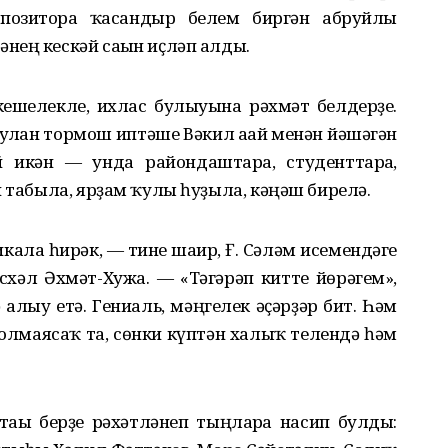
мпозиторға ҡасандыр белем биргән абруйлы
нең кескәй сағын иҫләп алды.
ешелекле, ихлас булыуына рәхмәт белдерҙе.
улған тормош иптәше Вәкил ағай менән йәшәгән
икән — унда райондаштарға, студенттарға,
н табыла, ярҙам ҡулы һуҙыла, кәңәш бирелә.
ала һирәк, — тине шағир, Ғ. Сәләм исемендәге
хәл Әхмәт-Хужа. — «Тәгәрәп китте йөрәгем»,
алыу етә. Гениаль, мәңгелек әҫәрҙәр бит. Һәм
толмаясаҡ та, сөнки күптән халыҡ телендә һәм
ағы берҙе рәхәтләнеп тыңларға насип булды: