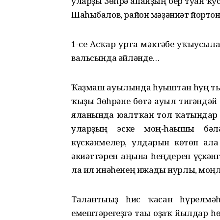
уларҙы Зөһрә апайҙың бер туған ҡу
Шаһыбалов, район мәҙәниәт йортон
1-се Асҡар урта мәктәбе уҡыусыла
вальсында әйләнде…
Ҡаҙмаш ауылында һуғыштан һуң тыу
ҡыҙы Зөһрәне бөтә ауыл тигәндәй 
яланында юғалтҡан тол ҡатындар 
уларҙың эске моң-һағышы бә
күскәнмелер, улдарын көтөп ала
әкиәттәрен аңына һеңдереп үҫкән
ла ил инәһенең ижады нурлы, моңло
Талантығыҙ һис ҡасан һүрелмә
емештәрегеҙгә тағы оҙаҡ йылдар һ