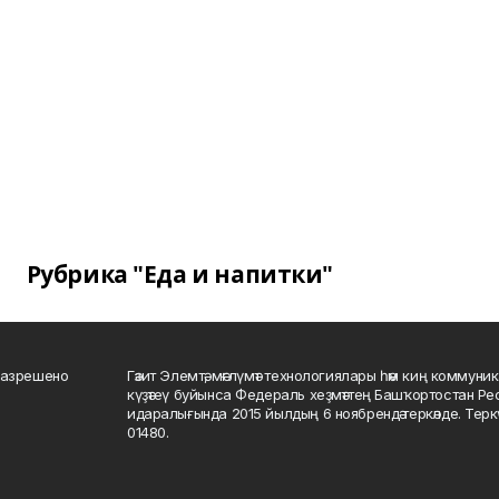
Рубрика "Еда и напитки"
разрешено
Гәзит Элемтә, мәғлүмәт технологиялары һәм киң коммуник
күҙәтеү буйынса Федераль хеҙмәттең Башҡортостан Р
идаралығында 2015 йылдың 6 ноябрендә теркәлде. Тер
01480.