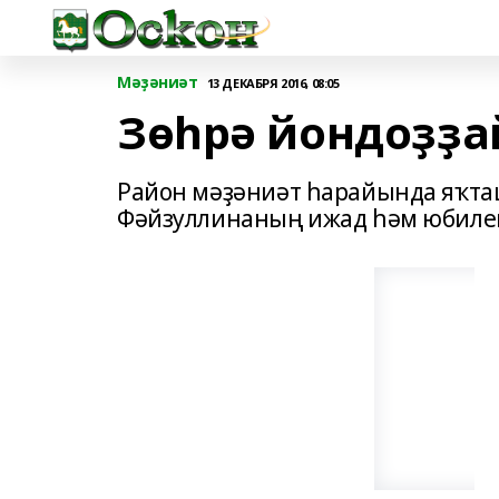
Мәҙәниәт
13 ДЕКАБРЯ 2016, 08:05
Зөһрә йондоҙҙа
Район мәҙәниәт һарайында яҡта
Фәйзуллинаның ижад һәм юбилей