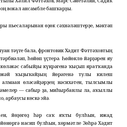
стыһы Хәлил Фәттәхов, Марс Сәйетғәлин, Садиҡ
оң вокал ансамбле башҡарҙы.
ры пьесаларынан өҙөк сәхнәләштерҙе, мәктәп
ған тәүге бала, фронтовик Хәдит Фәттәховтың
тәрбиәләп, һөйөп үҫтерә. Һөйөклө йәрҙәрен яу
көләкәс сабыйҙы күкрәгенә ҡыҫып яратҡанда
ләкәй ҡыҙыҡайҙың йөрәгенә тулы килеш
 алмаған өләсәйҙәрҙең нәсихәтен, тылсымлы
гәмелер — сабыр ҙа, миһырбанлы ла, аҡыллы
, арбаусы көскә эйә.
һен, йөҙөгөҙ һәр саҡ яҡты булһын, ижад
өйөнөргә насип булһын, хөрмәтле Зөһрә Хәдит