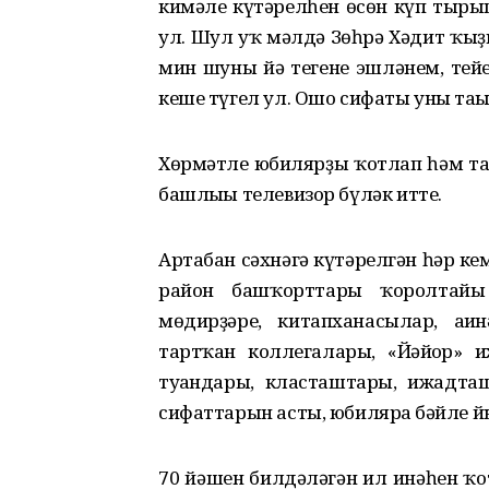
кимәле күтәрелһен өсөн күп тыр
ул. Шул уҡ мәлдә Зөһрә Хәдит ҡыҙ
мин шуны йә тегене эшләнем, тейе
кеше түгел ул. Ошо сифаты уны тағы
Хөрмәтле юбилярҙы ҡотлап һәм тағ
башлығы телевизор бүләк итте.
Артабан сәхнәгә күтәрелгән һәр ке
район башҡорттары ҡоролтайы 
мөдирҙәре, китапханасылар, ағи
тартҡан коллегалары, «Йәйғор» и
туғандары, класташтары, ижадта
сифаттарын асты, юбилярға бәйле 
70 йәшен билдәләгән ил инәһен ҡ