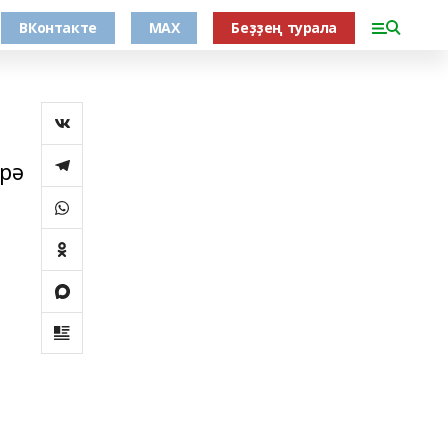
ВКонтакте
MAX
Беҙҙең турала
һрә