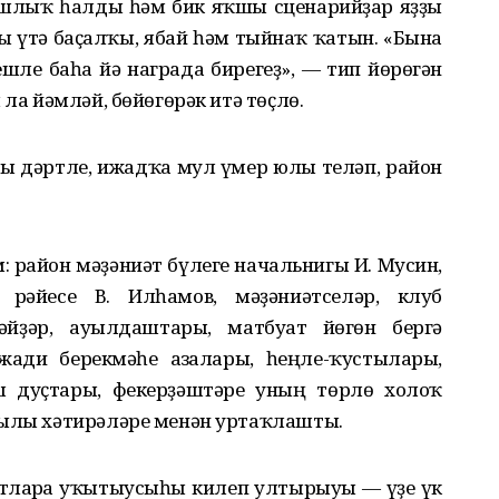
ышлыҡ һалды һәм бик яҡшы сценарийҙар яҙҙы
ы үтә баҫалҡы, ябай һәм тыйнаҡ ҡатын. «Бына
шле баһа йә награда бирегеҙ», — тип йөрөгән
 ла йәмләй, бөйөгөрәк итә төҫлө.
ы дәртле, ижадҡа мул ғүмер юлы теләп, район
м: район мәҙәниәт бүлеге начальнигы И. Мусин,
рәйесе В. Илһамов, мәҙәниәтселәр, клуб
нәйҙәр, ауылдаштары, матбуғат йөгөн бергә
жади берекмәһе ағзалары, һеңле-ҡустылары,
ш дуҫтары, фекерҙәштәре уның төрлө холоҡ
йылы хәтирәләре менән уртаҡлашты.
отларға уҡытыусыһы килеп ултырыуы — үҙе үк