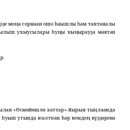
әрҙе моңға сорнаған ошо һағышлы һәм тантаналы
рылыш уҡыусылары һуңғы ҡыңғырауҙа мәктәп
р.
яҙылған «Өсмөйөшлө хаттар» йырын тыңлағанда
 һуғыш утында юғалтҡан һәр кемдең күҙҙәренә