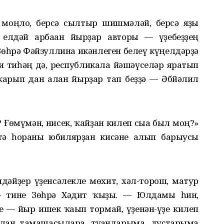
моңло, берсә сылтыр шишмәләй, берсә яҙғы
 елдәй арбаған йырҙар авторы — үҙебеҙҙең
һрә Фәйзуллина икәнлеген белеү күңелдәрҙә
Ни тиһәң дә, республикала йәшәүселәр яратып
арып дан алған йырҙар тап беҙҙә — Әбйәлил
Ғөмүмән, нисек, ҡайҙан килеп сыға был моң?»
 тә һораны юбилярҙан кисәне алып барыусы
әйҙер үҙенсәлекле мөхит, хәл-торош, матур
— тине Зөһрә Хәдит ҡыҙы. — Юлдамы һин,
 — йыр ишек ҡағып тормай, үҙенән-үҙе килеп
лған тамашасыларға, туғандарыма, дуҫтарыма