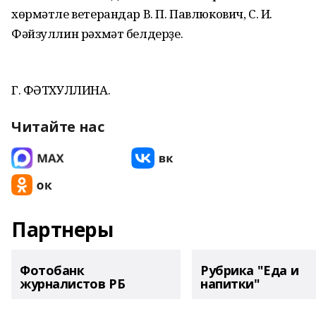
хөрмәтле ветерандар В. П. Павлюкович, С. И.
Фәйзуллин рәхмәт белдерҙе.
Г. ФӘТХУЛЛИНА.
Читайте нас
Партнеры
Фотобанк
Рубрика "Еда и
журналистов РБ
напитки"