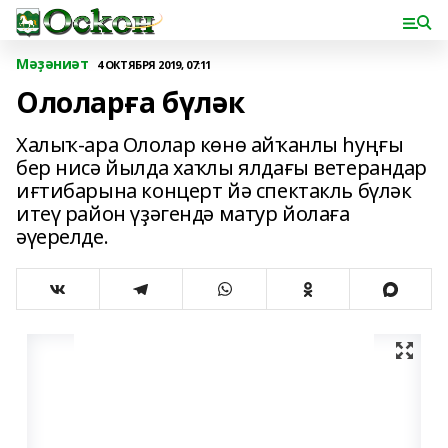
Мәҙәниәт
4 ОКТЯБРЯ 2019, 07:11
Ололарға бүләк
Халыҡ-ара Ололар көнө айҡанлы һуңғы
бер нисә йылда хаҡлы ялдағы ветерандар
иғтибарына концерт йә спектакль бүләк
итеү район үҙәгендә матур йолаға
әүерелде.