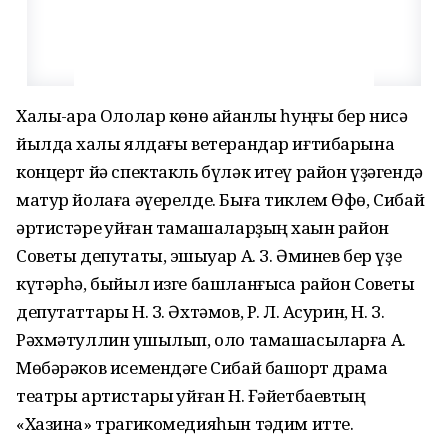
Халыҡ-ара Ололар көнө айҡанлы һуңғы бер нисә
йылда хаҡлы ялдағы ветерандар иғтибарына
концерт йә спектакль бүләк итеү район үҙәгендә
матур йолаға әүерелде. Быға тиклем Өфө, Сибай
әртистәре ҡуйған тамашаларҙың хаҡын район
Советы депутаты, эшҡыуар А. З. Әминев бер үҙе
күтәрһә, быйыл изге башланғысҡа район Советы
депутаттары Н. З. Әхтәмов, Р. Л. Аҡсурин, Н. З.
Рәхмәтуллин ҡушылып, оло тамашасыларға А.
Мөбәрәков исемендәге Сибай башҡорт драма
театры артистары ҡуйған Н. Ғәйетбаевтың
«Хазина» трагикомедияһын тәҡдим итте.