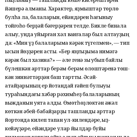
йәшерә алманы. Характер, яҙмыштар төрлө
булһа ла, балаларын, ейәндәрен һағыныу
тойғоһо берҙәй бәғерҙәрен телде. Бикле бинала
ҡалыу, унда ҡуйырған хәл ваҡиғалар был алтауҙың
да: «Мин үҙ балаларыма кәрәк түгелмен», — тип
ысын йөҙҙәрен асты. «Бер яңғыҙыма нимәгә
кәрәк был хазина?» — әле генә зыҡ ҡубып байлыҡ
бүлешкән ҡарттар берәм-берәм өлөштәренә төш-
кән зиннәттәрҙән баш тартты. Әсәй-
атайҙарының ер йотҡандай ғәйеп булыуы
тураһындағы хәбәр рәхимһеҙ балаларының
выжданын уята алды. Өмөтһөҙлөктән әжәл
көткән әбей-бабайҙарҙы ташландыҡ ҡарттар
йортонда килеп тапҡан ул-килендәре, ҡыҙ-
кейәүҙәре, ейәндәре улар йылдар буйы
тилмереп көткән өйгә алып ҡайтыу ҡыуанысын да