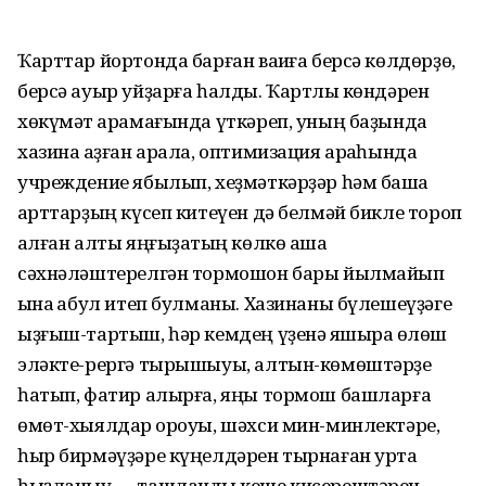
Ҡарттар йортонда барған ваҡиға берсә көлдөрҙө,
берсә ауыр уйҙарға һалды. Ҡартлыҡ көндәрен
хөкүмәт ҡарамағында үткәреп, уның баҙында
хазина ҡаҙған арала, оптимизация арҡаһында
учреждение ябылып, хеҙмәткәрҙәр һәм башҡа
ҡарттарҙың күсеп китеүен дә белмәй бикле тороп
ҡалған алты яңғыҙаҡтың көлкө аша
сәхнәләштерелгән тормошон бары йылмайып
ҡына ҡабул итеп булманы. Хазинаны бүлешеүҙәге
ыҙғыш-тартыш, һәр кемдең үҙенә яҡшыраҡ өлөш
эләкте-рергә тырышыуы, алтын-көмөштәрҙе
һатып, фатир алырға, яңы тормош башларға
өмөт-хыялдар ҡороуы, шәхси мин-минлектәре,
һыр бирмәүҙәре күңелдәрен тырнаған уртаҡ
һыҙланыу — ташландыҡ кеше кисерештәрен