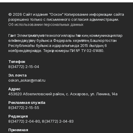
© 2026 Сайт издания "Оскон" Копирование информации сайта
разрешено только с письменного согласия администрации.
Об использовании персональных данных
Гәзит Элемтә, мәғлүмәт технологиялары һәм киң коммуникациялар
өлкәһендә күҙәтеү буйынса Федераль хеҙмәттең Башҡортостан
Республикаһы буйынса идаралығында 2015 йылдың 6
ноябрендә теркәлде. Теркәү номеры ПИ № ТУ 02-01480.
Телефон
8(34772) 2-15-04
Эл. почта
oskon_askar@mail.ru
Адрес
453620 Абзелиловский район, с. Аскарово, ул. Ленина, 14а
Рекламная служба
8(34772) 2-15-55
Редакция
8(34772) 2-04-80, 8(34772) 2-04-83
Приемная