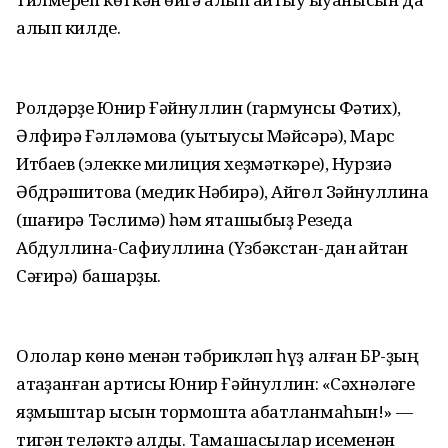
алып килде.
Ролдәрҙе Юнир Ғәйнуллин (гармунсы Фәтих),
Әлфирә Ғәлләмова (уҡытыусы Мәйсәрә), Марс
Итбаев (элекке милиция хеҙмәткәре), Нурзиә
Әбдрәшитова (медик Нәбирә), Айгөл Зәйнуллина
(шағирә Тәслимә) һәм яҡташыбыҙ Резеда
Абдуллина-Сафиуллина (Үзбәкстан-дан ҡайтҡан
Сәғирә) башҡарҙы.
Ололар көнө менән тәбрикләп һүҙ алған БР-ҙың
атҡаҙанған артисы Юнир Ғәйнуллин: «Сәхнәләге
яҙмыштар ысын тормошта ҡабатланмаһын!» —
тигән теләктә ҡалды. Тамашасылар исеменән