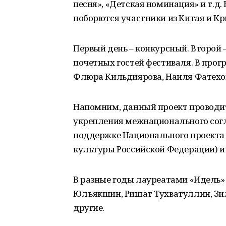
песня», «Детская номинация» и т.д.
поборются участники из Китая и К
Первый день – конкурсный. Второй 
почетных гостей фестиваля. В прог
Флюра Кильдиярова, Наиля Фатехова
Напомним, данный проект проводитс
укрепления межнационального согл
поддержке Национального проекта
культуры Российской Федерации) и 
В разные годы лауреатами «Идель»
Юлъякшин, Ришат Тухватуллин, Зили
другие.