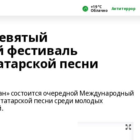
+19 °С
Антитеррор
Облачно
девятый
 фестиваль
атарской песни
стан» состоится очередной Международный
 татарской песни среди молодых
.