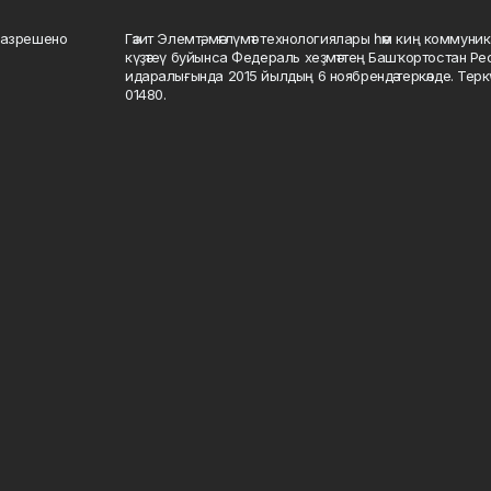
разрешено
Гәзит Элемтә, мәғлүмәт технологиялары һәм киң коммуник
күҙәтеү буйынса Федераль хеҙмәттең Башҡортостан Р
идаралығында 2015 йылдың 6 ноябрендә теркәлде. Тер
01480.