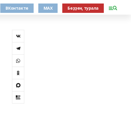
ВКонтакте
MAX
Беҙҙең турала