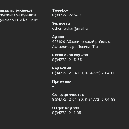
ациялар өлкәһендә
Телефон
еспубликаһы буйынса
8(34772) 2-15-04
кәү номеры ПИ № ТУ 02-
Эл. почта
oskon_askar@mail.ru
Адрес
453620 Абзелиловский район, с.
Аскарово, ул. Ленина, 14а
Рекламная служба
8(34772) 2-15-55
Редакция
8(34772) 2-04-80, 8(34772) 2-04-83
Приемная
-
Сотрудничество
8(34772) 2-04-80, 8(34772) 2-04-83
Отдел кадров
8(34772) 2-11-85