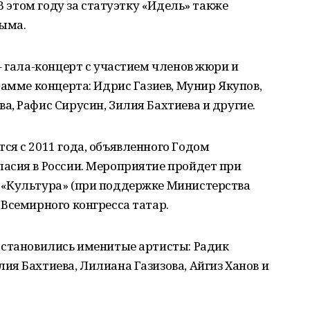
 В этом году за статуэтку «Идель» также
рыма.
– гала-концерт с участием членов жюри и
рамме концерта: Идрис Газиев, Мунир Якупов,
, Рафис Сирусин, Зилия Бахтиева и другие.
я с 2011 года, объявленного Годом
асия в России. Мероприятие пройдет при
 «Культура» (при поддержке Министерства
Всемирного конгресса татар.
 становились именитые артисты: Радик
я Бахтиева, Лилиана Газизова, Айгиз Ханов и