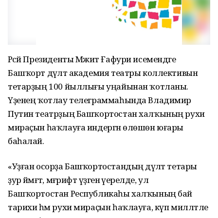
Рәсәй Президенты Мәжит Ғафури исемендәге
Башҡорт дәүләт академия театры коллективын
тетарҙың 100 йыллығы уңайынан ҡотланы.
Үҙенең ҡотлау телеграммаһында Владимир
Путин театрҙың Башҡортостан халҡының рухи
мираҫын һаҡлауға индергән өлөшөн юғары
баһалай.
«Уҙған осорҙа Башҡортостандың дәүләт тетары
ҙур йәмәғәт, мәғрифәт үҙәгенә әүерелде, ул
Башҡортостан Республикаһы халҡының бай
тарихи һәм рухи мираҫын һаҡлауға, күп милләтле