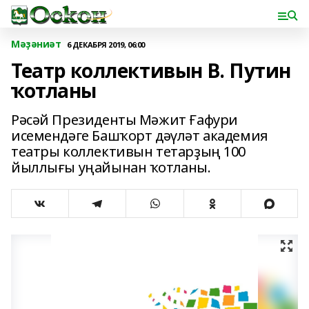
Мәҙәниәт
6 ДЕКАБРЯ 2019, 06:00
Театр коллективын В. Путин
ҡотланы
Рәсәй Президенты Мәжит Ғафури
исемендәге Башҡорт дәүләт академия
театры коллективын тетарҙың 100
йыллығы уңайынан ҡотланы.