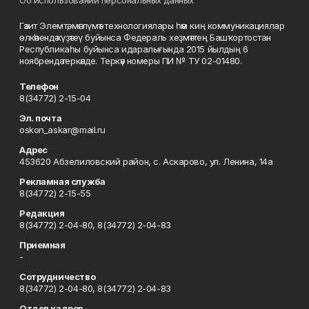
Об использовании персональных данных
Гәзит Элемтә, мәғлүмәт технологиялары һәм киң коммуникациялар
өлкәһендә күҙәтеү буйынса Федераль хеҙмәттең Башҡортостан
Республикаһы буйынса идаралығында 2015 йылдың 6
ноябрендә теркәлде. Теркәү номеры ПИ № ТУ 02-01480.
Телефон
8(34772) 2-15-04
Эл. почта
oskon_askar@mail.ru
Адрес
453620 Абзелиловский район, с. Аскарово, ул. Ленина, 14а
Рекламная служба
8(34772) 2-15-55
Редакция
8(34772) 2-04-80, 8(34772) 2-04-83
Приемная
-
Сотрудничество
8(34772) 2-04-80, 8(34772) 2-04-83
Отдел кадров