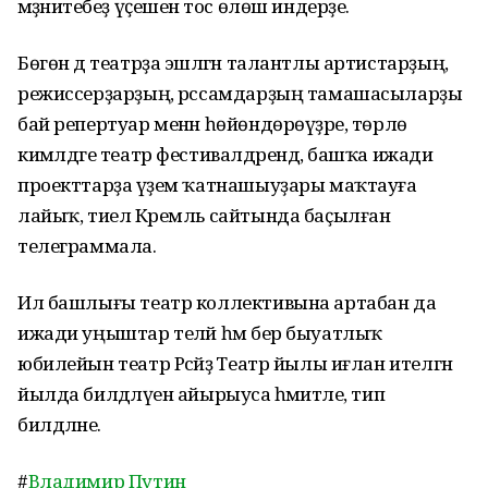
мәҙәниәтебеҙ үҫешенә тос өлөш индерҙе.
Бөгөн дә театрҙа эшләгән талантлы артистарҙың,
режиссерҙарҙың, рәссамдарҙың тамашасыларҙы
бай репертуар менән һөйөндөрөүҙәре, төрлө
кимәлдәге театр фестивалдәрендә, башҡа ижади
проекттарҙа әүҙем ҡатнашыуҙары маҡтауға
лайыҡ, тиелә Кремль сайтында баҫылған
телеграммала.
Ил башлығы театр коллективына артабан да
ижади уңыштар теләй һәм бер быуатлыҡ
юбилейын театр Рәсәйҙә Театр йылы иғлан ителгән
йылда билдәләүен айырыуса әһәмиәтле, тип
билдәләне.
#
Владимир Путин