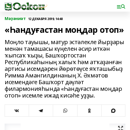
Мәҙәниәт
12 ДЕКАБРЯ 2019, 14:48
«Һандуғастан моңдар отоп»
Моңло тауышы, матур эстәлекле йырҙары
менән тамашасы күңелен әсир иткән
ҡыпсаҡ ҡыҙы, Башҡортостан
Республикаһының халыҡ һәм атҡаҙанған
артисы исемдәрен йөрөтөүсе яҡташыбыҙ
Римма Амангилдинаның Х. Әхмәтов
исемендәге Башҡорт дәүләт
филармонияһында «Һандуғастан моңдар
отоп» исемле ижад кисәһе уҙҙы.