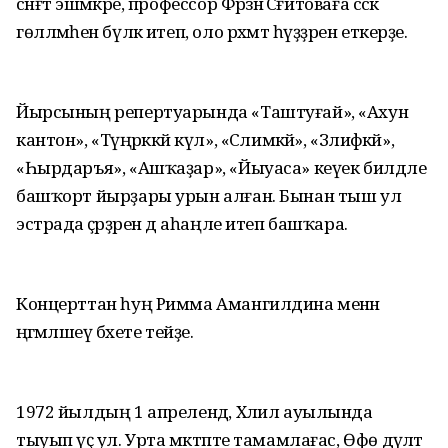
сәнғәт эшмәкәре, профессор Фәрзәнә Сәғитоваға сәскә
гөлләмәһен бүләк итеп, оло рәхмәт һүҙҙәрен еткерҙе.
Йырсының репертуарында «Таштуғай», «Ахун
кантон», «Түңәрәккәй күл», «Сәлимәкәй», «Зәлифәкәй»,
«Һырдаръя», «Ашҡаҙар», «Йыуаса» кеүек билдәле
башҡорт йырҙары урын алған. Бынан тыш ул
эстрада әҫәрҙәрен дә аһаңле итеп башҡара.
Концерттан һуң Римма Амангилдина менән
әңгәмәләшеү бәхете тейҙе.
1972 йылдың 1 апрелендә, Хәлил ауылында
тыуып үҫә ул. Урта мәктәпте тамамлағас, Өфө дәүләт