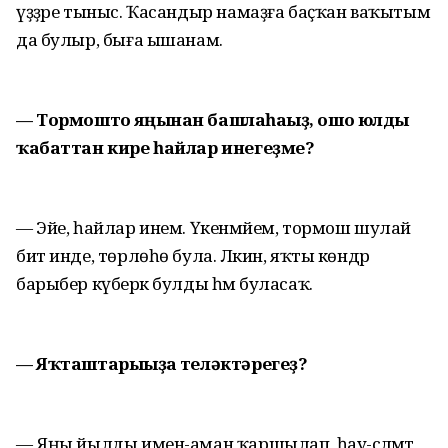
үҙҙәре тыныс. Ҡасандыр намаҙға баҫҡан ваҡытым
да булыр, быға ышанам.
— Тормошто яңынан башлаһағыҙ, ошо юлды
ҡабаттан кире һайлар инегеҙме?
— Эйе, һайлар инем. Үкенмәйем, тормош шулай
бит инде, төрлөһө була. Ләкин, яҡты көндәр
барыбер күберәк булды һәм буласаҡ.
— Яҡташтарығыҙға теләктәрегеҙ?
— Яңы йылды имен-аман ҡаршылап, һау-сәләмәт