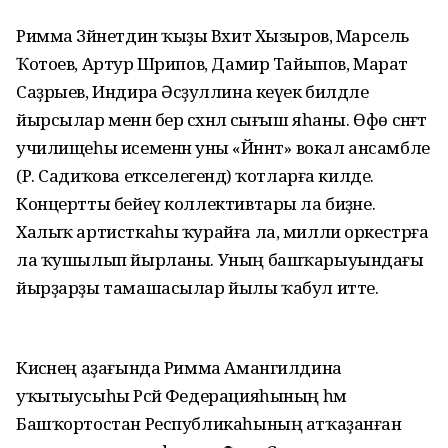
Римма Зәйнетдин ҡыҙы Вәхит Хызыров, Марсель
Ҡотоев, Артур Шәрипов, Дамир Тайыпов, Марат
Саҙрыев, Индира Әсәҙуллина кеүек билдәле
йырсылар менән бер сәхнәлә сығыш яһаны. Өфө сәнғәт
училищеһы исеменән уны «Йәннәт» вокал ансамбле
(Р. Садиҡова етәкселегендә) ҡотларға килде.
Концертты бейеү коллективтары ла биҙәне.
Халыҡ артисткаһы ҡурайға ла, милли оркестрға
ла ҡушылып йырланы. Уның башҡарыуындағы
йырҙарҙы тамашасылар йылы ҡабул итте.
Кисәнең аҙағында Римма Амангилдина
уҡытыусыһы Рәсәй Федерацияһының һәм
Башҡортостан Республикаһының атҡаҙанған