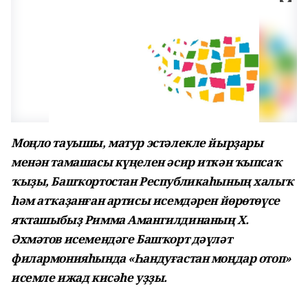
Моңло тауышы, матур эстәлекле йырҙары
менән тамашасы күңелен әсир иткән ҡыпсаҡ
ҡыҙы, Башҡортостан Республикаһының халыҡ
һәм атҡаҙанған артисы исемдәрен йөрөтөүсе
яҡташыбыҙ Римма Амангилдинаның Х.
Әхмәтов исемендәге Башҡорт дәүләт
филармонияһында «Һандуғастан моңдар отоп»
исемле ижад кисәһе уҙҙы.