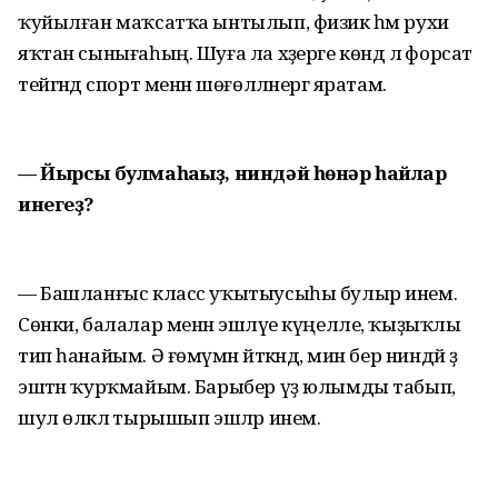
ҡуйылған маҡсатҡа ынтылып, физик һәм рухи
яҡтан сынығаһың. Шуға ла хәҙерге көндә лә форсат
тейгәндә спорт менән шөғөлләнергә яратам.
— Йырсы булмаһағыҙ, ниндәй һөнәр һайлар
инегеҙ?
— Башланғыс класс уҡытыусыһы булыр инем.
Сөнки, балалар менән эшләүе күңелле, ҡыҙыҡлы
тип һанайым. Ә ғөмүмән әйткәндә, мин бер ниндәй ҙә
эштән ҡурҡмайым. Барыбер үҙ юлымды табып,
шул өлкәлә тырышып эшләр инем.