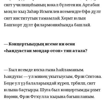
сәнғәт училищеһының вокал бүлегенә инә. Артабан
моңло ҡыҙ Заһир Исмәғилев исемендәге Өфө дәүләт
сәнғәт институтын тамамлай. Хеҙмәт юлын
Башҡорт дәүләт филармонияһында башлай.
— Концертығыҙҙың исеме ни өсөн
«Һандуғастан моңдар отоп» тип атала?
— Был исемде юҡҡа ғына һайламаным.
Һандуғас — ул минең укытыусым, Фәрзәнә Сәғитова.
Беҙҙе ул үҙ балаларындай күреп, тәрбиәләп, сәнғәт
юлына баҫтырҙы. Шуға был концертымды рәхмәт
йөҙөнән, Фәрзәнә Фәтҡулла ҡыҙына бағышланым.