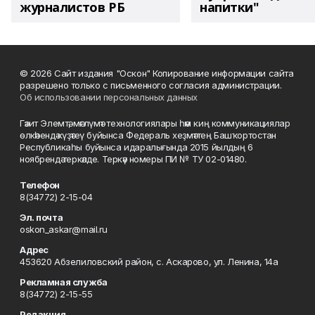
журналистов РБ
напитки"
© 2026 Сайт издания "Оскон" Копирование информации сайта
разрешено только с письменного согласия администрации.
Об использовании персональных данных
Гәзит Элемтә, мәғлүмәт технологиялары һәм киң коммуникациялар
өлкәһендә күҙәтеү буйынса Федераль хеҙмәттең Башҡортостан
Республикаһы буйынса идаралығында 2015 йылдың 6
ноябрендә теркәлде. Теркәү номеры ПИ № ТУ 02-01480.
Телефон
8(34772) 2-15-04
Эл. почта
oskon_askar@mail.ru
Адрес
453620 Абзелиловский район, с. Аскарово, ул. Ленина, 14а
Рекламная служба
8(34772) 2-15-55
Редакция