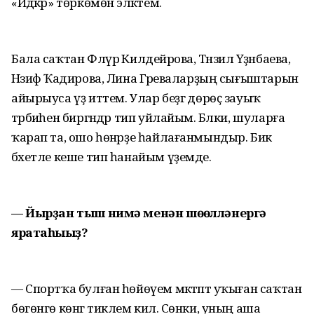
«Йәдкәр» төркөмөнә эләктем.
Бала саҡтан Флүрә Килдейәрова, Тәнзилә Үҙәнбаева,
Нәзифә Ҡадирова, Лина Гәрәеваларҙың сығыштарын
айырыуса үҙ иттем. Улар беҙгә дөрөҫ зауыҡ
тәрбиәһен биргәндәр тип уйлайым. Бәлки, шуларға
ҡарап та, ошо һөнәрҙе һайлағанмындыр. Бик
бәхетле кеше тип һанайым үҙемде.
— Йырҙан тыш нимә менән шөғөлләнергә
яратаһығыҙ?
— Спортҡа булған һөйөүем мәктәптә уҡыған саҡтан
бөгөнгө көнгә тиклем килә. Сөнки, уның аша