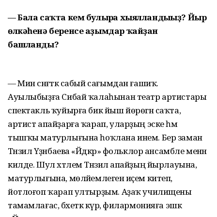
— Бала саҡта кем булырға хыялландығыҙ? Йыр
өлкәһенә беренсе аҙымдар ҡайҙан
башланды?
— Мин сәнғәткә сабый сағымдан ғашиҡ.
Ауылыбыҙға Сибай ҡалаһынан театр артистары
спектакль ҡуйырға бик йыш йөрөгән саҡта,
артист апайҙарға ҡарап, уларҙың эске һәм
тышҡы матурлығына һоҡлана инем. Бер заман
Тәнзилә Үҙәнбаева «Йәдкәр» фольклор ансамбле менән
килде. Шул хәтлем Тәнзилә апайҙың йырлауына,
матурлығына, мөләйемлегенә иҫем китеп,
йотлоғоп ҡарап ултырҙым. Аҙаҡ училищены
тамамлағас, бәхеткә күрә, филармонияға эшкә