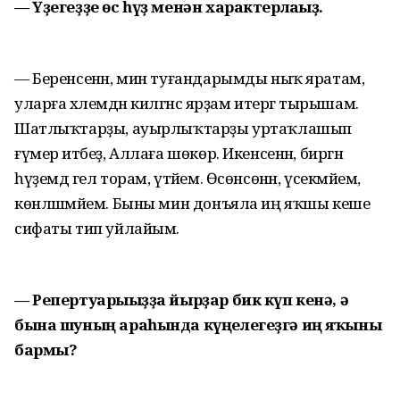
— Үҙегеҙҙе өс һүҙ менән характерлағыҙ.
— Беренсенән, мин туғандарымды ныҡ яратам,
уларға хәлемдән килгәнсә ярҙам итергә тырышам.
Шатлыҡтарҙы, ауырлыҡтарҙы уртаҡлашып
ғүмер итәбеҙ, Аллаға шөкөр. Икенсенән, биргән
һүҙемдә гел торам, үтәйем. Өсөнсөнән, үсекмәйем,
көнләшмәйем. Быны мин донъяла иң яҡшы кеше
сифаты тип уйлайым.
— Репертуарығыҙҙа йырҙар бик күп кенә, ә
бына шуның араһында күңелегеҙгә иң яҡыны
бармы?