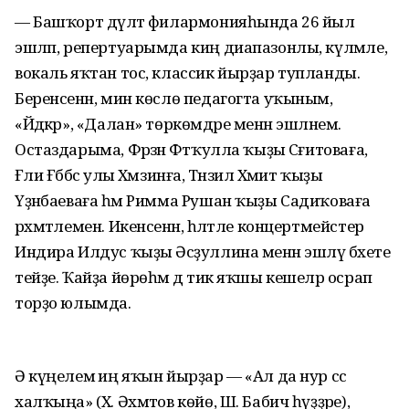
— Башҡорт дәүләт филармонияһында 26 йыл
эшләп, репертуарымда киң диапазонлы, күләмле,
вокаль яҡтан тос, классик йырҙар тупланды.
Беренсенән, мин көслө педагогта уҡыным,
«Йәдкәр», «Далан» төркөмдәре менән эшләнем.
Остаздарыма, Фәрзәнә Фәтҡулла ҡыҙы Сәғитоваға,
Ғәли Ғәббәс улы Хәмзинға, Тәнзилә Хәмит ҡыҙы
Үҙәнбаеваға һәм Римма Рушан ҡыҙы Садиҡоваға
рәхмәтлемен. Икенсенән, һәләтле концертмейстер
Индира Илдус ҡыҙы Әсәҙуллина менән эшләү бәхете
тейҙе. Ҡайҙа йөрөһәм дә тик яҡшы кешеләр осрап
торҙо юлымда.
Ә күңелемә иң яҡын йырҙар — «Ал да нур сәс
халҡыңа» (Х. Әхмәтов көйө, Ш. Бабич һүҙҙәре),