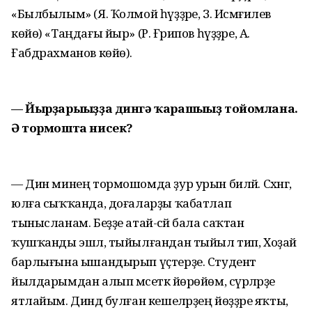
«Былбылым» (Я. Ҡолмой һүҙҙәре, З. Исмәғилев
көйө) «Таңдағы йыр» (Р. Ғәрипов һүҙҙәре, А.
Ғабдрахманов көйө).
— Йырҙарығыҙҙа дингә ҡарашығыҙ тойомлана.
Ә тормошта нисек?
— Дин минең тормошомда ҙур урын биләй. Сәхнәгә,
юлға сыҡҡанда, доғаларҙы ҡабатлап
тынысланам. Беҙҙе атай-әсәй бала саҡтан
ҡушҡанды эшлә, тыйылғандан тыйыл тип, Хоҙай
барлығына ышандырып үҫтерҙе. Студент
йылдарымдан алып мәсеткә йөрөйөм, сүрәләрҙе
ятлайым. Диндә булған кешеләрҙең йөҙҙәре яҡты,