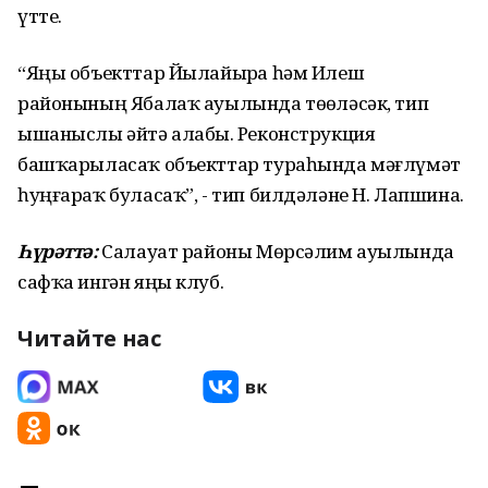
үтте.
“Яңы объекттар Йылайырҙа һәм Илеш
районының Ябалаҡ ауылында төҙөләсәк, тип
ышаныслы әйтә алабыҙ. Реконструкция
башҡарыласаҡ объекттар тураһында мәғлүмәт
һуңғараҡ буласаҡ”, - тип билдәләне Н. Лапшина.
Һүрәттә:
Салауат районы Мөрсәлим ауылында
сафҡа ингән яңы клуб.
Читайте нас