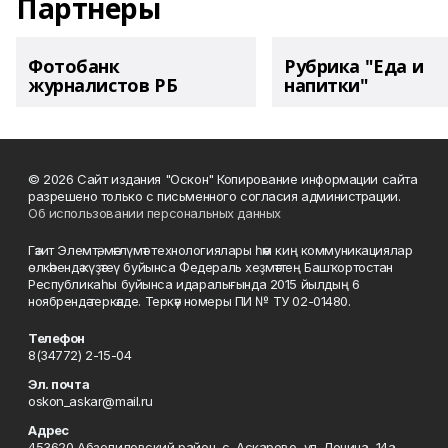
Партнеры
Фотобанк
Рубрика "Еда и
журналистов РБ
напитки"
© 2026 Сайт издания "Оскон" Копирование информации сайта
разрешено только с письменного согласия администрации.
Об использовании персональных данных
Гәзит Элемтә, мәғлүмәт технологиялары һәм киң коммуникациялар
өлкәһендә күҙәтеү буйынса Федераль хеҙмәттең Башҡортостан
Республикаһы буйынса идаралығында 2015 йылдың 6
ноябрендә теркәлде. Теркәү номеры ПИ № ТУ 02-01480.
Телефон
8(34772) 2-15-04
Эл. почта
oskon_askar@mail.ru
Адрес
453620 Абзелиловский район, с. Аскарово, ул. Ленина, 14а