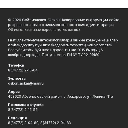
© 2026 Сайт издания "Оскон" Копирование информации сайта
разрешено только с письменного согласия администрации.
Об использовании персональных данных
Гәзит Элемтә, мәғлүмәт технологиялары һәм киң коммуникациялар
өлкәһендә күҙәтеү буйынса Федераль хеҙмәттең Башҡортостан
Республикаһы буйынса идаралығында 2015 йылдың 6
ноябрендә теркәлде. Теркәү номеры ПИ № ТУ 02-01480.
Телефон
8(34772) 2-15-04
Эл. почта
oskon_askar@mail.ru
Адрес
453620 Абзелиловский район, с. Аскарово, ул. Ленина, 14а
Рекламная служба
8(34772) 2-15-55
Редакция
8(34772) 2-04-80, 8(34772) 2-04-83