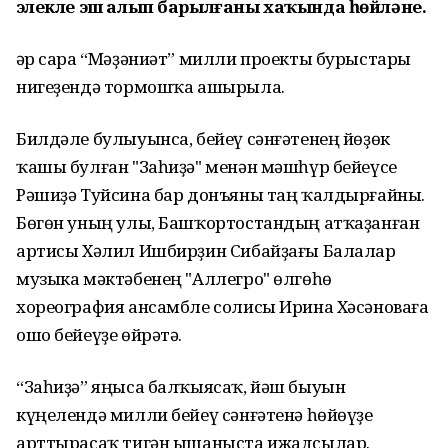
эҙлекле эш алып барылғаны хаҡында һөйләне.
Һәр сара “Мәҙәниәт” милли проекты бурыстары
нигеҙендә тормошҡа ашырыла.
Билдәле булыуынса, бейеү сәнғәтенең йөҙөк
ҡашы булған "Заһиҙә" менән мәшһүр бейеүсе
Рәшиҙә Туйсина бар донъяны таң ҡалдырғайны.
Бөгөн уның улы, Башҡортостандың атҡаҙанған
артисы Хәлил Ишбирҙин Сибайҙағы Балалар
музыка мәктәбенең "Аллегро" өлгөһө
хореография ансамбле солисы Ирина Хәсәноваға
ошо бейеүҙе өйрәтә.
“Заһиҙә” яңыса балҡыясаҡ, йәш быуын
күңелендә милли бейеү сәнғәтенә һөйөүҙе
арттырасаҡ тигән ышаныста ижадсылар.