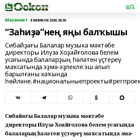
Мәҙәниәт
8 ФЕВРАЛЯ 2020, 05:30
“Заһиҙә”нең яңы балҡышы
Сибайҙағы Балалар музыка мәктәбе
директоры Илүзә Хоҙайғолова белем
усағында балаларҙың һәләтен үҫтереү
маҡсатында эҙмә-эҙлекле эш алып
барылғаны хаҡында
һөйләне.#национальныепроекты#регпрое
Сибайҙағы Балалар музыка мәктәбе
директоры Илүзә Хоҙайғолова белем усағында
балаларҙың һәләтен үҫтереү маҡсатында эҙмә-