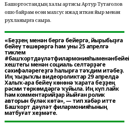
Башҡортостандың халыҡ артисы Артур Туҡтағолов
ошо байрам өсөн махсус ижад иткән йыр менән
рухланырға саҡыра.
«Беҙҙең менән бергә бейергә, йырыбыҙға
бейеү төшөрөргә һәм уны 25 апрелгә
тиклем
#башҡортдәүләтфилармонияһыменәнбейе
хештегы менән социаль селтәрҙәге
сәхифәләрегеҙгә һалырға тәҡдим итәбеҙ.
Иң ҡыҙыҡлы видеороликтар 29 апрелдә
Халыҡ-ара бейеү көнөнә ҡарата беҙҙең
рәсми төркөмдәргә ҡуйыла. Иң күп лайк
һәм комментарийҙар йыйған ролик
авторын бүләк көтә», — тип хәбәр итте
Башҡорт дәүләт филармонияһының
матбуғат хеҙмәте.