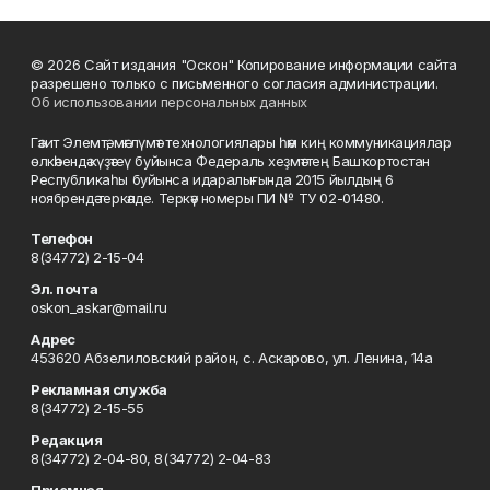
© 2026 Сайт издания "Оскон" Копирование информации сайта
разрешено только с письменного согласия администрации.
Об использовании персональных данных
Гәзит Элемтә, мәғлүмәт технологиялары һәм киң коммуникациялар
өлкәһендә күҙәтеү буйынса Федераль хеҙмәттең Башҡортостан
Республикаһы буйынса идаралығында 2015 йылдың 6
ноябрендә теркәлде. Теркәү номеры ПИ № ТУ 02-01480.
Телефон
8(34772) 2-15-04
Эл. почта
oskon_askar@mail.ru
Адрес
453620 Абзелиловский район, с. Аскарово, ул. Ленина, 14а
Рекламная служба
8(34772) 2-15-55
Редакция
8(34772) 2-04-80, 8(34772) 2-04-83