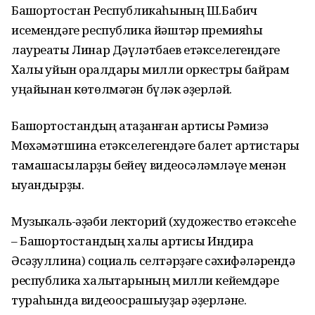
Башҡортостан Республикаһының Ш.Бабич
исемендәге республика йәштәр премияһы
лауреаты Линар Дәүләтбаев етәкселегендәге
Халыҡ уйын ҡоралдары милли оркестры байрам
уңайынан көтөлмәгән бүләк әҙерләй.
Башҡортостандың атҡаҙанған артисы Рәмизә
Мөхәмәтшина етәкселегендәге балет артистары
тамашасыларҙы бейеү видеосәләмләүе менән
ҡыуандырҙы.
Музыкаль-әҙәби лекторий (художество етәксеһе
– Башҡортостандың халыҡ артисы Индира
Әсәҙуллина) социаль селтәрҙәге сәхифәләрендә
республика халыҡтарының милли кейемдәре
тураһында видеоосрашыуҙар әҙерләне.