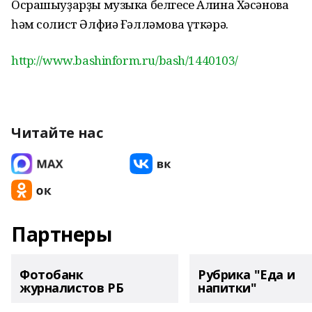
Осрашыуҙарҙы музыка белгесе Алина Хәсәнова
һәм солист Әлфиә Ғәлләмова үткәрә.
http://www.bashinform.ru/bash/1440103/
Читайте нас
Партнеры
Фотобанк
Рубрика "Еда и
журналистов РБ
напитки"