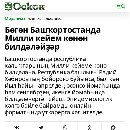
Мәҙәниәт
17 АПРЕЛЯ 2020, 08:55
Бөгөн Башҡортостанда
Милли кейем көнөн
билдәләйҙәр
Башҡортостанда республика
халыҡтарының Милли кейеме көнө
билдәләнә. Республика башлығы Радий
Хәбировтың бойороғо буйынса, был көн
йыл һайын апрелдең өсөнсө йомаһында
һәм сентябрҙең икенсе йомаһында
билдәләнергә тейеш. Эпидемиологик
хәлгә бәйле байрамды онлайн
форматында үткәрергә хәл ителде.