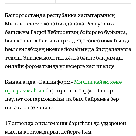
Башҡортостанда республика халыҡтарының
Милли кейеме көнө билдәләнә. Республика
башлығы Радий Хәбировтың бойороғо буйынса,
был көн йыл һайын апрелдең өсөнсө йомаһында
һәм сентябрҙең икенсе йомаһында билдәләнергә
тейеш. Эпидемиологик хәлгә бәйле байрамды
онлайн форматында үткәрергә хәл ителде.
Бынан алда «Башинформ»
Милли кейем көнө
программаһын
баҫтырып сығарҙы. Башҡорт
дәүләт филармонияһы ла был байрамға бер
нисә сара әҙерләне.
17 апрелдә филармония барыһын да үҙҙәренең
милли костюмдарын кейергә һәм