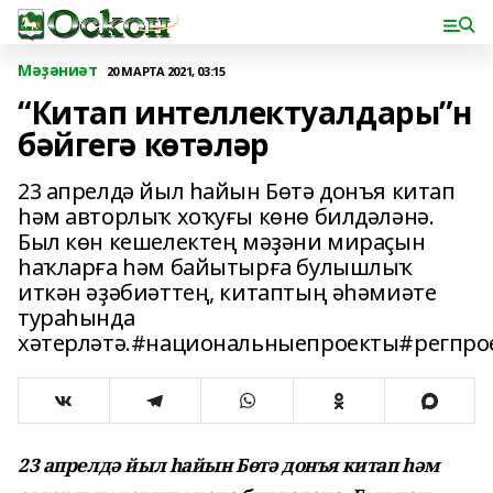
Мәҙәниәт
20 МАРТА 2021, 03:15
“Китап интеллектуалдары”н
бәйгегә көтәләр
23 апрелдә йыл һайын Бөтә донъя китап
һәм авторлыҡ хоҡуғы көнө билдәләнә.
Был көн кешелектең мәҙәни мираҫын
һаҡларға һәм байытырға булышлыҡ
иткән әҙәбиәттең, китаптың әһәмиәте
тураһында
хәтерләтә.#национальныепроекты#регпр
23 апрелдә йыл һайын Бөтә донъя китап һәм