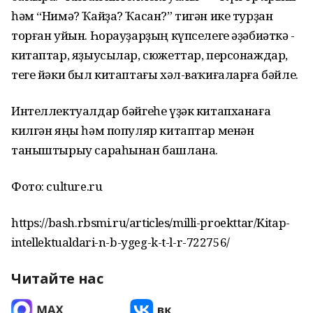
һәм “Нимә? Ҡайҙа? Ҡасан?” тигән ике турҙан
торған уйын. Һорауҙарҙың күпселеге әҙәбиәткә -
китаптар, яҙыусылар, сюжеттар, персонаждар,
теге йәки был китаптағы хәл-ваҡиғаларға бәйле.
Интеллектуалдар бәйгеһе үҙәк китапханаға
килгән яңы һәм популяр китаптар менән
таныштырыу сараһынан башлана.
Фото: culture.ru
https://bash.rbsmi.ru/articles/milli-proekttar/Kitap-
intellektualdari-n-b-ygeg-k-t-l-r-722756/
Читайте нас