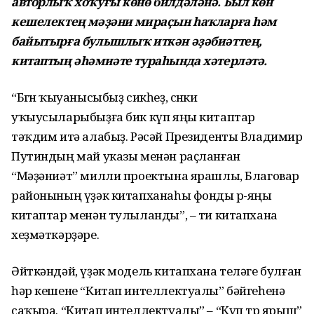
авторлыҡ хоҡуғы көнө билдәләнә. Был көн
кешелектең мәҙәни мираҫын һаҡларға һәм
байытырға булышлыҡ иткән әҙәбиәттең,
китаптың әһәмиәте тураһында хәтерләтә.
“Бөгөн ҡыуанысыбыҙ сикһеҙ, сөнки
уҡыусыларыбыҙға бик күп яңы китаптар
тәҡдим итә алабыҙ. Рәсәй Президенты Владимир
Путиндың май указы менән раҫланған
“Мәҙәниәт” милли проектына ярашлы, Благовар
районының үҙәк китапханаһы фонды өр-яңы
китаптар менән тулыланды”, – ти китапхана
хеҙмәткәрҙәре.
Әйткәндәй, үҙәк модель китапхана теләге булған
һәр кешене “Китап интеллектуалы” бәйгеһенә
саҡыра. “Китап интеллектуалы” – “Күп төр ярыш”