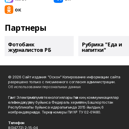
Партнеры
Фотобанк
Рубрика "Еда и
журналистов РБ
напитки"
© 2026 Сайт издания "Оскон" Копирование информации сайта
разрешено только с письменного согласия администрации.
Об использовании персональных данных
Гәзит Элемтә, мәғлүмәт технологиялары һәм киң коммуникациялар
өлкәһендә күҙәтеү буйынса Федераль хеҙмәттең Башҡортостан
Республикаһы буйынса идаралығында 2015 йылдың 6
ноябрендә теркәлде. Теркәү номеры ПИ № ТУ 02-01480.
Телефон
8(34772) 2-15-04