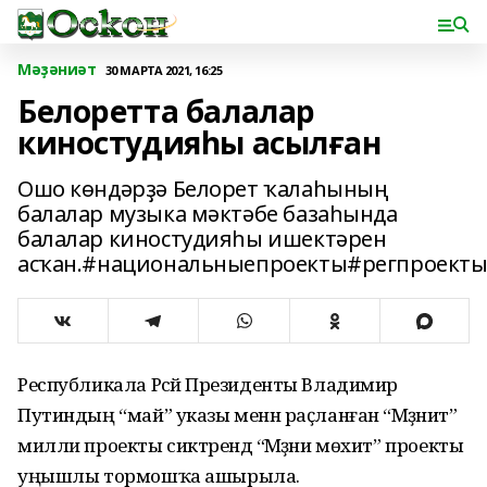
Мәҙәниәт
30 МАРТА 2021, 16:25
Белоретта балалар
киностудияһы асылған
Ошо көндәрҙә Белорет ҡалаһының
балалар музыка мәктәбе базаһында
балалар киностудияһы ишектәрен
асҡан.#национальныепроекты#регпроект
Республикала Рәсәй Президенты Владимир
Путиндың “май” указы менән раҫланған “Мәҙәниәт”
милли проекты сиктәрендә “Мәҙәни мөхит” проекты
уңышлы тормошҡа ашырыла.