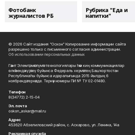
Фотобанк
Рубрика "Еда и
журналистов РБ
напитки"
© 2026 Сайт издания "Оскон" Копирование информации сайта
разрешено только с письменного согласия администрации.
Об использовании персональных данных
Гәзит Элемтә, мәғлүмәт технологиялары һәм киң коммуникациялар
өлкәһендә күҙәтеү буйынса Федераль хеҙмәттең Башҡортостан
Республикаһы буйынса идаралығында 2015 йылдың 6
ноябрендә теркәлде. Теркәү номеры ПИ № ТУ 02-01480.
Телефон
8(34772) 2-15-04
Эл. почта
oskon_askar@mail.ru
Адрес
453620 Абзелиловский район, с. Аскарово, ул. Ленина, 14а
Рекламная служба