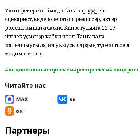
Уның фекеренсә, бында балалар үҙҙәрен
сценарист, видеооператор, режиссер, актер
ролендә һынай аласаҡ. Киностудияға 12-17
йәшлек үҫмерҙәр ҡабул ителә. Тантанала
ҡатнашыусыларға уҡыусыларҙың тәүге эштәре лә
тәҡдим ителгән.
#национальныепроекты
#регпроекты#нацпрое
Читайте нас
Партнеры