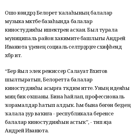
Ошо көндәрҙә Белорет ҡалаһының балалар
музыка мәктәбе базаһында балалар
киностудияһы ишектәрен асҡан. Был турала
муниципаль район хакимиәте башлығы Андрей
Иванюта үҙенең социаль селтәрҙәрҙәге сәхифәһендә
хәбәр итә.
“Бер йыл элек режиссер Салауат Вәхитов
шылтыратып, Белоретта балалар
киностудияһы асырға тәҡдим итте. Уның идеяһы
миңә бик оҡшаны. Бина һайлап, профессиональ
ҡорамалдар һатып алдыҡ. Һәм бына бөгөн беҙҙең
ҡалала ҙур ваҡиға - республикала беренсе
балалар киностудияһын астыҡ”, - тип яҙа
Андрей Иванюта.