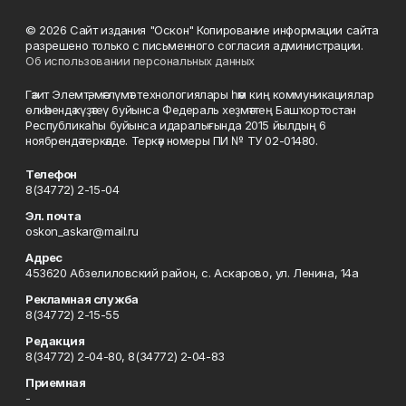
© 2026 Сайт издания "Оскон" Копирование информации сайта
разрешено только с письменного согласия администрации.
Об использовании персональных данных
Гәзит Элемтә, мәғлүмәт технологиялары һәм киң коммуникациялар
өлкәһендә күҙәтеү буйынса Федераль хеҙмәттең Башҡортостан
Республикаһы буйынса идаралығында 2015 йылдың 6
ноябрендә теркәлде. Теркәү номеры ПИ № ТУ 02-01480.
Телефон
8(34772) 2-15-04
Эл. почта
oskon_askar@mail.ru
Адрес
453620 Абзелиловский район, с. Аскарово, ул. Ленина, 14а
Рекламная служба
8(34772) 2-15-55
Редакция
8(34772) 2-04-80, 8(34772) 2-04-83
Приемная
-