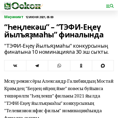
Мәҙәниәт
12 ИЮНЯ 2021, 05:00
“Һеңлекәш” – “ТЭФИ-Еңеү
йылъяҙмаһы” финалында
"ТЭФИ-Еңеү йылъяҙмаһы" конкурсының
финалына 10 номинацияла 30 эш сыҡты.
Мәскәү режиссёры Александр Галибиндың Мостай
Кәримдең "Беҙҙең өйҙөң йәме" повесы буйынса
төшөрөлгән "Һеңлекәш" фильмы 2021 йылда
"ТЭФИ-Еңеү йылъяҙмаһы" конкурсының
"Телевизион нәфис фильм" номинацияһында
финалға сыҡты.