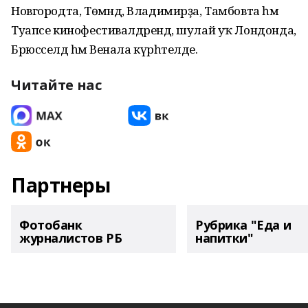
Новгородта, Төмәндә, Владимирҙа, Тамбовта һәм
Туапсе кинофестивалдәрендә, шулай уҡ Лондонда,
Брюсселдә һәм Венала күрһәтелде.
Читайте нас
Партнеры
Фотобанк
Рубрика "Еда и
журналистов РБ
напитки"