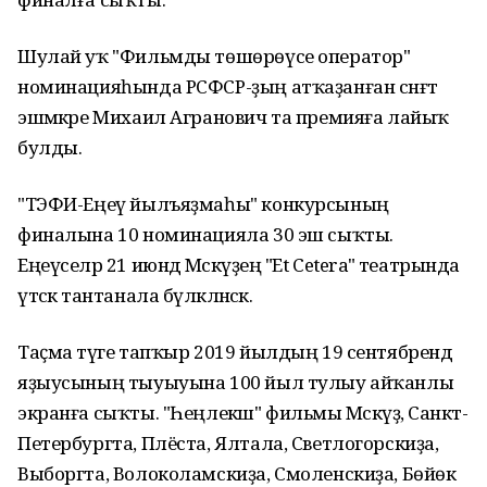
Шулай уҡ "Фильмды төшөрөүсе оператор"
номинацияһында РСФСР-ҙың атҡаҙанған сәнғәт
эшмәкәре Михаил Агранович та премияға лайыҡ
булды.
"ТЭФИ-Еңеү йылъяҙмаһы" конкурсының
финалына 10 номинацияла 30 эш сыҡты.
Еңеүселәр 21 июндә Мәскәүҙең "Et Cetera" театрында
үтәсәк тантанала бүләкләнәсәк.
Таҫма тәүге тапҡыр 2019 йылдың 19 сентябрендә
яҙыусының тыуыуына 100 йыл тулыу айҡанлы
экранға сыҡты. "Һеңлекәш" фильмы Мәскәүҙә, Санкт-
Петербургта, Плёста, Ялтала, Светлогорскиҙа,
Выборгта, Волоколамскиҙа, Смоленскиҙа, Бөйөк