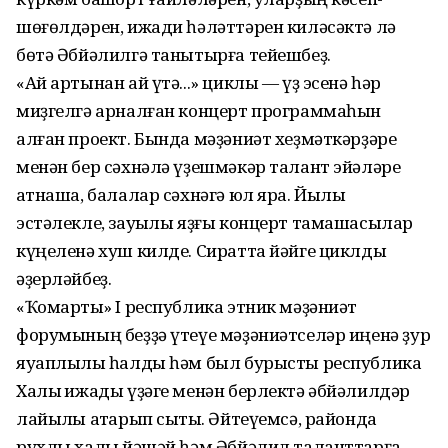
шөғөлдәрен, ижади һәләттәрен киләсәктә лә
бөтә Әбйәлилгә танытырға тейешбеҙ.
«Ай артынан ай үтә...» циклы — үҙ эсенә һәр
миҙгелгә арналған концерт программаһын
алған проект. Бында мәҙәниәт хеҙмәткәрҙәре
менән бер сәхнәлә үҙешмәкәр талант эйәләре
ҡатнаша, балалар сәхнәгә юл яра. Йылы
эстәлекле, зауыҡлы яҙғы концерт тамашасылар
күңеленә хуш килде. Сиратта йәйге циклды
әҙерләйбеҙ.
«Ҡомартҡы» I республика этник мәҙәниәт
форумының беҙҙә үтеүе мәҙәниәтселәр иңенә ҙур
яуаплылыҡ һалды һәм был бурысты республика
Халыҡ ижады үҙәге менән берлектә әбйәлилдәр
лайыҡлы атҡарып сыҡты. Әйтеүемсә, районда
рухлы халыҡ йәшәй һәм Әбйәлил таланттарға