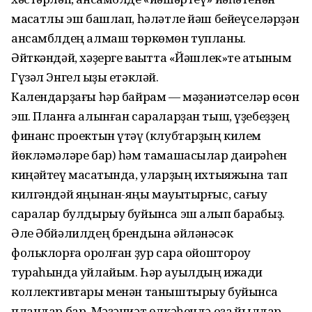
маҡсатлы эш башлап, һәләтле йәш бейеүселәрҙән
ансамблдең алмаш төркөмөн тупланыҡ.
Әйткәндәй, хәҙерге ваҡытта «Йәшлек»те ҡатыным
Гүзәл Энгел ҡыҙы етәкләй.
Календарҙағы һәр байрам — мәҙәниәтселәр өсөн
эш. Планға алынған сараларҙан тыш, үҙебеҙҙең
финанс проектын үтәү (клубтарҙың килем
йөкләмәләре бар) һәм тамашасылар даирәһен
киңәйтеү маҡсатында, уларҙың ихтыяжына тап
килгәндәй яңынан-яңы мауыҡтырғыс, сағыу
саралар булдырыу буйынса эш алып барабыҙ.
Әле Әбйәлилдең брендына әйләнәсәк
фольклорға ҡоролған ҙур сара ойоштороу
тураһында уйлайым. Һәр ауылдың ижади
коллективтары менән таныштырыу буйынса
пландар бар. Мәҙәниәт өлкәһендә оҙаҡ йылдар