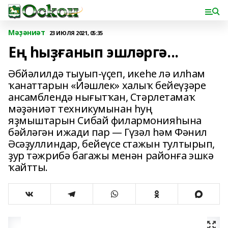
Мәҙәниәт
23 ИЮЛЯ 2021, 05:35
Ең һыҙғанып эшләргә...
Әбйәлилдә тыуып-үҫеп, икеһе лә илһам
ҡанаттарын «Йәшлек» халыҡ бейеүҙәре
ансамблендә нығытҡан, Стәрлетамаҡ
мәҙәниәт техникумынан һуң
яҙмыштарын Сибай филармонияһына
бәйләгән ижади пар — Гүзәл һәм Фәнил
Әсәҙуллиндар, бейеүсе стажын тултырып,
ҙур тәжрибә багажы менән районға эшкә
ҡайтты.