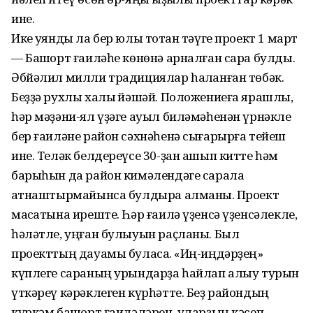
ине.
Ике ҡуянды ла бер юлы тотҡан тәүге проект 1 март
— Башҡорт ғаиләһе көнөнә арналған сара булды.
Әбйәлил милли традициялар һаҡланған төбәк.
Беҙҙә рухлы халыҡ йәшәй. Положениеға ярашлы,
һәр мәҙәни-ял үҙәге ауыл биләмәһенән үрнәкле
бер ғаиләне район сәхнәһенә сығарырға тейеш
ине. Теләк белдереүсе 30-ҙан ашып китте һәм
барыһын да район кимәлендәге сарала
ҡатнаштырмайынса булдыра алманыҡ. Проект
маҡсатына иреште. Һәр ғаилә үҙенсә үҙенсәлекле,
һәләтле, уңған булыуын раҫланы. Был
проекттың дауамы буласаҡ. «Иң-иңдәрҙең»
күплеге сараның урындарҙа һайлап алыу турын
үткәреү кәрәклеген күрһәтте. Беҙ райондың
күркәм башҡорт ғаиләләрен, уларҙың кәсеп-