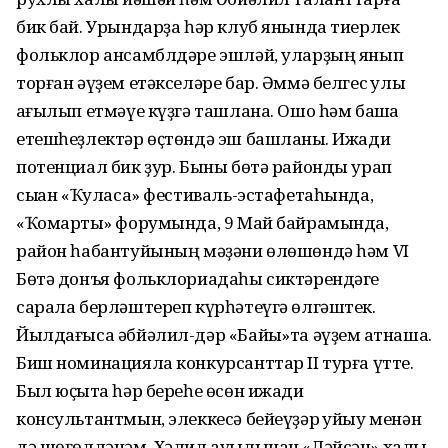
бик бай. Урындарҙа һәр клуб янында тиерлек
фольклор ансамблдәре эшләй, уларҙың янып
торған әүҙем етәкселәре бар. Әммә белгес ҡулы
ҡағылып етмәүе күҙгә ташлана. Ошо һәм башҡа
етешһеҙлектәр өҫтөндә эш башланыҡ. Ижади
потенциал бик ҙур. Быны бөтә районды урап
сыҡҡан «Ҡуласа» фестиваль-эстафетаһында,
«Ҡомартҡы» форумында, 9 Май байрамында,
район һабантуйының мәҙәни өлөшөндә һәм VI
Бөтә донъя фольклориадаһы сиктәрендәге
сарала берләштереп күрһәтеүгә өлгәштек.
Йылдағыса әбйәлил-дәр «Байыҡ»та әүҙем ҡатнаша.
Биш номинацияла конкурсанттар II турға үтте.
Был юҫыҡта һәр береһе өсөн ижади
консультантмын, элеккесә бейеүҙәр ҡуйыу менән
дә шөғөлләнәм. Хәлил ауылынан «Ләйсән» халыҡ