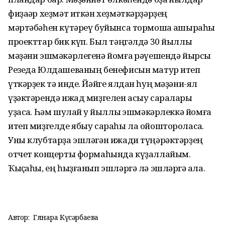
фиҙаҡәр хеҙмәт иткән хеҙмәткәрҙәрҙең
мәртәбәһен күтәреү буйынса тормошҡа ашыраһы
проекттар бик күп. Был тәңгәлдә 30 йыллыҡ
мәҙәни эшмәкәрлегенә йомғаҡ рәүешендә йырсы
Резеда Юлдашеваның бенефисын матур итеп
үткәрҙек тә инде. Йәйге ялдан һуң мәҙәни-ял
үҙәктәрендә ижад миҙгелен асыу саралары
уҙасаҡ. Һәм шулай уҡ йыллыҡ эшмәкәрлеккә йомғаҡ
итеп миҙгелде ябыу сараһы ла ойоштороласаҡ.
Уны клубтарҙа эшләгән ижади түңәрәктәрҙең
отчет концерты формаһында күҙаллайым.
Ҡыҫҡаһы, ең һыҙғанып эшләргә лә эшләргә ҡала.
Автор:
Гөлнара Күсәрбаева