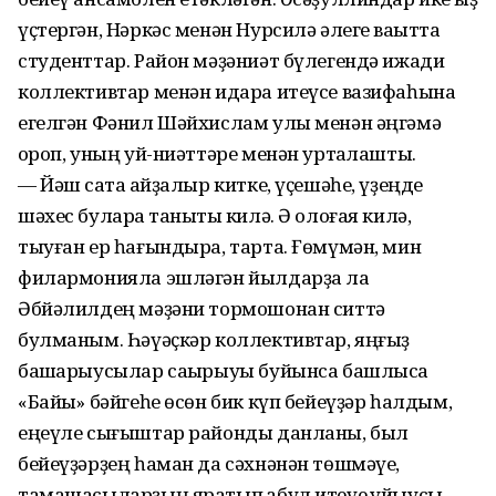
үҫтергән, Нәркәс менән Нурсилә әлеге ваҡытта
студенттар. Район мәҙәниәт бүлегендә ижади
коллективтар менән идара итеүсе вазифаһына
егелгән Фәнил Шәйхислам улы менән әңгәмә
ҡороп, уның уй-ниәттәре менән уртаҡлаштыҡ.
— Йәш саҡта ҡайҙалыр китке, үҫешәһе, үҙеңде
шәхес булараҡ танытҡы килә. Ә олоғая килә,
тыуған ер һағындыра, тарта. Ғөмүмән, мин
филармонияла эшләгән йылдарҙа ла
Әбйәлилдең мәҙәни тормошонан ситтә
булманым. Һәүәҫкәр коллективтар, яңғыҙ
башҡарыусылар саҡырыуы буйынса башлыса
«Байыҡ» бәйгеһе өсөн бик күп бейеүҙәр һалдым,
еңеүле сығыштар районды данланы, был
бейеүҙәрҙең һаман да сәхнәнән төшмәүе,
тамашасыларҙың яратып ҡабул итеүе ҡуйыусы