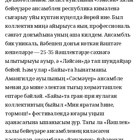
бейеүҙәре ансамблен республика кимәленә
сығарыу уйы күптән күңелдә йөрөй ине. Был
коллектив миңә айырыуса яҡын, профессиональ
сәнғәт донъяһына уның аша килдем. Ансамбль
бик уникаль, йәбешеп донъя көткән йәштәге
кешеләрҙе — 25-35 йәшлектәрҙе сәхнәгә
ылыҡтырыуы ауыр, ә «Ләйсән»дә тап шундайҙар
бейей. Һәм улар «Байыҡ»та һынатманы.
Амангилде ауылының «Сәсмәүер» ансамбле
менән дә мине электән тығыҙ хеҙмәттәшлек
ептәре бәйләй. «Байыҡ»та гран-при яулаған
коллективтың быйыл «Мин яратам һине,
тормош!» фестивалендә юғары уңыш
ҡаҙанасағына ышанысым ҙур. Тағы ла «Йәшлек»
халыҡ бейеүҙәре ансамбленең киләсәген
хәстәрләп, ансамблде «йәшәртеү» йәһәтенән