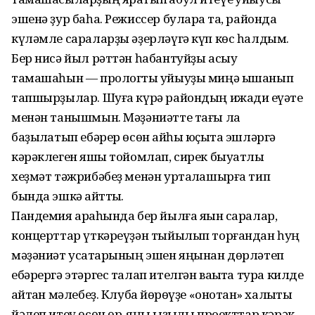
эшенә ҙур баһа. Режиссер булараҡ та, районда
күләмле сараларҙы әҙерләүгә күп көс һалдым.
Бер нисә йыл рәттән һабантуйҙы асыу
тамашаһын — прологты ҡуйыуҙы миңә ышанып
тапшырҙылар. Шуға күрә райондың ижади ҡеүәте
менән танышмын. Мәҙәниәтте тағы ла
баҙыҡлатып ебәрер өсөн ҡайһы юҫыҡта эшләргә
кәрәклеген яҡшы тойомлап, сирек быуатлыҡ
хеҙмәт тәжрибәбеҙ менән уртаҡлашырға тип
бында эшкә ҡайттыҡ.
Пандемия арҡаһында бер йылға яҡын саралар,
концерттар үткәреүҙән тыйылып торғандан һуң
мәҙәниәт усаҡтарының эшен яңынан дөрләтеп
ебәрергә этәргес талап ителгән ваҡытҡа тура килде
ҡайтҡан мәлебеҙ. Клубҡа йөрөүҙе «онотҡан» халыҡты
йәлеп итеү өсөн өр-яңы ҡыҙыҡлы проекттар кәрәк