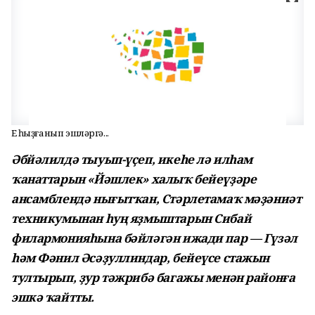
Ең һыҙғанып эшләргә...
Әбйәлилдә тыуып-үҫеп, икеһе лә илһам
ҡанаттарын «Йәшлек» халыҡ бейеүҙәре
ансамблендә нығытҡан, Стәрлетамаҡ мәҙәниәт
техникумынан һуң яҙмыштарын Сибай
филармонияһына бәйләгән ижади пар — Гүзәл
һәм Фәнил Әсәҙуллиндар, бейеүсе стажын
тултырып, ҙур тәжрибә багажы менән районға
эшкә ҡайтты.