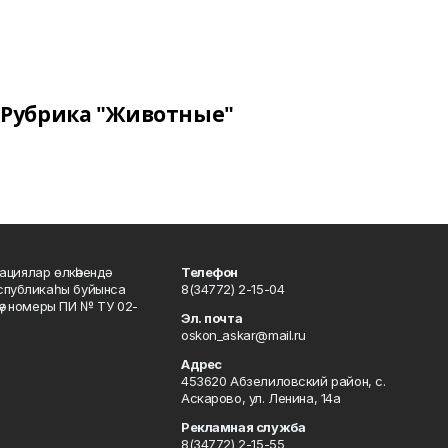
Рубрика "Животные"
ациялар өлкәһендә
Телефон
еспубликаһы буйынса
8(34772) 2-15-04
кәү номеры ПИ № ТУ 02-
Эл. почта
oskon_askar@mail.ru
Адрес
453620 Абзелиловский район, с.
Аскарово, ул. Ленина, 14а
Рекламная служба
8(34772) 2-15-55