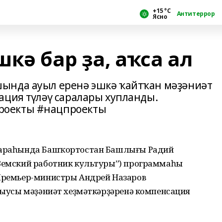
+15 °С
Антитеррор
Ясно
кә бар ҙа, аҡса ал
ында ауыл еренә эшкә ҡайтҡан мәҙәниәт
ация түләү саралары хупланды.
роекты #нацпроекты
 сараһында Башҡортостан Башлығы Радий
“Земский работник культуры”) программаһы
 Премьер-министры Андрей Назаров
арыусы мәҙәниәт хеҙмәткәрҙәренә компенсация