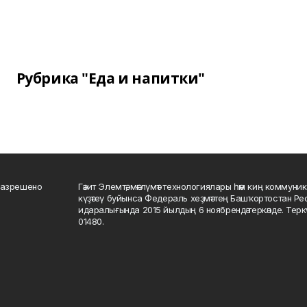
Рубрика "Еда и напитки"
разрешено
Гәзит Элемтә, мәғлүмәт технологиялары һәм киң коммуник
күҙәтеү буйынса Федераль хеҙмәттең Башҡортостан Р
идаралығында 2015 йылдың 6 ноябрендә теркәлде. Тер
01480.