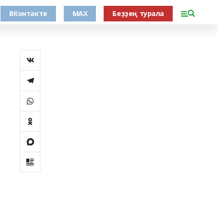
ВКонтакте
MAX
Беҙҙең турала