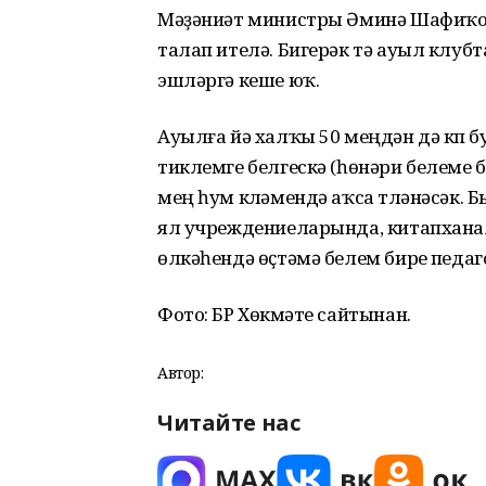
Мәҙәниәт министры Әминә Шафиҡова
талап ителә. Бигерәк тә ауыл клу
эшләргә кеше юҡ.
Ауылға йә халҡы 50 меңдән дә күп б
тиклемге белгескә (һөнәри белеме б
мең һум күләмендә аҡса түләнәсәк.
ял учреждениеларында, китапханала
өлкәһендә өҫтәмә белем биреү педаго
Фото: БР Хөкүмәте сайтынан.
Автор:
Читайте нас