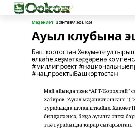
Мәҙәниәт
8 СЕНТЯБРЯ 2021, 10:08
Ауыл клубына эш
Башҡортостан Хөкүмәте ултырыш
өлкәһе хеҙмәткәрҙәренә компенс
#миллипроект #национальныеп
#нацпроектыБашкортостан
Май айында үткән “АРТ-Ҡоролтай”
Хәбиров ”Ауыл мәҙәниәт эшсәне” (
тураһында иғлан иткәйне. Хөкүмәт
билдәләүенсә, беҙҙә ауылға эшкә б
түләү тураһында ҡарар сығарылған.