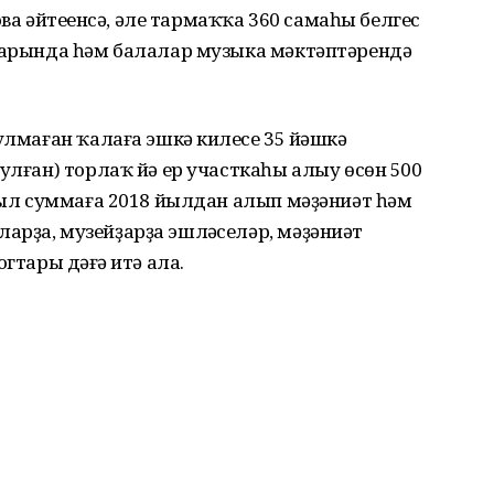
 әйтеүенсә, әле тармаҡҡа 360 самаһы белгес
бтарында һәм балалар музыка мәктәптәрендә
улмаған ҡалаға эшкә килеүсе 35 йәшкә
улған) торлаҡ йә ер участкаһы алыу өсөн 500
 Был суммаға 2018 йылдан алып мәҙәниәт һәм
рҙа, музейҙарҙа эшләүселәр, мәҙәниәт
гтары дәғүә итә ала.