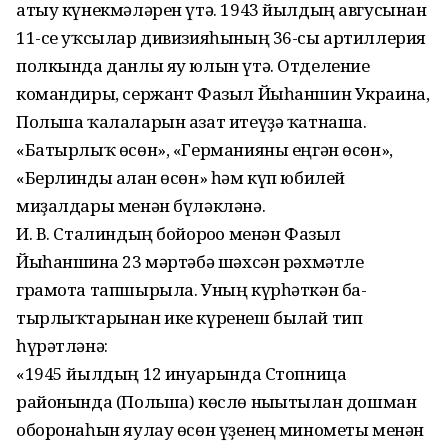
атыу күнекмәләрен үтә. 1943 йылдың авгусынан
11-се уҡсылар дивизияһының 36-сы артиллерия
полкында данлы яу юлын үтә. Отделение
командиры, сержант Фазыл Йыһаншин Украина,
Польша ҡалаларын азат итеүҙә ҡатнаша.
«Батырлыҡ өсөн», «Германияны еңгән өсөн»,
«Берлинды алған өсөн» һәм күп юбилей
миҙалдары менән бүләкләнә.
И. В. Сталиндың бойороғо менән Фазыл
Йыһаншинға 23 мәртәбә шәхсән рәхмәтле
грамота тапшырыла. Уның күрһәткән ба-
тырлыҡтарынан ике күренеш былай тип
һүрәтләнә:
«1945 йылдың 12 ғинуарында Стопница
районында (Польша) көслө нығытылған дошман
оборонаһын яулау өсөн үҙенең минометы менән