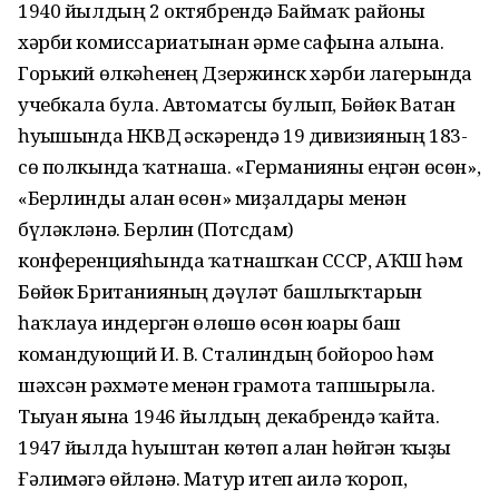
1940 йылдың 2 октябрендә Баймаҡ районы
хәрби комиссариатынан әрме сафына алына.
Горький өлкәһенең Дзержинск хәрби лагерында
учебкала була. Автоматсы булып, Бөйөк Ватан
һуғышында НКВД ғәскәрендә 19 дивизияның 183-
сө полкында ҡатнаша. «Германияны еңгән өсөн»,
«Берлинды алған өсөн» миҙалдары менән
бүләкләнә. Берлин (Потсдам)
конференцияһында ҡатнашҡан СССР, АҠШ һәм
Бөйөк Британияның дәүләт башлыҡтарын
һаҡлауға индергән өлөшө өсөн юғары баш
командующий И. В. Сталиндың бойороғо һәм
шәхсән рәхмәте менән грамота тапшырыла.
Тыуған яғына 1946 йылдың декабрендә ҡайта.
1947 йылда һуғыштан көтөп алған һөйгән ҡыҙы
Ғәлимәгә өйләнә. Матур итеп ғаилә ҡороп,