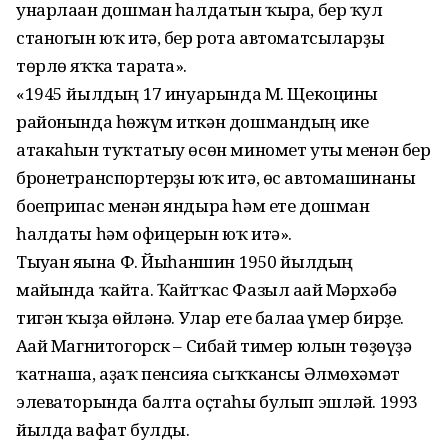
унарлаған дошман һалдатын ҡыра, бер ҡул
станогын юҡ итә, бер рота автоматсыларҙы
төрлө яҡҡа тарата».
«1945 йылдың 17 ғинуарында М. Щекоцины
районында һөжүм иткән дошмандың ике
атакаһын туҡтатыу өсөн миномет уты менән бер
бронетранспортерҙы юҡ итә, өс автомашинаны
боеприпас менән яндыра һәм ете дошман
һалдаты һәм офицерын юҡ итә».
Тыуған яғына Ф. Йыһаншин 1950 йылдың
майында ҡайта. Ҡайтҡас Фазыл ағай Мәрхәбә
тигән ҡыҙға өйләнә. Улар ете балаға ғүмер бирҙе.
Ағай Магнитогорск – Сибай тимер юлын төҙөүҙә
ҡатнаша, аҙаҡ пенсияға сыҡҡансы Әлмөхәмәт
элеваторында балта оҫтаһы булып эшләй. 1993
йылда вафат булды.