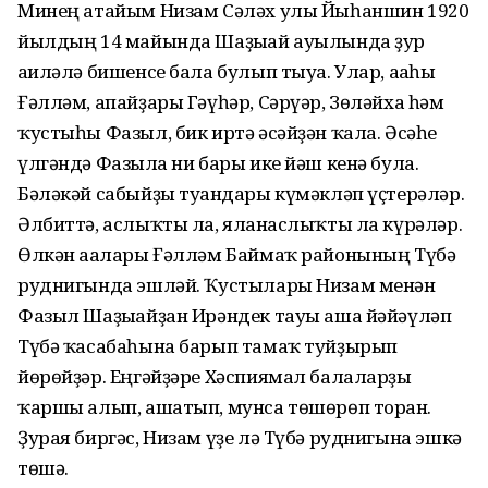
Минең атайым Низам Сәләх улы Йыһаншин 1920
йылдың 14 майында Шаҙығай ауылында ҙур
ғаиләлә бишенсе бала булып тыуа. Улар, ағаһы
Ғәлләм, апайҙары Гәүһәр, Сәрүәр, Зөләйха һәм
ҡустыһы Фазыл, бик иртә әсәйҙән ҡала. Әсәһе
үлгәндә Фазылға ни бары ике йәш кенә була.
Бәләкәй сабыйҙы туғандары күмәкләп үҫтерәләр.
Әлбиттә, аслыҡты ла, яланғаслыҡты ла күрәләр.
Өлкән ағалары Ғәлләм Баймаҡ районының Түбә
руднигында эшләй. Ҡустылары Низам менән
Фазыл Шаҙығайҙан Ирәндек тауы аша йәйәүләп
Түбә ҡасабаһына барып тамаҡ туйҙырып
йөрөйҙәр. Еңгәйҙәре Хәспиямал балаларҙы
ҡаршы алып, ашатып, мунса төшөрөп торған.
Ҙурая биргәс, Низам үҙе лә Түбә руднигына эшкә
төшә.