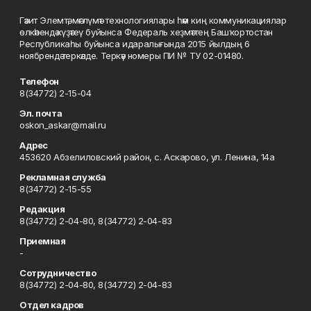
Гәзит Элемтә, мәғлүмәт технологиялары һәм киң коммуникациялар
өлкәһендә күҙәтеү буйынса Федераль хеҙмәттең Башҡортостан
Республикаһы буйынса идаралығында 2015 йылдың 6
ноябрендә теркәлде. Теркәү номеры ПИ № ТУ 02-01480.
Телефон
8(34772) 2-15-04
Эл. почта
oskon_askar@mail.ru
Адрес
453620 Абзелиловский район, с. Аскарово, ул. Ленина, 14а
Рекламная служба
8(34772) 2-15-55
Редакция
8(34772) 2-04-80, 8(34772) 2-04-83
Приемная
-
Сотрудничество
8(34772) 2-04-80, 8(34772) 2-04-83
Отдел кадров