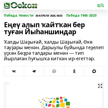
Победа. Новости
Победа 1945-2020
30 АПРЕЛЯ 2020, 06:53
Еңеү алып ҡайтҡан бер
туған Йыһаншиндар
Ҡалды Шаҙығай, ҡалды Шаҙығай, Өкө
тауҙары менән. Дарыулы буйында теҙелеп
үҫкән Бөҙрә талдары менән — тип
йырлаған һуғышҡа киткән ир-егеттәр.