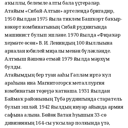
аҡыллы, белемле алты бала үҫтерәләр.
Атайым «Сибай-Алтын» артелендә бригадир,
1950 йылдан 1975 йылға тиклем Башҡорт баҡыр-
көкөрт комбинатының Сибай руднигында
машинист булып эшләне. 1970 йылда «Фиҙаҡәр
хеҙмәте өсөн» В. И. Лениндың 100 йыллығына
арналған юбилей миҙалы менән бүләкләнде.
Алтмыш йәшенә етмәй 1979 йылда мәрхүм
булды.
Атайымдың бер туған ағаһы Ғәлләм иртә ҡул
араһына инә. Магнитогорск металлургия
комбинатын төҙөүҙә ҡатнаша. 1931 йылдан
Баймаҡ районының Түбә руднигында старатель
булып эшләй. 1942 йылдың ғинуар айында армия
сафына алына. Бөйөк Ватан һуғышын 33-сө
дивизияның 164-сы уҡсылар полкында үтә,