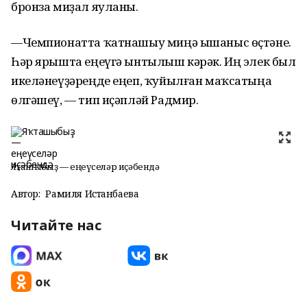
бронза миҙал яуланы.
—Чемпионатта ҡатнашыу миңә ышаныс өҫтәне.
Һәр ярышта еңеүгә ынтылыш кәрәк. Иң элек был
икеләнеүҙәреңде еңеп, ҡуйылған маҡсатыңа
өлгәшеү, — тип иҫәпләй Радмир.
Яҡташыбыҙ — еңеүселәр иҫәбендә
Автор:
Рамиля Истанбаева
Читайте нас