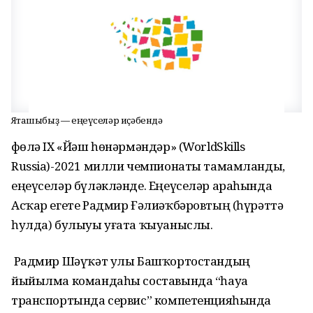
Яҡташыбыҙ — еңеүселәр иҫәбендә
Өфөлә IX «Йәш һөнәрмәндәр» (WorldSkills
Russia)-2021 милли чемпионаты тамамланды,
еңеүселәр бүләкләнде. Еңеүселәр араһында
Асҡар егете Радмир Ғәлиәҡбәровтың (һүрәттә
һулда) булыуы уғата ҡыуаныслы.
Радмир Шәүҡәт улы Башҡортостандың
йыйылма командаһы составында “һауа
транспортында сервис” компетенцияһында