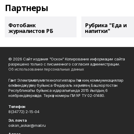
Партнеры
Фотобанк
Рубрика "Еда и
журналистов РБ
напитки"
© 2026 Сайт издания "Оскон" Копирование информации сайта
разрешено только с письменного согласия администрации.
Об использовании персональных данных
Гәзит Элемтә, мәғлүмәт технологиялары һәм киң коммуникациялар
өлкәһендә күҙәтеү буйынса Федераль хеҙмәттең Башҡортостан
Республикаһы буйынса идаралығында 2015 йылдың 6
ноябрендә теркәлде. Теркәү номеры ПИ № ТУ 02-01480.
Телефон
8(34772) 2-15-04
Эл. почта
oskon_askar@mail.ru