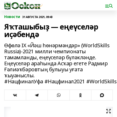
Новости
31 АВГУСТА 2021, 09:43
Яҡташыбыҙ — еңеүселәр
иҫәбендә
Өфөлә IX «Йәш һөнәрмәндәр» (WorldSkills
Russia)-2021 милли чемпионаты
тамамланды, еңеүселәр бүләкләнде.
Еңеүселәр араһында Асҡар егете Радмир
Ғәлиәҡбәровтың булыуы уғата
ҡыуаныслы.
#НацфиналУфа #Нацфинал2021 #WorldSkills