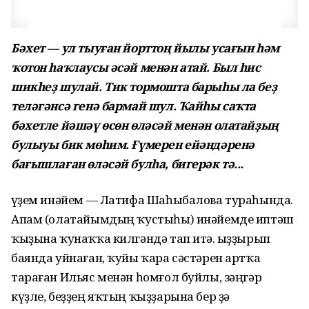
Бәхет — ул тыуған йорттоң йылы усағын һәм
ҡотон һаҡлаусы әсәй менән атай. Был һис
шикһеҙ шулай. Тик тормошта барыһы ла беҙ
теләгәнсә генә бармай шул. Ҡайһы саҡта
бәхетле йәшәү өсөн өләсәй менән олатайҙың
булыуы бик мөһим. Ғүмерен ейәндәренә
бағышлаған өләсәй булһа, бигерәк тә...
Һүҙем инәйем — Латифа Шаһыбалова тураһында.
Апам (олатайымдың ҡустыһы) инәйемде иптәш
ҡыҙына ҡунаҡҡа килгәндә тап итә. Һыҙҙырып
баянда уйнаған, ҡуйы ҡара сәстәрен артҡа
тараған Ильяс менән һомғол буйлы, зәңгәр
күҙле, беҙҙең яҡтың ҡыҙҙарына бер ҙә