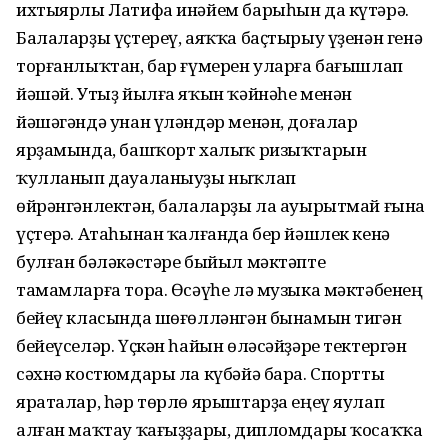
ихтыярлы Латифа инәйем барыһын да күтәрә.
Балаларҙы үҫтереү, аяҡҡа баҫтырыу үҙенән генә
торғанлыҡтан, бар ғүмерен уларға бағышлап
йәшәй. Утыҙ йылға яҡын ҡәйнәһе менән
йәшәгәндә унан үләндәр менән, доғалар
ярҙамында, башҡорт халыҡ ризыҡтарын
ҡулланып дауаланыуҙы ныҡлап
өйрәнгәнлектән, балаларҙы ла ауырытмай ғына
үҫтерә. Атаһынан ҡалғанда бер йәшлек кенә
булған бәләкәстәре быйыл мәктәпте
тамамларға тора. Өсәүһе лә музыка мәктәбенең
бейеү класында шөғөлләнгән бынамын тигән
бейеүселәр. Үҫкән һайын өләсәйҙәре тектергән
сәхнә костюмдары ла күбәйә бара. Спортты
яраталар, һәр төрлө ярыштарҙа еңеү яулап
алған маҡтау ҡағыҙҙары, дипломдары ҡосаҡҡа