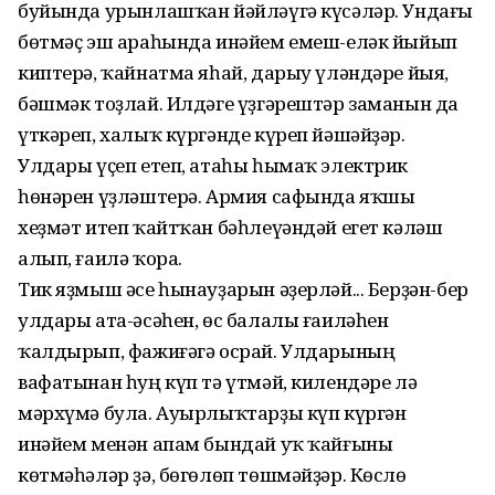
буйында урынлашҡан йәйләүгә күсәләр. Ундағы
бөтмәҫ эш араһында инәйем емеш-еләк йыйып
киптерә, ҡайнатма яһай, дарыу үләндәре йыя,
бәшмәк тоҙлай. Илдәге үҙгәрештәр заманын да
үткәреп, халыҡ күргәнде күреп йәшәйҙәр.
Улдары үҫеп етеп, атаһы һымаҡ электрик
һөнәрен үҙләштерә. Армия сафында яҡшы
хеҙмәт итеп ҡайтҡан бәһлеүәндәй егет кәләш
алып, ғаилә ҡора.
Тик яҙмыш әсе һынауҙарын әҙерләй... Берҙән-бер
улдары ата-әсәһен, өс балалы ғаиләһен
ҡалдырып, фажиғәгә осрай. Улдарының
вафатынан һуң күп тә үтмәй, килендәре лә
мәрхүмә була. Ауырлыҡтарҙы күп күргән
инәйем менән апам бындай уҡ ҡайғыны
көтмәһәләр ҙә, бөгөлөп төшмәйҙәр. Көслө