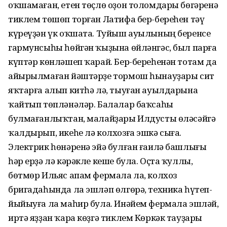
оҡшамаған, етен төҫлө оҙон толомдары бөгәренә
тиклем төшөп торған Латифа бер-береһен тәү
күреүҙән үк оҡшата. Туйыш ауылының беренсе
гармунсыһы һөйгән ҡыҙына өйләнгәс, был парға
күптәр көнләшеп ҡарай. Бер-береһенән тотам да
айырылмаған йәштәрҙе тормош һынауҙары сит
яҡтарға алып китһә лә, тыуған ауылдарына
ҡайтып төпләнәләр. Балалар баҡсаһы
булмағанлыҡтан, малайҙары Илдусты өләсәйгә
ҡалдырып, икеһе лә колхозға эшкә сыға.
Электрик һөнәренә эйә булған ғаилә башлығы
һәр ерҙә лә кәрәкле кеше була. Оҫта ҡуллы,
бөтмөр Ильяс апам фермала ла, колхоз
бригадаһында ла эшләп өлгөрә, техника һүтеп-
йыйыуға ла маһир була. Инәйем фермала эшләй,
иртә яҙҙан ҡара көҙгә тиклем Көркәк тауҙары