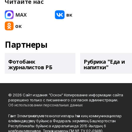
Читайте нас
Партнеры
Фотобанк
Рубрика "Еда и
журналистов РБ
напитки"
© 2026 Сайт издания "Оскон" Копирование информации сайта
разрешено только с письменного согласия администрации.
Об использовании персональных данных
Гәзит Элемтә, мәғлүмәт технологиялары һәм киң коммуникациялар
өлкәһендә күҙәтеү буйынса Федераль хеҙмәттең Башҡортостан
Республикаһы буйынса идаралығында 2015 йылдың 6
ноябрендә теркәлде. Теркәү номеры ПИ № ТУ 02-01480.