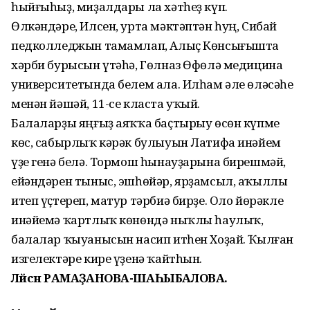
һыйғыһыҙ, миҙалдары ла хәтһеҙ күп.
Өлкәндәре, Илсен, урта мәктәптән һуң, Сибай
педколледжын тамамлап, Алыҫ Көнсығышта
хәрби бурысын үтәһә, Гөлназ Өфөлә медицина
университетында белем ала. Илһам әле өләсәһе
менән йәшәй, 11-се класта уҡый.
Балаларҙы яңғыҙ аяҡҡа баҫтырыу өсөн күпме
көс, сабырлыҡ кәрәк булыуын Латифа инәйем
үҙе генә белә. Тормош һынауҙарына бирешмәй,
ейәндәрен тыныс, эшһөйәр, ярҙамсыл, аҡыллы
итеп үҫтереп, матур тәрбиә бирҙе. Оло йөрәкле
инәйемә ҡартлыҡ көнөндә ныҡлы һаулыҡ,
балалар ҡыуанысын насип итһен Хоҙай. Ҡылған
изгелектәре кире үҙенә ҡайтһын.
Ләйсән РАМАҘАНОВА-ШАҺЫБАЛОВА.