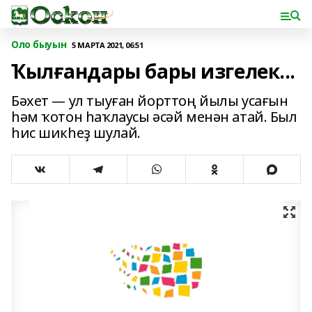
Оло быуын
5 МАРТА 2021, 06:51
Ҡылғандары бары изгелек...
Бәхет — ул тыуған йорттоң йылы усағын
һәм ҡотон һаҡлаусы әсәй менән атай. Был
һис шикһеҙ шулай.