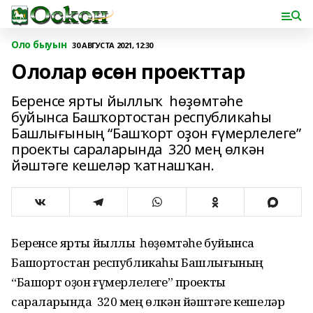
Оло быуын
30 АВГУСТА 2021, 12:30
Ололар өсөн проекттар
Беренсе ярты йыллыҡ һөҙөмтәһе
буйынса Башҡортостан республикаһы
Башлығының “Башҡорт оҙон ғүмерлелеге”
проекты сараларында 320 мең өлкән
йәштәге кешеләр ҡатнашҡан.
Беренсе ярты йыллыҡ һөҙөмтәһе буйынса
Башҡортостан республикаһы Башлығының
“Башҡорт оҙон ғүмерлелеге” проекты
сараларында 320 мең өлкән йәштәге кешеләр