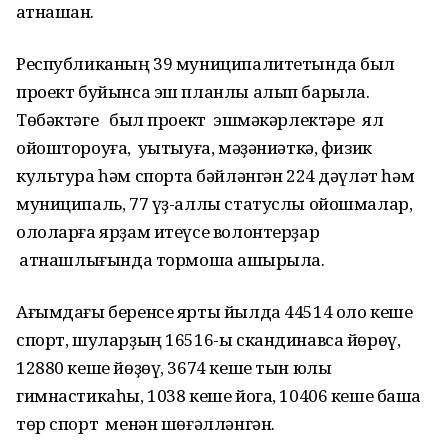
ҡатнашҡан.
Республиканың 39 муниципалитетында был
проект буйынса эш планлы алып барыла.
Төбәктәге был проект эшмәкәрлектәре ял
ойоштороуға, уҡытыуға, мәҙәниәткә, физик
культура һәм спортҡа бәйләнгән 224 дәүләт һәм
муниципаль, 77 үҙ-аллы статуслы ойошмалар,
ололарға ярҙам итеүсе волонтерҙар
ҡатнашлығында тормошҡа ашырыла.
Ағымдағы беренсе ярты йылда 44514 оло кеше
спорт, шуларҙың 16516-ы скандинавса йөрөү,
12880 кеше йөҙөү, 3674 кеше тын юлы
гимнастикаһы, 1038 кеше йога, 10406 кеше башҡа
төр спорт менән шөғәлләнгән.