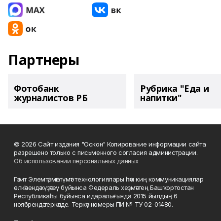
Партнеры
Фотобанк
Рубрика "Еда и
журналистов РБ
напитки"
© 2026 Сайт издания "Оскон" Копирование информации сайта
разрешено только с письменного согласия администрации.
Об использовании персональных данных
Гәзит Элемтә, мәғлүмәт технологиялары һәм киң коммуникациялар
өлкәһендә күҙәтеү буйынса Федераль хеҙмәттең Башҡортостан
Республикаһы буйынса идаралығында 2015 йылдың 6
ноябрендә теркәлде. Теркәү номеры ПИ № ТУ 02-01480.