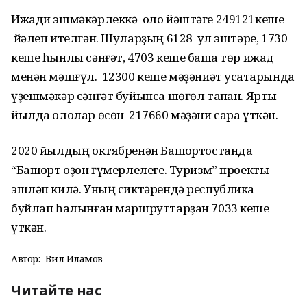
Ижади эшмәкәрлеккә оло йәштәге 249121кеше
йәлеп ителгән. Шуларҙың 6128 ҡул эштәре, 1730
кеше һынлы сәнғәт, 4703 кеше башҡа төр ижад
менән мәшғүл. 12300 кеше мәҙәниәт усаҡтарында
үҙешмәкәр сәнғәт буйынса шөғөл тапҡан. Ярты
йылда ололар өсөн 217660 мәҙәни сара үткән.
2020 йылдың октябренән Башҡортостанда
“Башҡорт оҙон ғүмерлелеге. Туризм” проекты
эшләп килә. Уның сиктәрендә республика
буйлап һалынған маршруттарҙан 7033 кеше
үткән.
Автор:
Вил Илһамов
Читайте нас