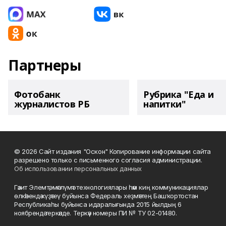
Партнеры
Фотобанк
Рубрика "Еда и
журналистов РБ
напитки"
© 2026 Сайт издания "Оскон" Копирование информации сайта
разрешено только с письменного согласия администрации.
Об использовании персональных данных
Гәзит Элемтә, мәғлүмәт технологиялары һәм киң коммуникациялар
өлкәһендә күҙәтеү буйынса Федераль хеҙмәттең Башҡортостан
Республикаһы буйынса идаралығында 2015 йылдың 6
ноябрендә теркәлде. Теркәү номеры ПИ № ТУ 02-01480.