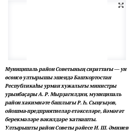
Муниципаль район Советының сираттағы — ун
өсөнсө ултырышы эшендә Башҡортостан
Республикаһы урман хужалығы министры
урынбаҫары А. Р. Мырҙагилдин, муниципаль
район хакимиәте башлығы Р. Һ. Сыңғыҙов,
ойошма-предприятиелар етәкселәре, йәмәғәт
берекмәләре вәкилдәре ҡатнашты.
Ултырышты район Советы рәйесе И. Ш. Әминев