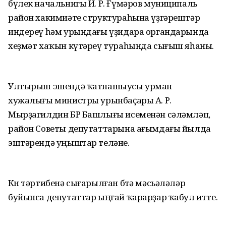
бүлек начальнигы И. Р. Ғүмәров муниципаль
район хакимиәте структураһына үҙгәрештәр
индереү һәм урындағы үҙидара органдарында
хеҙмәт хаҡын күтәреү тураһында сығыш яһаны.
Ултырыш эшендә ҡатнашыусы урман
хужалығы министры урынбаҫары А. Р.
Мырҙагилдин БР Башлығы исеменән сәләмләп,
район Советы депутаттарына ағымдағы йылда
эштәрендә уңыштар теләне.
Көн тәртибенә сығарылған бөтә мәсьәләләр
буйынса депутаттар ыңғай ҡарарҙар ҡабул итте.