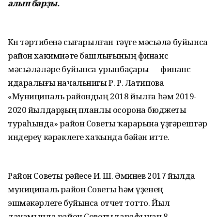
алып барҙы.
Көн тәртибенә сығарылған тәүге мәсьәлә буйынса
район хакимиәте башлығының финанс
мәсьәләләре буйынса урынбаҫары — финанс
идаралығы начальнигы Р. Р. Латипова
«Муниципаль райондың 2018 йылға һәм 2019-
2020 йылдарҙың планлы осорона бюджеты
тураһында» район Советы ҡарарына үҙгәрештәр
индереү кәрәклеге хаҡында бәйән итте.
Район Советы рәйесе И. Ш. Әминев 2017 йылда
муниципаль район Советы һәм үҙенең
эшмәкәрлеге буйынса отчет тотто. Йыл
дауамында район Советы тарафынан 8