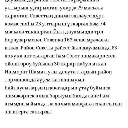
ултырыш уҙғарылған, уларҙа 79 мәсьәлә
ҡаралған. Советтың даими эшләүсе дүрт
комиссияһы 23 ултырыш үткәргән һәм 74
мәсьәлә тикшергән. Йыл дауамында төрлө
һорауҙар менән Советҡа 163 кеше мөрәжәғәт
иткән. Район Советы рәйесе йыл дауамында 63
хоҡуҡи акт сығарған һәм Совет эшмәкәрлеген
ойоштороу буйынса 30 ҡарар ҡабул иткән.
Ишморат Шамил улы депутаттарҙың район
тормошонда әүҙем ҡатнашыуын,
һайлаусыларҙың наказдарын үтәү буйынса
эшмәкәрлек алып барыуын билдәләне һәм
ағымдағы йылда ла халыҡ мәнфәғәтенән сығып
эш итергә саҡырҙы.