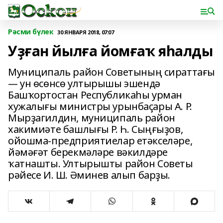
Рәсми бүлек
30 ЯНВАРЯ 2018, 07:07
Уҙған йылға йомғаҡ яһалды
Муниципаль район Советының сираттағы
— ун өсөнсө ултырышы эшендә
Башҡортостан Республикаһы урман
хужалығы министры урынбаҫары А. Р.
Мырҙагилдин, муниципаль район
хакимиәте башлығы Р. Һ. Сыңғыҙов,
ойошма-предприятиелар етәкселәре,
йәмәғәт берекмәләре вәкилдәре
ҡатнашты. Ултырышты район Советы
рәйесе И. Ш. Әминев алып барҙы.