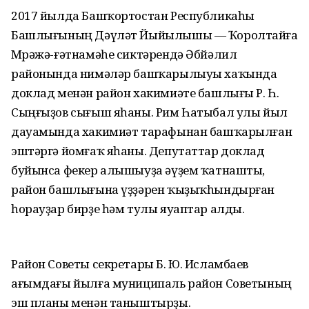
2017 йылда Башҡортостан Республикаһы
Башлығының Дәүләт Йыйылышы — Ҡоролтайға
Мөрәжә-ғәтнамәһе сиктәрендә Әбйәлил
районында нимәләр башҡарылыуы хаҡында
доклад менән район хакимиәте башлығы Р. Һ.
Сыңғыҙов сығыш яһаны. Рим Һатыбал улы йыл
дауамында хакимиәт тарафынан башҡарылған
эштәргә йомғаҡ яһаны. Депутаттар доклад
буйынса фекер алышыуҙа әүҙем ҡатнашты,
район башлығына үҙҙәрен ҡыҙыҡһындырған
һорауҙар бирҙе һәм тулы яуаптар алды.
Район Советы секретары Б. Ю. Исламбаев
ағымдағы йылға муниципаль район Советының
эш планы менән таныштырҙы.