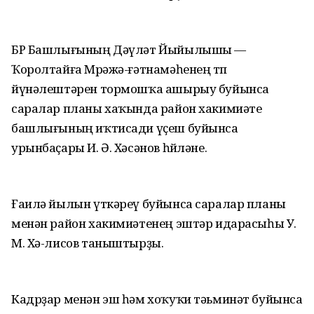
БР Башлығының Дәүләт Йыйылышы —
Ҡоролтайға Мөрәжә-ғәтнамәһенең төп
йүнәлештәрен тормошҡа ашырыу буйынса
саралар планы хаҡында район хакимиәте
башлығының иҡтисади үҫеш буйынса
урынбаҫары И. Ә. Хәсәнов һөйләне.
Ғаилә йылын үткәреү буйынса саралар планы
менән район хакимиәтенең эштәр идарасыһы У.
М. Хә-лисов таныштырҙы.
Кадрҙар менән эш һәм хоҡуҡи тәьминәт буйынса