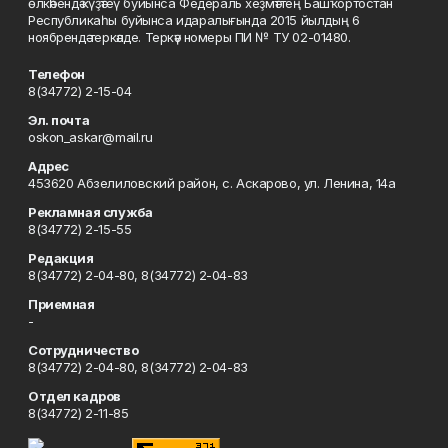
өлкәһендә күҙәтеү буйынса Федераль хеҙмәттең Башҡортостан
Республикаһы буйынса идаралығында 2015 йылдың 6
ноябрендә теркәлде. Теркәү номеры ПИ № ТУ 02-01480.
Телефон
8(34772) 2-15-04
Эл. почта
oskon_askar@mail.ru
Адрес
453620 Абзелиловский район, с. Аскарово, ул. Ленина, 14а
Рекламная служба
8(34772) 2-15-55
Редакция
8(34772) 2-04-80, 8(34772) 2-04-83
Приемная
-
Сотрудничество
8(34772) 2-04-80, 8(34772) 2-04-83
Отдел кадров
8(34772) 2-11-85