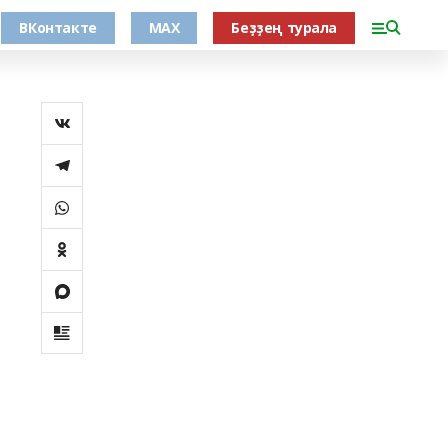
ВКонтакте
MAX
Беҙҙең турала