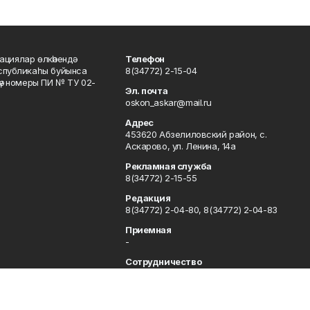
ациялар өлкәһендә
Телефон
еспубликаһы буйынса
8(34772) 2-15-04
кәү номеры ПИ № ТУ 02-
Эл. почта
oskon_askar@mail.ru
Адрес
453620 Абзелиловский район, с.
Аскарово, ул. Ленина, 14а
Рекламная служба
8(34772) 2-15-55
Редакция
8(34772) 2-04-80, 8(34772) 2-04-83
Приемная
-
Сотрудничество
8(34772) 2-04-80, 8(34772) 2-04-83
Отдел кадров
8(34772) 2-11-85