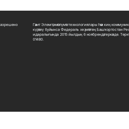
разрешено
Гәзит Элемтә, мәғлүмәт технологиялары һәм киң коммуник
күҙәтеү буйынса Федераль хеҙмәттең Башҡортостан Р
идаралығында 2015 йылдың 6 ноябрендә теркәлде. Тер
01480.