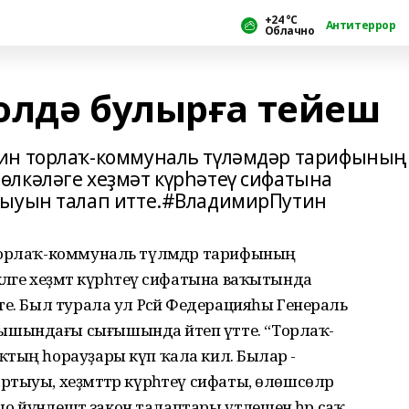
+24 °С
Антитеррор
Облачно
олдә булырға тейеш
ин торлаҡ-коммуналь түләмдәр тарифының
лкәләге хеҙмәт күрһәтеү сифатына
лыуын талап итте.#ВладимирПутин
торлаҡ-коммуналь түләмдәр тарифының
ләге хеҙмәт күрһәтеү сифатына ваҡытында
е. Был турала ул Рәсәй Федерацияһы Генераль
шындағы сығышында әйтеп үтте. “Торлаҡ-
тың һорауҙары күп ҡала килә. Былар -
тыуы, хеҙмәттәр күрһәтеү сифаты, өлөшсөләр
шо йүнәлештә закон талаптары үтәлешен һәр саҡ