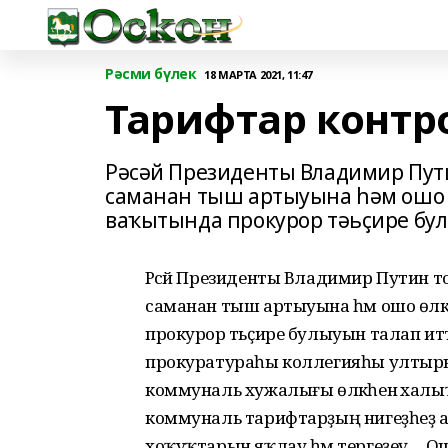
Рәсми бүлек
18 МАРТА 2021, 11:47
Тарифтар контр
Рәсәй Президенты Владимир Пут
саманан тыш артыуына һәм ошо ө
ваҡытында прокурор тәьҫире бу
Рәсәй Президенты Владимир Путин 
саманан тыш артыуына һәм ошо өлкә
прокурор тәьҫире булыуын талап итт
прокуратураһы коллегияһы ултыры
коммуналь хужалығы өлкәһенә халыҡ
коммуналь тарифтарҙың нигеҙһеҙ ар
хоҡуҡтарын яҡлау һәм тергеҙеү ... О