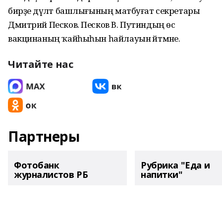
бирҙе дәүләт башлығының матбуғат секретары
Дмитрий Песков. Песков В. Путиндың өс
вакцинаның ҡайһыһын һайлауын әйтмәне.
Читайте нас
Партнеры
Фотобанк
Рубрика "Еда и
журналистов РБ
напитки"