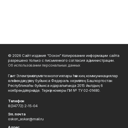
© 2026 Сайт издания "Оскон" Копирование информации сайта
разрешено только с письменного согласия администрации.
Об использовании персональных данных
Гәзит Элемтә, мәғлүмәт технологиялары һәм киң коммуникациялар
өлкәһендә күҙәтеү буйынса Федераль хеҙмәттең Башҡортостан
Республикаһы буйынса идаралығында 2015 йылдың 6
ноябрендә теркәлде. Теркәү номеры ПИ № ТУ 02-01480.
Телефон
8(34772) 2-15-04
Эл. почта
oskon_askar@mail.ru
Адрес