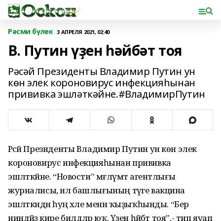
Рәсми бүлек
3 АПРЕЛЯ 2021, 02:40
В. Путин үҙен һәйбәт тоя
Рәсәй Президенты Владимир Путин ун
көн элек короновирус инфекцияһынан
прививка эшләткәйне.#ВладимирПутин
Рәсәй Президенты Владимир Путин ун көн элек
короновирус инфекцияһынан прививка
эшләткәйне. “Новости” мәғлүмәт агентлығы
журналисы, ил башлығының тәүге вакцина
эшләткәндән һуң хәле менән ҡыҙыҡһынды. “Бер
ниндәйҙә кире билдәләр юҡ. Үҙен һәйбәт тоя”,- тип яуап