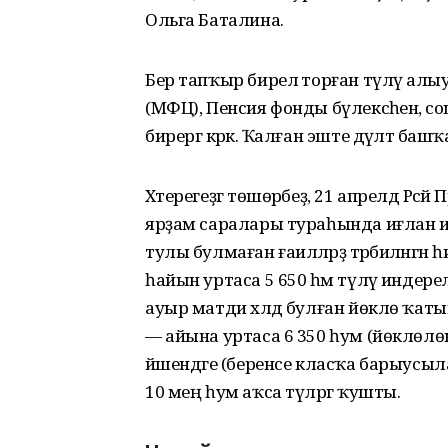
Ольга Баталина.
Бер тапҡыр бирелә торған түләү алыу ө
(МФЦ), Пенсия фонды бүлексәһенә, с
бирергә кәрәк. Ҡалған эште дәүләт башҡ
Хәтерегеҙгә төшөрәбеҙ, 21 апрелдә Рә
ярҙам саралары тураһында иғлан иткә
тулы булмаған ғаиләләрҙә тәрбиәләнгән 
һайын уртаса 5 650 һәм түләү индере
ауыр матди хәлдә булған йөклө ҡаты
— айына уртаса 6 350 һум (йөклөлө
йәшендәге (беренсе класҡа барыусыл
10 мең һум аҡса түләргә ҡушты.