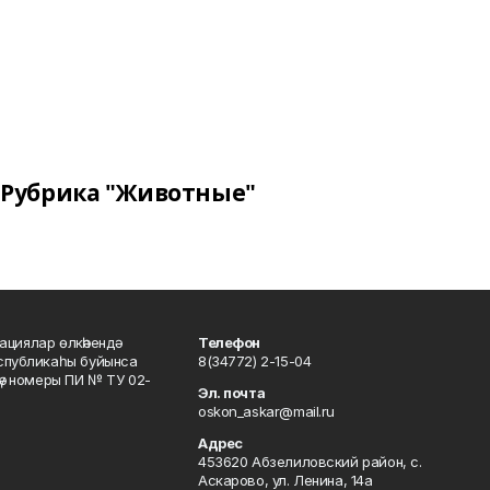
Рубрика "Животные"
ациялар өлкәһендә
Телефон
еспубликаһы буйынса
8(34772) 2-15-04
кәү номеры ПИ № ТУ 02-
Эл. почта
oskon_askar@mail.ru
Адрес
453620 Абзелиловский район, с.
Аскарово, ул. Ленина, 14а