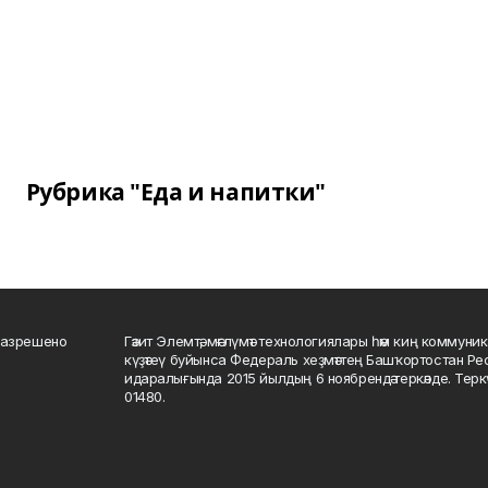
Рубрика "Еда и напитки"
разрешено
Гәзит Элемтә, мәғлүмәт технологиялары һәм киң коммуник
күҙәтеү буйынса Федераль хеҙмәттең Башҡортостан Р
идаралығында 2015 йылдың 6 ноябрендә теркәлде. Тер
01480.