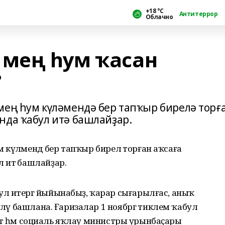
+18 °С
Антитеррор
Облачно
 мең һум ҡасан
?
мең һум күләмендә бер тапҡыр бирелә торғ
нда ҡабул итә башлайҙар.
м күләмендә бер тапҡыр бирелә торған аҡсаға
 итә башлайҙар.
л итергә йыйынабыҙ, ҡарар сығарылғас, аныҡ
үләү башлана. Ғаризалар 1 ноябргә тиклем ҡабул
ҙмәт һәм социаль яҡлау министры урынбаҫары