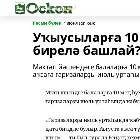
Рәсми бүлек
1 ИЮНЯ 2021, 06:40
Уҡыусыларға 10
бирелә башлай
Мәктәп йәшендәге балаларға 10 
аҡсаға ғаризаларҙы июль уртаһы
Мәктәп йәшендәге балаларға 10 мең һу
ғаризаларҙы июль уртаһында ҡабул
«Ғаризаларҙы июль уртаһында ҡабу
дата билдәле булыр. Августа аҡса т
ителә», — ти был турала Рәсәйҙең хе