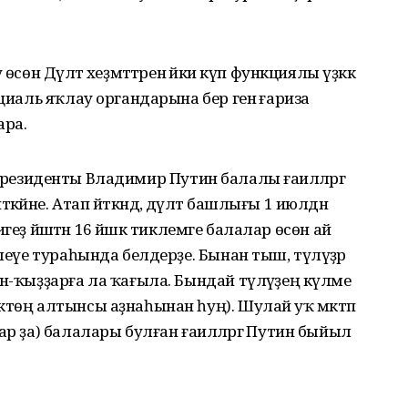
сөн Дәүләт хеҙмәттәренә йәки күп функциялы үҙәккә
оциаль яҡлау органдарына бер генә ғариза
ара.
сәй Президенты Владимир Путин балалы ғаиләләргә
йне. Атап әйткәндә, дәүләт башлығы 1 июлдән
һигеҙ йәштән 16 йәшкә тиклемге балалар өсөн ай
леүе тураһында белдерҙе. Бынан тыш, түләүҙәр
н-ҡыҙҙарға ла ҡағыла. Бындай түләүҙең күләме
ктөң алтынсы аҙнаһынан һуң). Шулай уҡ мәктәп
ар ҙа) балалары булған ғаиләләргә Путин быйыл