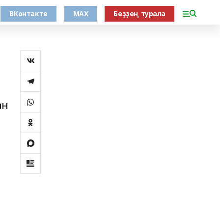
ВКонтакте
MAX
Беҙҙең турала
ан