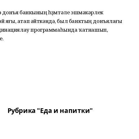
тә донъя банкының һөҙөмтәле эшмәкәрлек
әй яғы, атап әйткәндә, был банктың донъялағы
кцинациялау программаһында ҡатнашып,
е.
Рубрика "Еда и напитки"