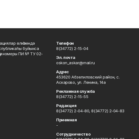
ациялар өлкәһендә
Телефон
еспубликаһы буйынса
8(34772) 2-15-04
кәү номеры ПИ № ТУ 02-
Эл. почта
oskon_askar@mail.ru
Адрес
453620 Абзелиловский район, с.
Аскарово, ул. Ленина, 14а
Рекламная служба
8(34772) 2-15-55
Редакция
8(34772) 2-04-80, 8(34772) 2-04-83
Приемная
-
Сотрудничество