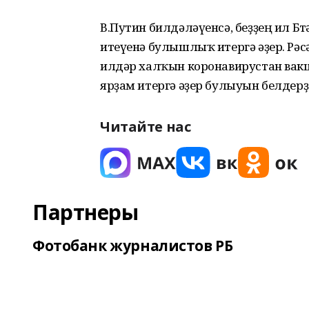
В.Путин билдәләүенсә, беҙҙең ил Бө
итеүенә булышлыҡ итергә әҙер. Рәс
илдәр халҡын коронавирустан ва
ярҙам итергә әҙер булыуын белдерҙ
Читайте нас
Партнеры
Фотобанк журналистов РБ