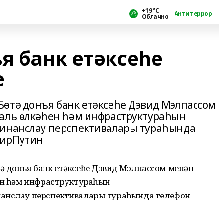
+19 °С
Антитеррор
Облачно
я банк етәксеһе
е
өтә донъя банк етәксеһе Дэвид Мэлпассом
иаль өлкәһен һәм инфраструктураһын
финанслау перспективалары тураһында
мирПутин
ә донъя банк етәксеһе Дэвид Мэлпассом менән
һен һәм инфраструктураһын
нанслау перспективалары тураһында телефон