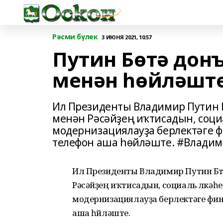
Рәсми бүлек
3 ИЮНЯ 2021, 10:57
Путин Бөтә донъ
менән һөйләшт
Ил Президенты Владимир Путин Б
менән Рәсәйҙең иҡтисадын, соц
модернизациялауҙа берлектәге 
телефон аша һөйләште. #Влади
Ил Президенты Владимир Путин Бөт
Рәсәйҙең иҡтисадын, социаль өлкә
модернизациялауҙа берлектәге фи
аша һөйләште.