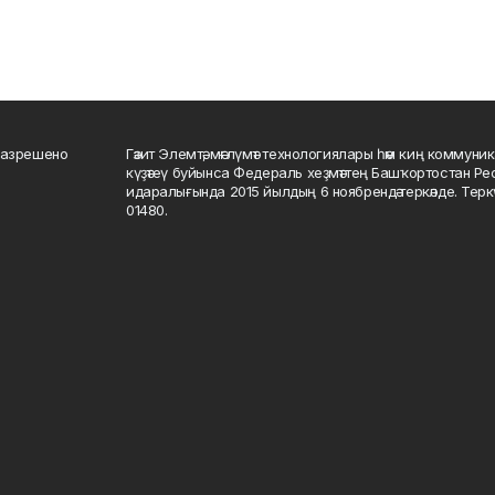
разрешено
Гәзит Элемтә, мәғлүмәт технологиялары һәм киң коммуник
күҙәтеү буйынса Федераль хеҙмәттең Башҡортостан Р
идаралығында 2015 йылдың 6 ноябрендә теркәлде. Тер
01480.