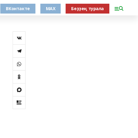
ВКонтакте
MAX
Беҙҙең турала