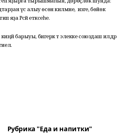
гәртеп яҙырға тырышмаһын, дөрөҫлөк шунда:
арҙан үс алыу өсөн килмәне, ә изге, бөйөк
п яҙа Рәсәй етәксеһе.
киңәйә барыуы, бигерәк тә элекке союздаш илдәр
иелә.
Рубрика "Еда и напитки"