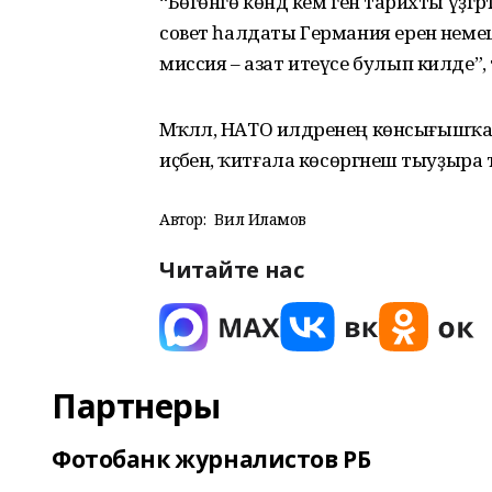
“Бөгөнгө көндә кем генә тарихты үҙ
совет һалдаты Германия еренә немецт
миссия – азат итеүсе булып килде”, ти
Мәҡәләлә, НАТО илдәренең көнсығышҡа 
иҫәбенә, ҡитғала көсөргәнеш тыуҙыра т
Автор:
Вил Илһамов
Читайте нас
Партнеры
Фотобанк журналистов РБ