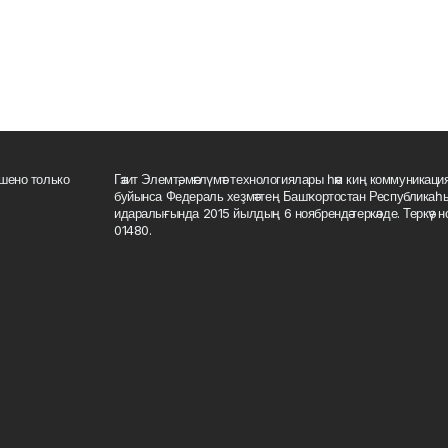
шено только
Гәзит Элемтә, мәғлүмәт технологиялары һәм киң коммуникация
буйынса Федераль хеҙмәттең Башҡортостан Республикаһ
идаралығында 2015 йылдың 6 ноябрендә теркәлде. Теркәү
01480.