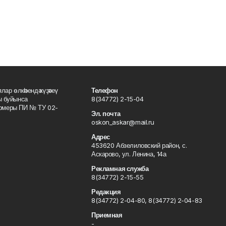
лар өлкәһендә күҙәтеү
Телефон
ы буйынса
8(34772) 2-15-04
 номеры ПИ № ТУ 02-
Эл. почта
oskon_askar@mail.ru
Адрес
453620 Абзелиловский район, с.
Аскарово, ул. Ленина, 14а
Рекламная служба
8(34772) 2-15-55
Редакция
8(34772) 2-04-80, 8(34772) 2-04-83
Приемная
-