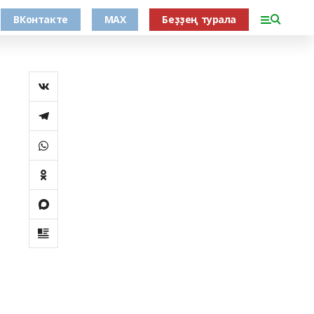
ВКонтакте
MAX
Беҙҙең турала