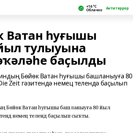
+16 °С
Антитеррор
Облачно
к Ватан һуғышы
йыл тулыуына
әҡәләһе баҫылды
индың Бөйөк Ватан һуғышы башланыуға 80
ie Zeit гәзитендә немец телендә баҫылып
дың Бөйөк Ватан һуғышы башланыуға 80 йыл
әзитендә немец телендә баҫылып сыҡты.