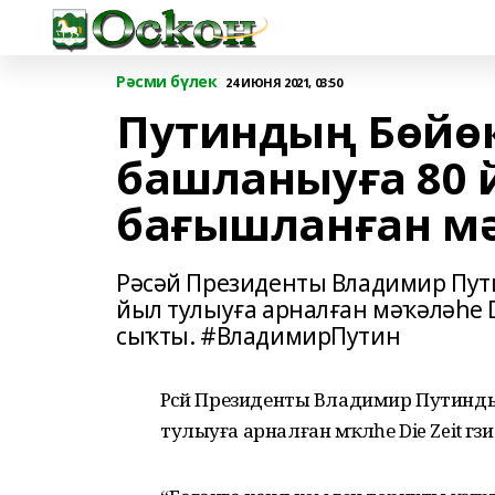
Рәсми бүлек
24 ИЮНЯ 2021, 03:50
Путиндың Бөйө
башланыуға 80 
бағышланған м
Рәсәй Президенты Владимир Пут
йыл тулыуға арналған мәҡәләһе D
сыҡты. #ВладимирПутин
Рәсәй Президенты Владимир Путин
тулыуға арналған мәҡәләһе Die Zeit г