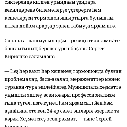
сиктәрендә килгән урындағы үҙидара
вәкилдәренә биләмәләрҙе үҫтерергә һәм
кешеләрҙең тормошон яҡшыртырға булышлыҡ
иткән дөйөм ҡарарҙар эҙләп табыуҙа ярҙам итә.
Сарала ҡатнашыусыларҙы Президент хакимиәте
башлығының беренсе урынбаҫары Сергей
Кириенко сәләмләне.
— Һеҙ һәр ваҡыт һәр кешенең тормошонда булған
проблемалар, бәлә-ҡазалар, мөрәжәғәттәр менән
туранан-тура эшләйһегеҙ. Муниципаль хеҙмәттә
уңышлы эшләү өсөн юғары профессионализм
ғына түгел, изге күңел һәм ярҙамсыл йән һәм
аҙнаһына ете көн 24-әр сәғәт эшләргә әҙерлек тә
кәрәк. Хеҙмәтегеҙ өсөн рәхмәт, — тине Сергей
Кириенко.