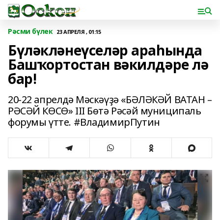
Рәсми бүлек
23 АПРЕЛЯ , 01:15
Бүләкләнеүселәр араһында
Башҡортостан вәкилдәре лә
бар!
20-22 апрелдә Мәскәүҙә «БӘЛӘКӘЙ ВАТАН –
РӘСӘЙ КӨСӨ» III Бөтә Рәсәй муниципаль
форумы үтте. #ВладимирПутин