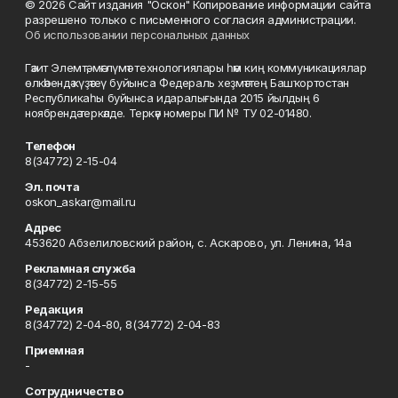
© 2026 Сайт издания "Оскон" Копирование информации сайта
разрешено только с письменного согласия администрации.
Об использовании персональных данных
Гәзит Элемтә, мәғлүмәт технологиялары һәм киң коммуникациялар
өлкәһендә күҙәтеү буйынса Федераль хеҙмәттең Башҡортостан
Республикаһы буйынса идаралығында 2015 йылдың 6
ноябрендә теркәлде. Теркәү номеры ПИ № ТУ 02-01480.
Телефон
8(34772) 2-15-04
Эл. почта
oskon_askar@mail.ru
Адрес
453620 Абзелиловский район, с. Аскарово, ул. Ленина, 14а
Рекламная служба
8(34772) 2-15-55
Редакция
8(34772) 2-04-80, 8(34772) 2-04-83
Приемная
-
Сотрудничество