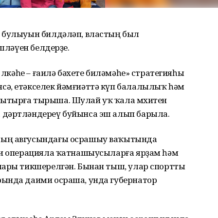
н булыуын билдәләп, властың был
эшләүен белдерҙе.
 өлкәһе – ғаилә бәхете биләмәһе» стратегияһы
сә, етәкселек йәмғиәттә күп балалылыҡ һәм
ытырға тырыша. Шулай уҡ ҡала мөхитен
 дәртләндереү буйынса эш алып барыла.
дың авгусындағы осрашыу ваҡытында
би операцияла ҡатнашыусыларға ярҙам һәм
лары тикшерелгән. Бынан тыш, улар спортты
рында даими осраша, унда губернатор