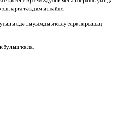
я етәксеһе Артем Здунов менән осрашыуында
ә эшләргә тәҡдим иткәйне.
 Путин илдә тыуымды яҡлау сараларының
әк булып ҡала.