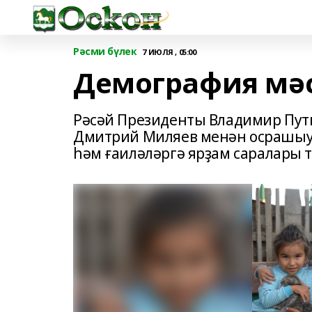
Рәсми бүлек
7 ИЮЛЯ , 05:00
Демография мәс
Рәсәй Президенты Владимир Пут
Дмитрий Миляев менән осрашыу 
һәм ғаиләләргә ярҙам саралары