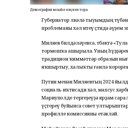
Демография мәсьәләһе киҫкен тора
Губернатор өлкәлә тыуымдың түбә
проблеманы хәл итеү өҫтөндә әүҙем 
Миляев билдәләүенсә, төбәктә «Тула
тормошҡа ашырыла. Уның һүҙҙәрен
традицион ҡиммәттәр образын нығ
яҡшыртыу, халыҡты ғаилә ҡорорға
Путин менән Миляевтың 2024 йыл
социаль-иҡтисади хәл, махсус хәр
Мариуполде тергеҙеүҙә ярҙам сара
үҫтереү буйынса совет ултырышта
профилле комиссияны етәкләй.