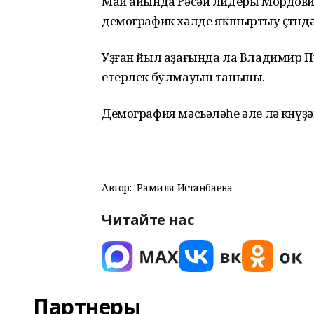
Май айында Рәсәй лидеры Мордови
демографик хәлде яҡшыртыу өҫтөнд
Уҙған йыл аҙағында ла Владимир
етерлек булмауын таныны.
Демография мәсьәләһе әле лә көнүҙ
Автор:
Рамиля Истанбаева
Читайте нас
Партнеры