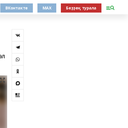
ВКонтакте
MAX
Беҙҙең турала
әл