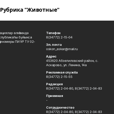
Рубрика "Животные"
ациялар өлкәһендә
Телефон
еспубликаһы буйынса
8(34772) 2-15-04
кәү номеры ПИ № ТУ 02-
Эл. почта
oskon_askar@mail.ru
Адрес
453620 Абзелиловский район, с.
Аскарово, ул. Ленина, 14а
Рекламная служба
8(34772) 2-15-55
Редакция
8(34772) 2-04-80, 8(34772) 2-04-83
Приемная
-
Сотрудничество
8(34772) 2-04-80, 8(34772) 2-04-83