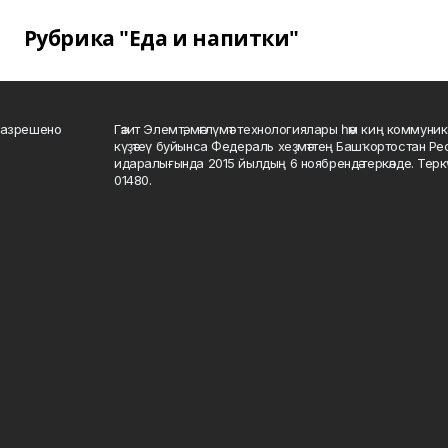
Рубрика "Еда и напитки"
разрешено
Гәзит Элемтә, мәғлүмәт технологиялары һәм киң коммуник
күҙәтеү буйынса Федераль хеҙмәттең Башҡортостан Р
идаралығында 2015 йылдың 6 ноябрендә теркәлде. Тер
01480.