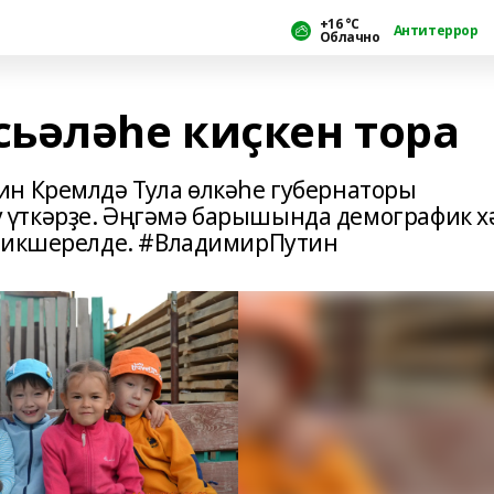
+16 °С
Антитеррор
Облачно
ьәләһе киҫкен тора
ин Кремлдә Тула өлкәһе губернаторы
үткәрҙе. Әңгәмә барышында демографик х
 тикшерелде. #ВладимирПутин