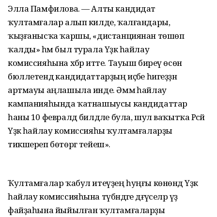
Элла Памфилова. — Алты кандидат
ҡултамғалар алып килде, ҡалғандары,
ҡыҙғанысҡа ҡаршы, «дистанциянан төшөп
ҡалды» һәм был турала Үҙәк һайлау
комиссияһына хәбәр итте. Тауыш биреү өсөн
бюллетендә кандидаттарҙың иҫәбе һигеҙҙән
артмауы аңлашыла инде. Әммә һайлау
кампанияһында ҡатнашыусы кандидаттар
һаны 10 февралдә билдәле була, шул ваҡытҡа Рәсәй
Үҙәк һайлау комиссияһы ҡултамғаларҙы
тикшереп бөтөргә тейеш».
Ҡултамғалар ҡабул итеүҙең һуңғы көнөндә Үҙәк
һайлау комиссияһына түбәндәге дәғүәселәр үҙ
файҙаһына йыйылған ҡултамғаларҙы