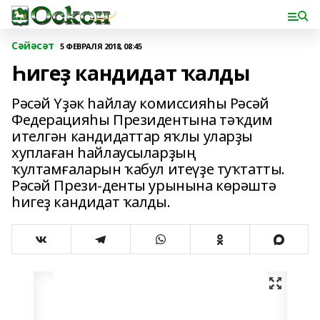
Сәйәсәт
5 ФЕВРАЛЯ 2018, 08:45
Һигеҙ кандидат ҡалды
Рәсәй Үҙәк һайлау комиссияһы Рәсәй
Федерацияһы Президентына тәҡдим
ителгән кандидаттар яҡлы уларҙы
хуплаған һайлаусыларҙың
ҡултамғаларын ҡабул итеүҙе туҡтатты.
Рәсәй Прези-денты урынына көрәштә
һигеҙ кандидат ҡалды.