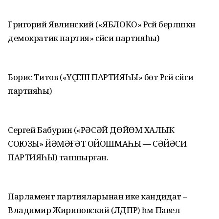
Григорий Явлинский («ЯБЛОКО» Рәсәй берләшкән
демократик партия» сәйәси партияһы)
Борис Титов («ҮҪЕШ ПАРТИЯҺЫ» бөтә Рәсәй сәйәси
партияһы)
Сергей Бабурин («РӘСӘЙ ДӨЙӨМ ХАЛЫҠ
СОЮЗЫ» ЙӘМӘҒӘТ ОЙОШМАҺЫ — СӘЙӘСИ
ПАРТИЯҺЫ) тапшырған.
Парламент партияларынан ике кандидат –
Владимир Жириновский (ЛДПР) һәм Павел