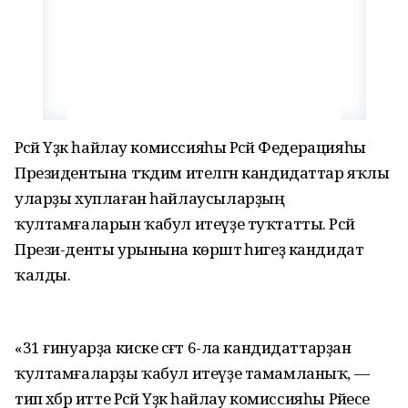
Рәсәй Үҙәк һайлау комиссияһы Рәсәй Федерацияһы
Президентына тәҡдим ителгән кандидаттар яҡлы
уларҙы хуплаған һайлаусыларҙың
ҡултамғаларын ҡабул итеүҙе туҡтатты. Рәсәй
Прези-денты урынына көрәштә һигеҙ кандидат
ҡалды.
«31 ғинуарҙа киске сәғәт 6-ла кандидаттарҙан
ҡултамғаларҙы ҡабул итеүҙе тамамланыҡ, —
тип хәбәр итте Рәсәй Үҙәк һайлау комиссияһы Рәйесе