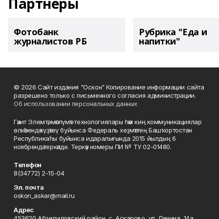
Партнеры
Фотобанк
Рубрика "Еда и
журналистов РБ
напитки"
© 2026 Сайт издания "Оскон" Копирование информации сайта
разрешено только с письменного согласия администрации.
Об использовании персональных данных
Гәзит Элемтә, мәғлүмәт технологиялары һәм киң коммуникациялар
өлкәһендә күҙәтеү буйынса Федераль хеҙмәттең Башҡортостан
Республикаһы буйынса идаралығында 2015 йылдың 6
ноябрендә теркәлде. Теркәү номеры ПИ № ТУ 02-01480.
Телефон
8(34772) 2-15-04
Эл. почта
oskon_askar@mail.ru
Адрес
453620 Абзелиловский район, с. Аскарово, ул. Ленина, 14а