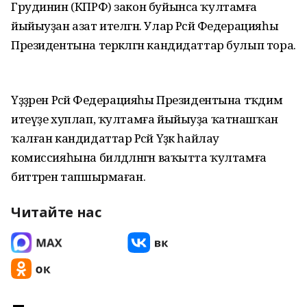
Грудинин (КПРФ) закон буйынса ҡултамға
йыйыуҙан азат ителгән. Улар Рәсәй Федерацияһы
Президентына теркәлгән кандидаттар булып тора.
Үҙҙәрен Рәсәй Федерацияһы Президентына тәҡдим
итеүҙе хуплап, ҡултамға йыйыуҙа ҡатнашҡан
ҡалған кандидаттар Рәсәй Үҙәк һайлау
комиссияһына билдәләнгән ваҡытта ҡултамға
биттәрен тапшырмаған.
Читайте нас