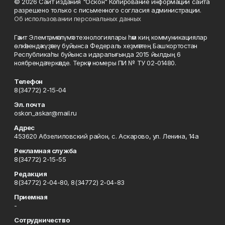
© 2026 Сайт издания "Оскон" Копирование информации сайта
разрешено только с письменного согласия администрации.
Об использовании персональных данных
Гәзит Элемтә, мәғлүмәт технологиялары һәм киң коммуникациялар
өлкәһендә күҙәтеү буйынса Федераль хеҙмәттең Башҡортостан
Республикаһы буйынса идаралығында 2015 йылдың 6
ноябрендә теркәлде. Теркәү номеры ПИ № ТУ 02-01480.
Телефон
8(34772) 2-15-04
Эл. почта
oskon_askar@mail.ru
Адрес
453620 Абзелиловский район, с. Аскарово, ул. Ленина, 14а
Рекламная служба
8(34772) 2-15-55
Редакция
8(34772) 2-04-80, 8(34772) 2-04-83
Приемная
-
Сотрудничество