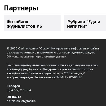
Партнеры
Фотобанк
Рубрика "Еда и
журналистов РБ
напитки"
© 2026 Сайт издания "Оскон" Копирование информации сайта
разрешено только с письменного согласия администрации.
Об использовании персональных данных
Гәзит Элемтә, мәғлүмәт технологиялары һәм киң коммуникациялар
өлкәһендә күҙәтеү буйынса Федераль хеҙмәттең Башҡортостан
Республикаһы буйынса идаралығында 2015 йылдың 6
ноябрендә теркәлде. Теркәү номеры ПИ № ТУ 02-01480.
Телефон
8(34772) 2-15-04
Эл. почта
oskon_askar@mail.ru