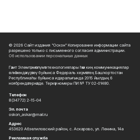
© 2026 Сайт издания "Оскон" Копирование информации сайта
разрешено только с письменного согласия администрации.
Об использовании персональных данных
Гәзит Элемтә, мәғлүмәт технологиялары һәм киң коммуникациялар
өлкәһендә күҙәтеү буйынса Федераль хеҙмәттең Башҡортостан
Республикаһы буйынса идаралығында 2015 йылдың 6
ноябрендә теркәлде. Теркәү номеры ПИ № ТУ 02-01480.
Телефон
8(34772) 2-15-04
Эл. почта
oskon_askar@mail.ru
Адрес
453620 Абзелиловский район, с. Аскарово, ул. Ленина, 14а
Рекламная служба