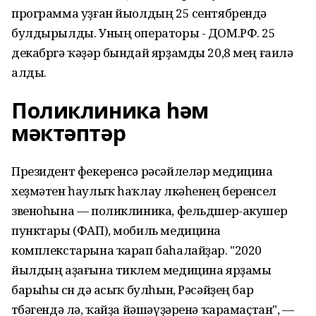
программа уҙған йыолдың 25 сентябрендә
булдырылды. Уның операторы - ДОМ.РФ. 25
декабргә ҡәҙәр бындай ярҙамды 20,8 мең ғаилә
алды.
Поликлиника һәм
мәктәптәр
Президент фекеренсә рәсәйлеләр медицина
хеҙмәтен һаулыҡ һаҡлау өлкәһенең беренсел
звеноһына — поликлиника, фельдшер-акушер
пунктары (ФАП), мобиль медицина
комплекстарына ҡарап баһалайҙар. "2020
йылдың аҙағына тиклем медицина ярҙамы
барыһы өсөн дә асыҡ булһын, Рәсәйҙең бар
төбәгендә лә, ҡайҙа йәшәүҙәренә ҡарамаҫтан", —