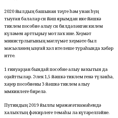
2020 йылдың башынан тәүге һәм унан һуң
тыуған балалар өсөн йәш ярымдан ике йәшкә
тиклем пособие алыу өсөн билдәләнгән килем
күләмен арттырыу мотлаҡ ине. Хеҙмәт
министрлығының мәғлүмәт хеҙмәте был
мәсьәләнең ыңғай хәл ителеше тураһында хәбәр
итте.
1 ғинуарҙан бындай пособие алыу ваҡытын да
оҙайттылар. Элек 1,5 йәшкә тиклем генә түләнһә,
хәҙер пособиены 3 йәшкә тиклем алыу
мөмкинлеге бирелә.
Путиндың 2019 йылғы мөрәжәғәтнамәһендә
халыҡтың фәҡирлеге темаһы ла күтәрелгәйне.