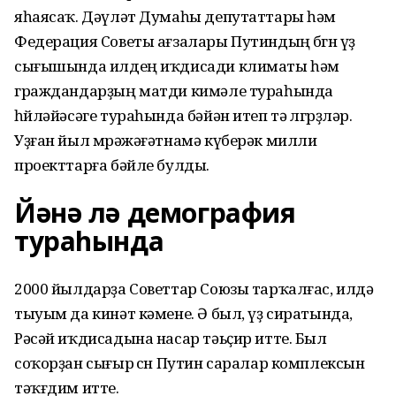
яһаясаҡ. Дәүләт Думаһы депутаттары һәм
Федерация Советы ағзалары Путиндың бөгөн үҙ
сығышында илдең иҡдисади климаты һәм
граждандарҙың матди кимәле тураһында
һөйләйәсәге тураһында бәйән итеп тә өлгөрҙөләр.
Уҙған йыл мөрәжәғәтнамә күберәк милли
проекттарға бәйле булды.
Йәнә лә демография
тураһында
2000 йылдарҙа Советтар Союзы тарҡалғас, илдә
тыуым да кинәт кәмене. Ә был, үҙ сиратында,
Рәсәй иҡдисадына насар тәьҫир итте. Был
соҡорҙан сығыр өсөн Путин саралар комплексын
тәҡғдим итте.