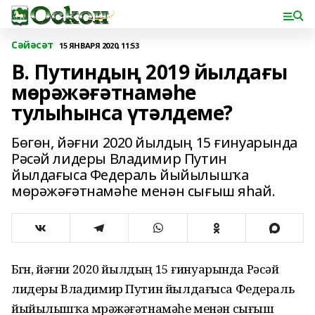
Сәйәсәт
15 ЯНВАРЯ 2020, 11:53
В. Путиндың 2019 йылдағы
мөрәжәғәтнамәһе
тулыһынса үтәлдеме?
Бөгөн, йәғни 2020 йылдың 15 ғинуарында
Рәсәй лидеры Владимир Путин
йылдағыса Федераль йыйылышҡа
мөрәжәғәтнамәһе менән сығыш яһай.
Бөгөн, йәғни 2020 йылдың 15 ғинуарында Рәсәй
лидеры Владимир Путин йылдағыса Федераль
йыйылышҡа мөрәжәғәтнамәһе менән сығыш