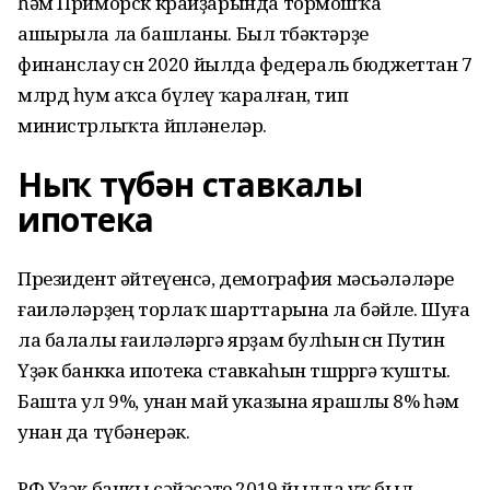
һәм Приморск крайҙарында тормошҡа
ашырыла ла башланы. Был төбәктәрҙе
финанслау өсөн 2020 йылда федераль бюджеттан 7
млрд һум аҡса бүлеү ҡаралған, тип
министрлыҡта йөпләнеләр.
Ныҡ түбән ставкалы
ипотека
Президент әйтеүенсә, демография мәсьәләләре
ғаиләләрҙең торлаҡ шарттарына ла бәйле. Шуға
ла балалы ғаиләләргә ярҙам булһын өсөн Путин
Үҙәк банкка ипотека ставкаһын төшөрөргә ҡушты.
Башта ул 9%, унан май указына ярашлы 8% һәм
унан да түбәнерәк.
РФ Үҙәк банкы сәйәсәте 2019 йылда уҡ был