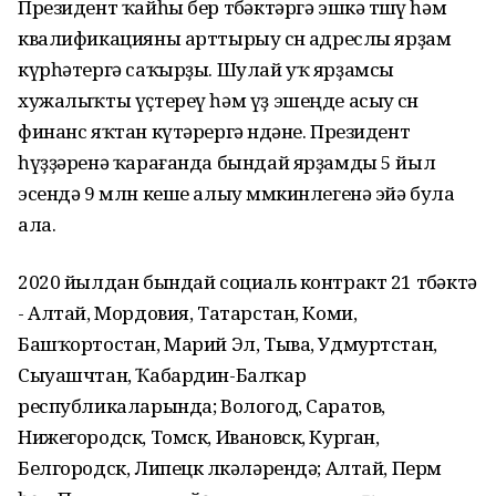
Президент ҡайһы бер төбәктәргә эшкә төшөү һәм
квалификацияны арттырыу өсөн адреслы ярҙам
күрһәтергә саҡырҙы. Шулай уҡ ярҙамсы
хужалыҡты үҫтереү һәм үҙ эшеңде асыу өсөн
финанс яҡтан күтәрергә өндәне. Президент
һүҙҙәренә ҡарағанда бындай ярҙамды 5 йыл
эсендә 9 млн кеше алыу мөмкинлегенә эйә була
ала.
2020 йылдан бындай социаль контракт 21 төбәктә
- Алтай, Мордовия, Татарстан, Коми,
Башҡортостан, Марий Эл, Тыва, Удмуртстан,
Сыуашчтан, Ҡабардин-Балҡар
республикаларында; Вологод, Саратов,
Нижегородск, Томск, Ивановск, Курган,
Белгородск, Липецк өлкәләрендә; Алтай, Перм