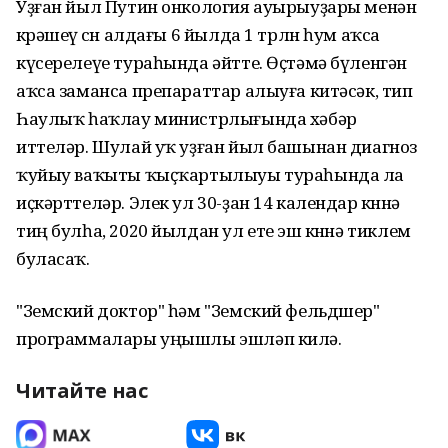
Уҙған йыл Путин онкология ауырыуҙары менән
көрәшеү өсөн алдағы 6 йылда 1 трлн һум аҡса
күсерелеүе тураһында әйтте. Өҫтәмә бүленгән
аҡса заманса препараттар алыуға китәсәк, тип
Һаулыҡ һаҡлау министрлығында хәбәр
иттеләр. Шулай уҡ уҙған йыл башынан диагноз
ҡуйыу ваҡыты ҡыҫҡартылыуы тураһында ла
иҫкәрттеләр. Элек ул 30-ҙан 14 календар көнөнә
тиң булһа, 2020 йылдан ул ете эш көнөнә тиклем
буласаҡ.
"Земский доктор" һәм "Земский фельдшер"
программалары уңышлы эшләп килә.
Читайте нас