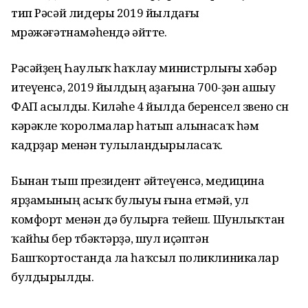
тип Рәсәй лидеры 2019 йылдағы
мөрәжәғәтнамәһендә әйтте.
Рәсәйҙең Һаулыҡ һаҡлау министрлығы хәбәр
итеүенсә, 2019 йылдың аҙағына 700-ҙән ашыу
ФАП асылды. Киләһе 4 йылда беренсел звено өсөн
кәрәкле ҡоролмалар һатып алынасаҡ һәм
кадрҙар менән тулыландырыласаҡ.
Бынан тыш президент әйтеүенсә, медицина
ярҙамының асыҡ булыуы ғына етмәй, ул
комфорт менән дә булырға тейеш. Шунлыҡтан
ҡайһы бер төбәктәрҙә, шул иҫәптән
Башҡортостанда ла һаҡсыл поликлиникалар
булдырылды.