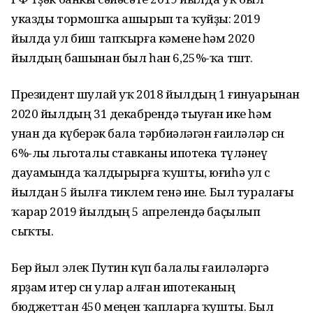
указды тормошҡа ашырып та ҡуйҙы: 2019
йылда ул биш тапҡырға кәмене һәм 2020
йылдың башынан был һан 6,25%-ҡа төштө.
Президент шулай уҡ 2018 йылдың 1 ғинуарынан
2020 йылдың 31 декабрендә тыуған ике һәм
унан да күберәк бала тәрбиәләгән ғаиләләр өсөн
6%-лы льготалы ставканы ипотека түләнеү
дауамында ҡалдырырға ҡушты, юғиһә ул өс
йылдан 5 йылға тиклем генә ине. Был туралағы
ҡарар 2019 йылдың 5 апрелендә баҫылып
сыҡты.
Бер йыл элек Путин күп балалы ғаиләләргә
ярҙам итер өсөн улар алған ипотеканың
бюджеттан 450 меңен ҡапларға ҡушты. Был