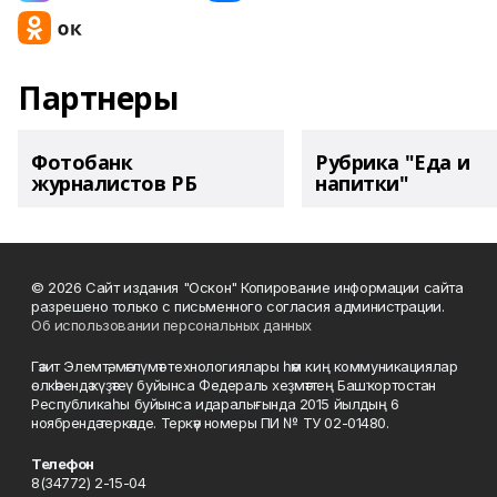
Партнеры
Фотобанк
Рубрика "Еда и
журналистов РБ
напитки"
© 2026 Сайт издания "Оскон" Копирование информации сайта
разрешено только с письменного согласия администрации.
Об использовании персональных данных
Гәзит Элемтә, мәғлүмәт технологиялары һәм киң коммуникациялар
өлкәһендә күҙәтеү буйынса Федераль хеҙмәттең Башҡортостан
Республикаһы буйынса идаралығында 2015 йылдың 6
ноябрендә теркәлде. Теркәү номеры ПИ № ТУ 02-01480.
Телефон
8(34772) 2-15-04