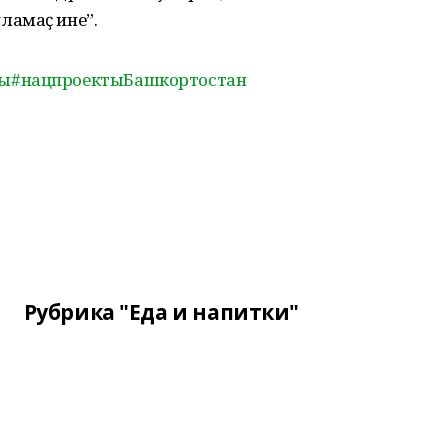
ламаҫ ине”.
ты
#нацпроектыБашкортостан
Рубрика "Еда и напитки"