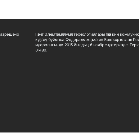
разрешено
Гәзит Элемтә, мәғлүмәт технологиялары һәм киң коммуник
күҙәтеү буйынса Федераль хеҙмәттең Башҡортостан Р
идаралығында 2015 йылдың 6 ноябрендә теркәлде. Тер
01480.