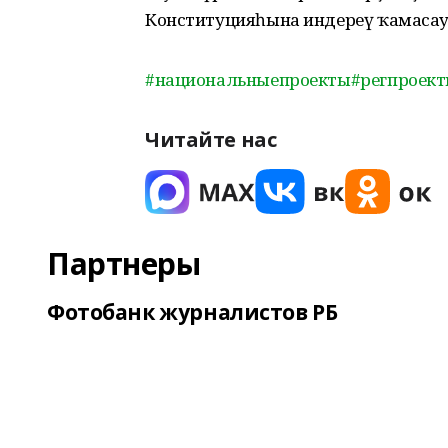
Конституцияһына индереү ҡамасау
#национальныепроекты
#регпроек
Читайте нас
Партнеры
Фотобанк журналистов РБ