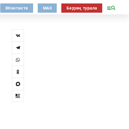
ВКонтакте
MAX
Беҙҙең турала