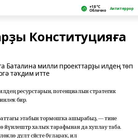
+18 °С
Антитеррор
Облачно
рҙы Конституцияға
а Баталина милли проекттарҙы илдең төп
ргә тәҡдим итте
р илдең ресурстарын, потенциалын стратегик
нлек бирә.
ираттағы этабын тормошҡа ашырабыҙ, — тине
лө йүнәлештәр халыҡ тарафынан да хуплау таба.
лө дәүләт сәйәсәте булараҡ, ил