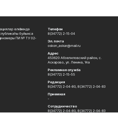
ациялар өлкәһендә
Телефон
еспубликаһы буйынса
8(34772) 2-15-04
кәү номеры ПИ № ТУ 02-
Эл. почта
oskon_askar@mail.ru
Адрес
453620 Абзелиловский район, с.
Аскарово, ул. Ленина, 14а
Рекламная служба
8(34772) 2-15-55
Редакция
8(34772) 2-04-80, 8(34772) 2-04-83
Приемная
-
Сотрудничество
8(34772) 2-04-80, 8(34772) 2-04-83