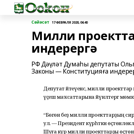
Сәйәсәт
17 ФЕВРАЛЯ 2020, 06:40
Милли проектта
индерергә
РФ Дәүләт Думаһы депутаты Ольг
Законы — Конституцияға индере
Депутат әйтеүенсә, милли проектта
үҫеш маҡсаттарына йүнәлтергә мөмки
“Бөгөн беҙ милли проекттарҙың с
ул. — Президент күрһәткән өҫтөнлөк
Шуға күрә милли проекттарҙы өҫтөнлөк