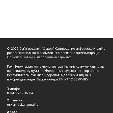
© 2026 Сайт издания "Оскон" Копирование информации сайта
разрешено только с письменного согласия администрации.
Об использовании персональных данных
Гәзит Элемтә, мәғлүмәт технологиялары һәм киң коммуникациялар
өлкәһендә күҙәтеү буйынса Федераль хеҙмәттең Башҡортостан
Республикаһы буйынса идаралығында 2015 йылдың 6
ноябрендә теркәлде. Теркәү номеры ПИ № ТУ 02-01480.
Телефон
8(34772) 2-15-04
Эл. почта
oskon_askar@mail.ru
Адрес