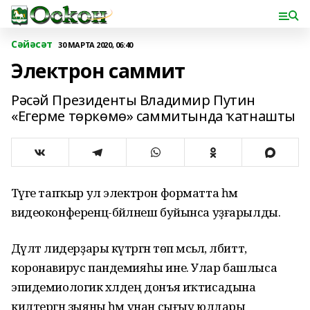
Сәйәсәт
30 МАРТА 2020, 06:40
Электрон саммит
Рәсәй Президенты Владимир Путин
«Егерме төркөмө» саммитында ҡатнашты
Тәүге тапҡыр ул электрон форматта һәм
видеоконференц-бәйләнеш буйынса уҙғарылды.
Дәүләт лидерҙары күтәргән төп мәсьәлә, әлбиттә,
коронавирус пандемияһы ине. Улар башлыса
эпидемиологик хәлдең донъя иҡтисадына
килтергән зыяны һәм унан сығыу юлдары