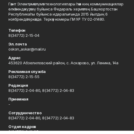
Гәзит Элемтә, мәғлүмәт технологиялары һәм киң коммуникациялар
өлкәһендә күҙәтеү буйынса Федераль хеҙмәттең Башҡортостан
Республикаһы буйынса идаралығында 2015 йылдың 6
ноябрендә теркәлде. Теркәү номеры ПИ № ТУ 02-01480.
Телефон
8(34772) 2-15-04
Эл. почта
oskon_askar@mail.ru
Адрес
453620 Абзелиловский район, с. Аскарово, ул. Ленина, 14а
Рекламная служба
8(34772) 2-15-55
Редакция
8(34772) 2-04-80, 8(34772) 2-04-83
Приемная
-
Сотрудничество
8(34772) 2-04-80, 8(34772) 2-04-83
Отдел кадров
8(34772) 2-11-85