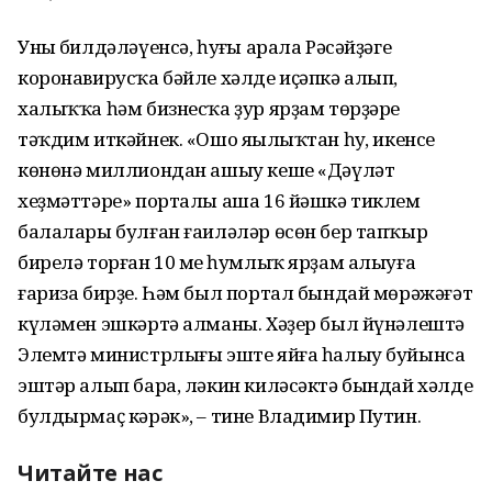
Уның билдәләүенсә, һуңғы арала Рәсәйҙәге
коронавирусҡа бәйле хәлде иҫәпкә алып,
халыҡҡа һәм бизнесҡа ҙур ярҙам төрҙәре
тәҡдим иткәйнек. «Ошо яңылыҡтан һуң, икенсе
көнөнә миллиондан ашыу кеше «Дәүләт
хеҙмәттәре» порталы аша 16 йәшкә тиклем
балалары булған ғаиләләр өсөн бер тапҡыр
бирелә торған 10 мең һумлыҡ ярҙам алыуға
ғариза бирҙе. Һәм был портал бындай мөрәжәғәт
күләмен эшкәртә алманы. Хәҙер был йүнәлештә
Элемтә министрлығы эште яйға һалыу буйынса
эштәр алып бара, ләкин киләсәктә бындай хәлде
булдырмаҫ кәрәк», – тине Владимир Путин.
Читайте нас