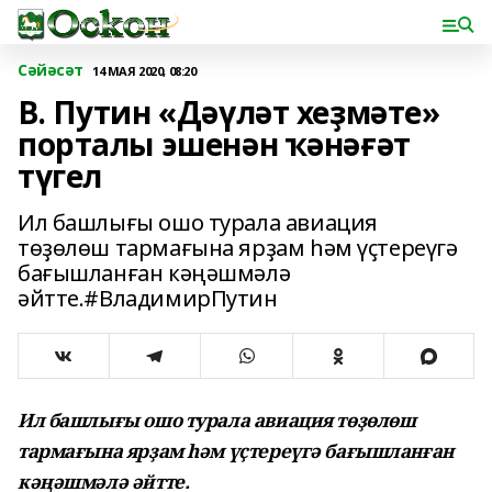
Сәйәсәт
14 МАЯ 2020, 08:20
В. Путин «Дәүләт хеҙмәте»
порталы эшенән ҡәнәғәт
түгел
Ил башлығы ошо турала авиация
төҙөлөш тармағына ярҙам һәм үҫтереүгә
бағышланған кәңәшмәлә
әйтте.#ВладимирПутин
Ил башлығы ошо турала авиация төҙөлөш
тармағына ярҙам һәм үҫтереүгә бағышланған
кәңәшмәлә әйтте.