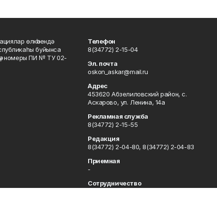
ациялар өлкәһендә
Телефон
еспубликаһы буйынса
8(34772) 2-15-04
кәү номеры ПИ № ТУ 02-
Эл. почта
oskon_askar@mail.ru
Адрес
453620 Абзелиловский район, с.
Аскарово, ул. Ленина, 14а
Рекламная служба
8(34772) 2-15-55
Редакция
8(34772) 2-04-80, 8(34772) 2-04-83
Приемная
-
Сотрудничество
8(34772) 2-04-80, 8(34772) 2-04-83
Отдел кадров
8(34772) 2-11-85