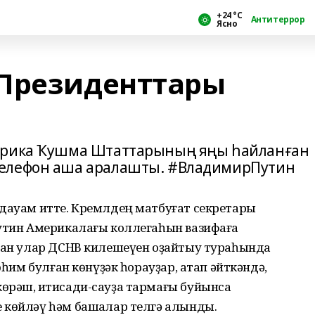
+24 °С
Антитеррор
Ясно
 Президенттары
мерика Ҡушма Штаттарының яңы һайланған
телефон аша аралашты. #ВладимирПутин
 дауам итте. Кремлдең матбуғат секретары
Путин Америкалағы коллегаһын вазифаға
абан улар ДСНВ килешеүен оҙайтыу тураһында
өһим булған көнүҙәк һорауҙар, атап әйткәндә,
өрәш, иҡтисади-сауҙа тармағы буйынса
 көйләү һәм башҡалар телгә алынды.