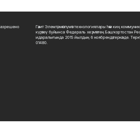
разрешено
Гәзит Элемтә, мәғлүмәт технологиялары һәм киң коммуник
күҙәтеү буйынса Федераль хеҙмәттең Башҡортостан Р
идаралығында 2015 йылдың 6 ноябрендә теркәлде. Тер
01480.