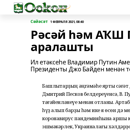
Сәйәсәт
1 ФЕВРАЛЯ 2021, 08:40
Рәсәй һәм АҠШ
аралашты
Ил етәксеһе Владимир Путин А
Президенты Джо Байден менән 
Башлыҡтарҙың әңгәмәһе ярты сәғәт
Дмитрий Песков белдереүенсә, В. 
тәғәйенләнеүе менән ҡотланы. Арт
һүҙ алып барҙы һәм ике яҡ өсөн дә м
коронавирус пандемияһына ҡаршы к
эшмәкәрлек, Украиналағы хәлдәрҙе