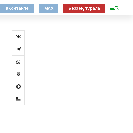
ВКонтакте
MAX
Беҙҙең турала