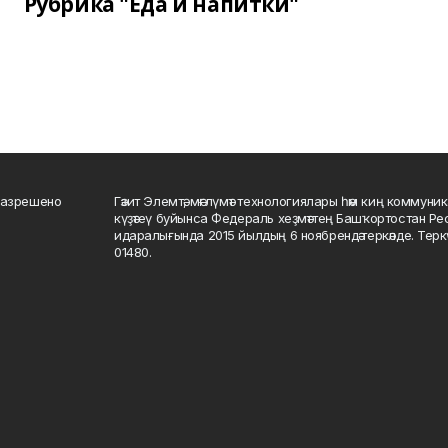
Рубрика "Еда и напитки"
разрешено
Гәзит Элемтә, мәғлүмәт технологиялары һәм киң коммуник
күҙәтеү буйынса Федераль хеҙмәттең Башҡортостан Р
идаралығында 2015 йылдың 6 ноябрендә теркәлде. Тер
01480.