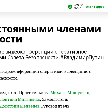
+22 °С
Антитеррор
Ясно
остоянными членами
ности
име видеоконференции оперативное
ми Совета Безопасности.#ВладимирПутин
е видеоконференции оперативное совещание с
асности.
дседатель Правительства
Михаил Мишустин
,
лентина Матвиенко
, Заместитель
Дмитрий Медведев
, Руководитель