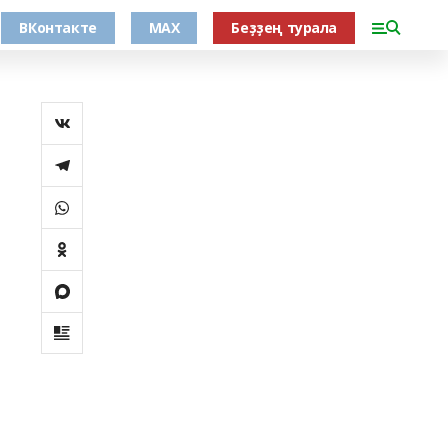
ВКонтакте
MAX
Беҙҙең турала