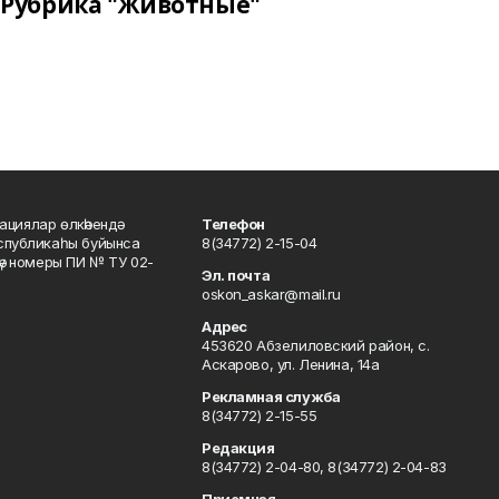
Рубрика "Животные"
ациялар өлкәһендә
Телефон
еспубликаһы буйынса
8(34772) 2-15-04
кәү номеры ПИ № ТУ 02-
Эл. почта
oskon_askar@mail.ru
Адрес
453620 Абзелиловский район, с.
Аскарово, ул. Ленина, 14а
Рекламная служба
8(34772) 2-15-55
Редакция
8(34772) 2-04-80, 8(34772) 2-04-83
Приемная