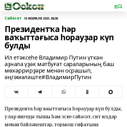
Сәйәсәт
15 ФЕВРАЛЯ 2021, 06:30
Президентҡа һәр
ваҡыттағыса һорауҙар күп
булды
Ил етәксеһе Владимир Путин үткән
аҙнала үҙәк матбуғат сараларының баш
мөхәррирҙәре менән осрашып,
әңгәмәләште#ВладимирПутин
Президентҡа һәр ваҡыттағыса һорауҙар күп булды,
улар нигеҙҙә тышҡы һәм эске сәйәсәт, сит илдәр
менән бәйләнештәр, тормош сифатына