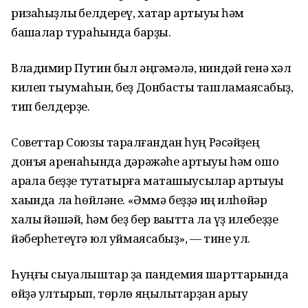
ризаһыҙлыҡ белдереү, хаҡтар артыуы һәм
башҡалар тураһында барҙы.
Владимир Путин был әңгәмәлә, ниндәй генә хәл
килеп тыумаһын, беҙ Донбасты ташламаясаҡбыҙ,
тип белдерҙе.
Советтар Союзы тарҡалғандан һуң Рәсәйҙең
донъя аренаһында дәрәжәһе артыуы һәм ошо
арҡала беҙҙе туҡтатырға маташыусылар артыуы
хаҡында ла һөйләне. «Әммә беҙҙә иң илһөйәр
халыҡ йәшәй, һәм беҙ бер ваҡытта ла үҙ илебеҙҙе
йәберһетеүгә юл ҡуймаясаҡбыҙ», — тине ул.
Һуңғы сыуалыштар ҙа пандемия шарттарында
өйҙә ултырып, төрлө яңылыҡтарҙан арыу