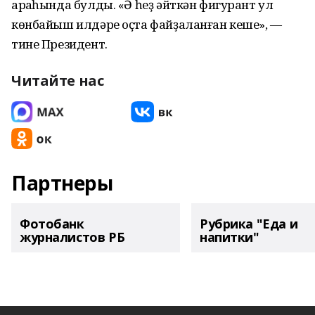
арҡаһында булды. «Ә һеҙ әйткән фигурант ул
көнбайыш илдәре оҫта файҙаланған кеше», —
тине Президент.
Читайте нас
Партнеры
Фотобанк
Рубрика "Еда и
журналистов РБ
напитки"