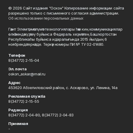
© 2026 Сайт издания "Оскон" Копирование информации сайта
разрешено только с письменного согласия администрации.
Об использовании персональных данных
Гәзит Элемтә, мәғлүмәт технологиялары һәм киң коммуникациялар
өлкәһендә күҙәтеү буйынса Федераль хеҙмәттең Башҡортостан
Республикаһы буйынса идаралығында 2015 йылдың 6
ноябрендә теркәлде. Теркәү номеры ПИ № ТУ 02-01480.
Телефон
8(34772) 2-15-04
Эл. почта
oskon_askar@mail.ru
Адрес
453620 Абзелиловский район, с. Аскарово, ул. Ленина, 14а
Рекламная служба
8(34772) 2-15-55
Редакция
8(34772) 2-04-80, 8(34772) 2-04-83
Приемная
-