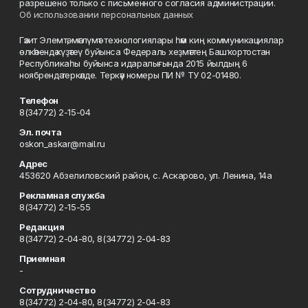
разрешено только с письменного согласия администрации.
Об использовании персональных данных
Гәзит Элемтә, мәғлүмәт технологиялары һәм киң коммуникациялар
өлкәһендә күҙәтеү буйынса Федераль хеҙмәттең Башҡортостан
Республикаһы буйынса идаралығында 2015 йылдың 6
ноябрендә теркәлде. Теркәү номеры ПИ № ТУ 02-01480.
Телефон
8(34772) 2-15-04
Эл. почта
oskon_askar@mail.ru
Адрес
453620 Абзелиловский район, с. Аскарово, ул. Ленина, 14а
Рекламная служба
8(34772) 2-15-55
Редакция
8(34772) 2-04-80, 8(34772) 2-04-83
Приемная
-
Сотрудничество
8(34772) 2-04-80, 8(34772) 2-04-83