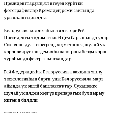
Президенттарҙың ял итеүен күрһәткән
фотографиялар Кремлдең рәсми сайтында
урынлаштырылды.
Белоруссия коллегаһына ял итергә Рәсәй
Президенты тәҡдим иткән. Ә әңгәмә барышында улар
Союздаш дәүләт сиктәрендә хеҙмәттәшлек, шулай уҡ
коронавирус пандемияһына ҡаршы берҙәм көрәш
тураһында фекер алышҡандар.
Рәсәй Федерацияһы Белоруссияға вакцина эшләү
технологияһын биргән, уны Белоруссияла март
айында уҡ эшләй башлаясаҡтар. Лукашенко
шулай уҡ илдең көҙгә үҙ препаратын булдырыу
ниәтен дә билдәләй.