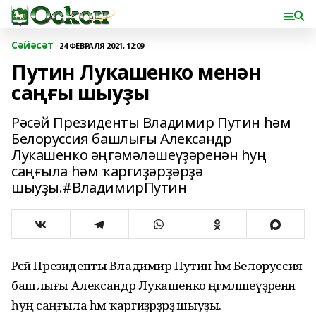
Сәйәсәт
24 ФЕВРАЛЯ 2021, 12:09
Путин Лукашенко менән
саңғы шыуҙы
Рәсәй Президенты Владимир Путин һәм
Белоруссия башлығы Александр
Лукашенко әңгәмәләшеүҙәренән һуң
саңғыла һәм ҡаргиҙәрҙәрҙә
шыуҙы.#ВладимирПутин
Рәсәй Президенты Владимир Путин һәм Белоруссия
башлығы Александр Лукашенко әңгәмәләшеүҙәренән
һуң саңғыла һәм ҡаргиҙәрҙәрҙә шыуҙы.