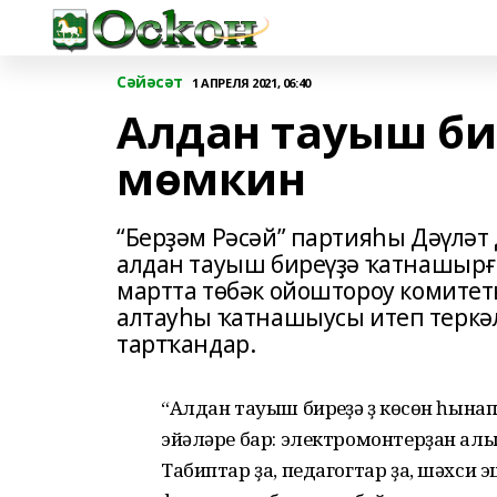
Сәйәсәт
1 АПРЕЛЯ 2021, 06:40
Алдан тауыш би
мөмкин
“Берҙәм Рәсәй” партияһы Дәүләт
алдан тауыш биреүҙә ҡатнашырға
мартта төбәк ойоштороу комите
алтауһы ҡатнашыусы итеп теркәл
тартҡандар.
“Алдан тауыш биреүҙә үҙ көсөн һын
эйәләре бар: электромонтерҙан ал
Табиптар ҙа, педагогтар ҙа, шәхси 