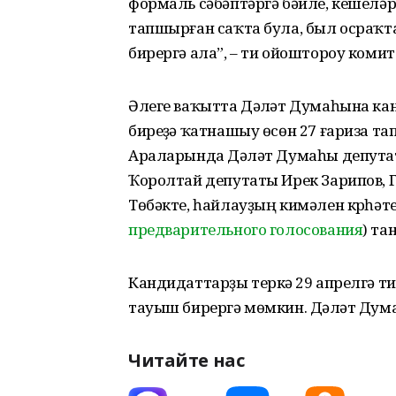
формаль сәбәптәргә бәйле, кешелә
тапшырған саҡта була, был осраҡт
бирергә ала”, – ти ойоштороу коми
Әлеге ваҡытта Дәүләт Думаһына к
биреүҙә ҡатнашыу өсөн 27 ғариза т
Араларында Дәүләт Думаһы депута
Ҡоролтай депутаты Ирек Зарипов, Г
Төбәкте, һайлауҙың кимәлен күрһәте
предварительного голосования
) т
Кандидаттарҙы теркәү 29 апрелгә ти
тауыш бирергә мөмкин. Дәүләт Дума
Читайте нас