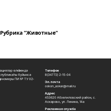
Рубрика "Животные"
ациялар өлкәһендә
Телефон
еспубликаһы буйынса
8(34772) 2-15-04
кәү номеры ПИ № ТУ 02-
Эл. почта
oskon_askar@mail.ru
Адрес
453620 Абзелиловский район, с.
Аскарово, ул. Ленина, 14а
Рекламная служба