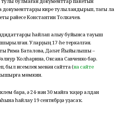
р тулы булмаған документтар пакетын
а документтарҙы кире тулыландырып, тағы ла
теты рәйесе Константин Толкачев.
андидаттарҙы һайлап алыу буйынса тауыш
апшырылған. Уларҙың 17-һе теркәлгән.
ты Рима Баталова, Дәүләт Йыйылышы –
өлнур Ҡолһарина, Оксана Савченко бар.
п, был исемлек менән сайтта (
на сайте
анышырға мөмкин.
клем бара, ә 24-нән 30 майға ҡәҙәр алдан
һына һайлау 19 сентябрҙә уҙасаҡ.