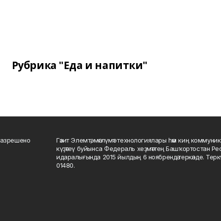
Рубрика "Еда и напитки"
разрешено
Гәзит Элемтә, мәғлүмәт технологиялары һәм киң коммуник
күҙәтеү буйынса Федераль хеҙмәттең Башҡортостан Р
идаралығында 2015 йылдың 6 ноябрендә теркәлде. Тер
01480.