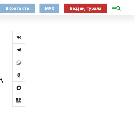
ВКонтакте
MAX
Беҙҙең турала
ң