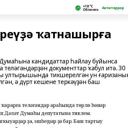
+18 °С
Антитеррор
Облачно
реүҙә ҡатнашырға
 Думаһына кандидаттар һайлау буйынса
 теләгәндәрҙән документтар ҡабул итә. 30
ты ултырышында тикшерелгән ун ғаризаны
гән, ә дүрт кешене теркәүҙән баш
ап ҡарарға теләгәндәр араһында төрлө һөнәр
ып Дәүләт Думаһы депутатына тиклем.
эшҡыуарҙар ҙа, эшһеҙҙәр ҙә бар. Баш тартыу