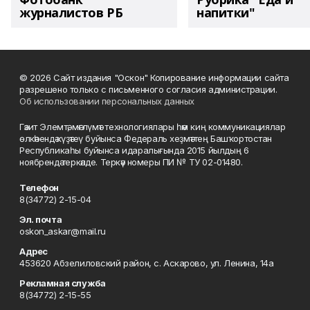
журналистов РБ
напитки"
© 2026 Сайт издания "Оскон" Копирование информации сайта
разрешено только с письменного согласия администрации.
Об использовании персональных данных
Гәзит Элемтә, мәғлүмәт технологиялары һәм киң коммуникациялар
өлкәһендә күҙәтеү буйынса Федераль хеҙмәттең Башҡортостан
Республикаһы буйынса идаралығында 2015 йылдың 6
ноябрендә теркәлде. Теркәү номеры ПИ № ТУ 02-01480.
Телефон
8(34772) 2-15-04
Эл. почта
oskon_askar@mail.ru
Адрес
453620 Абзелиловский район, с. Аскарово, ул. Ленина, 14а
Рекламная служба
8(34772) 2-15-55