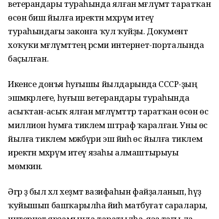
ветерандары тураһында ялған мәғлүмәт таратҡан
өсөн биш йылға иректән мәхрүм итеү
тураһындағы законға ҡул ҡуйҙы. Документ
хоҡуҡи мәғлүмәттең рәсми интернет-порталында
баҫылған.
Икенсе донъя һуғышы йылдарында СССР-ҙың
эшмәкәрлеге, һуғыш ветерандары тураһында
асыҡтан-асыҡ ялған мәғлүмәттәр таратҡан өсөн өс
миллион һумға тиклем штраф ҡаралған. Уны өс
йылға тиклем мәжбүри эш йәиһә өс йылға тиклем
иректән мәхрүм итеү язаһы алмаштырыуы
мөмкин.
Әгәр ҙә был хәл хеҙмәт вазифаһын файҙаланып, һүҙ
ҡуйышып башҡарылһа йәиһә матбуғат саралары,
интернет ярҙамында таратылһа, яза тағы ла