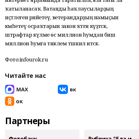
ҡатыланасаҡ. Ватанды һаҡлаусыларҙың
иҫтәлеген рәнйетеү, ветерандарҙың намыҫын
кәмһетеү осраҡтарын закон ҡәтғи күҙәтәсәк,
штрафтар күләме өс миллион һумдан биш
миллион һумға тиклем тәшкил итәсәк.
Фото:infourok.ru
Читайте нас
Партнеры
Фотобанк
Рубрика "Еда и