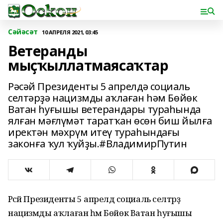
Сәйәсәт
10 АПРЕЛЯ 2021, 03:45
Ветеранды
мыҫҡыллатмаясаҡтар
Рәсәй Президенты 5 апрелдә социаль
селтәрҙә нацизмды аҡлаған һәм Бөйөк
Ватан һуғышы ветерандары тураһында
ялған мәғлүмәт таратҡан өсөн биш йылға
иректән мәхрүм итеү тураһындағы
законға ҡул ҡуйҙы.#ВладимирПутин
Рәсәй Президенты 5 апрелдә социаль селтәрҙә
нацизмды аҡлаған һәм Бөйөк Ватан һуғышы