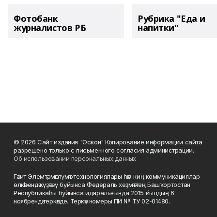
Фотобанк
Рубрика "Еда и
журналистов РБ
напитки"
© 2026 Сайт издания "Оскон" Копирование информации сайта
разрешено только с письменного согласия администрации.
Об использовании персональных данных
Гәзит Элемтә, мәғлүмәт технологиялары һәм киң коммуникациялар
өлкәһендә күҙәтеү буйынса Федераль хеҙмәттең Башҡортостан
Республикаһы буйынса идаралығында 2015 йылдың 6
ноябрендә теркәлде. Теркәү номеры ПИ № ТУ 02-01480.