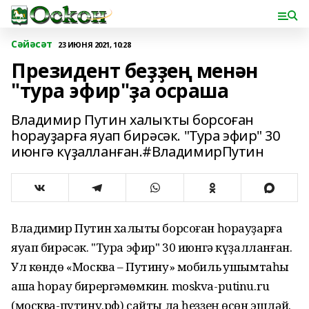
Сәйәсәт
23 ИЮНЯ 2021, 10:28
Президент беҙҙең менән
"тура эфир"ҙа осраша
Владимир Путин халыҡты борсоған
һорауҙарға яуап бирәсәк. "Тура эфир" 30
июнгә күҙалланған.#ВладимирПутин
Владимир Путин халыҡты борсоған һорауҙарға
яуап бирәсәк. "Тура эфир" 30 июнгә күҙалланған.
Ул көндө «Москва – Путину» мобиль ҡушымтаһы
аша һорау бирергәмөмкин. moskva-putinu.ru
(москва-путину.рф) сайты ла һеҙҙең өсөн эшләй.