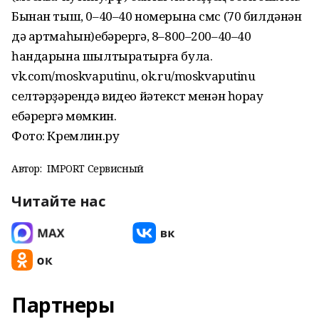
Бынан тыш, 0–40–40 номерына смс (70 билдәнән
дә артмаһын)ебәрергә, 8–800–200–40–40
һандарына шылтыратырға була.
vk.com/moskvaputinu, ok.ru/moskvaputinu
селтәрҙәрендә видео йәтекст менән һорау
ебәрергә мөмкин.
Фото: Кремлин.ру
Автор:
IMPORT Сервисный
Читайте нас
Партнеры