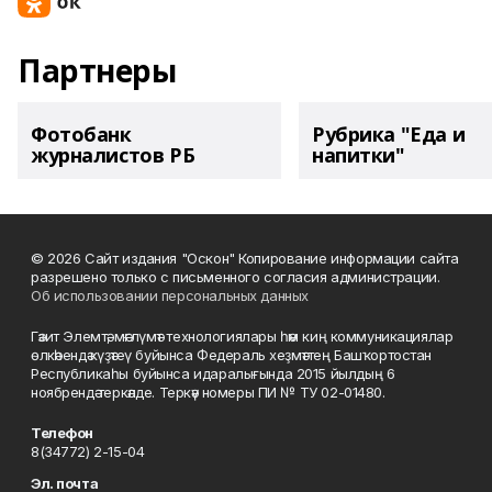
Партнеры
Фотобанк
Рубрика "Еда и
журналистов РБ
напитки"
© 2026 Сайт издания "Оскон" Копирование информации сайта
разрешено только с письменного согласия администрации.
Об использовании персональных данных
Гәзит Элемтә, мәғлүмәт технологиялары һәм киң коммуникациялар
өлкәһендә күҙәтеү буйынса Федераль хеҙмәттең Башҡортостан
Республикаһы буйынса идаралығында 2015 йылдың 6
ноябрендә теркәлде. Теркәү номеры ПИ № ТУ 02-01480.
Телефон
8(34772) 2-15-04
Эл. почта