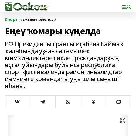
Спорт
2 ОКТЯБРЯ 2019, 10:20
Еңеү ҡомары күңелдә
РФ Президенты гранты иҫәбенә Баймаҡ
ҡалаһында уҙған сәләмәтлек
мөмкинлектәре сикле граждандарҙың
өҫтәл уйындары буйынса республика
спорт фестивалендә район инвалидтар
йәмғиәте командаһы уңышлы сығыш
яһаны.