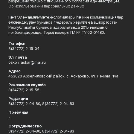
разрешено только с письменного согласия администрации.
Об использовании персональных данных
Гәзит Элемтә, мәғлүмәт технологиялары һәм киң коммуникациялар
өлкәһендә күҙәтеү буйынса Федераль хеҙмәттең Башҡортостан
Республикаһы буйынса идаралығында 2015 йылдың 6
ноябрендә теркәлде. Теркәү номеры ПИ № ТУ 02-01480.
Телефон
8(34772) 2-15-04
Эл. почта
oskon_askar@mail.ru
Адрес
453620 Абзелиловский район, с. Аскарово, ул. Ленина, 14а
Рекламная служба
8(34772) 2-15-55
Редакция
8(34772) 2-04-80, 8(34772) 2-04-83
Приемная
-
Сотрудничество
8(34772) 2-04-80, 8(34772) 2-04-83