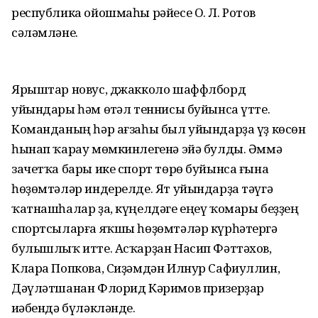
республика ойошмаһы рәйесе О. Л. Ротов
сәләмләне.
Ярыштар новус, джакколо шаффлборд
уйындары һәм өҫтәл теннисы буйынса үтте.
Команданың һәр ағзаһы был уйындарҙа үҙ көсөн
һынап ҡарау мөмкинлегенә эйә булды. Әммә
зачетҡа бары ике спорт төрө буйынса ғына
һөҙөмтәләр индерелде. Ят уйындарҙа тәүгә
ҡатнашһалар ҙа, күңелдәге еңеү ҡомары беҙҙең
спортсыларға яҡшы һөҙөмтәләр күрһәтергә
булышлыҡ итте. Асҡарҙан Насип Фәттәхов,
Клара Попкова, Сиҙәмдән Илнур Сафиуллин,
Дәүләтшанан Флорид Кәримов призерҙар
иҫәбендә бүләкләнде.