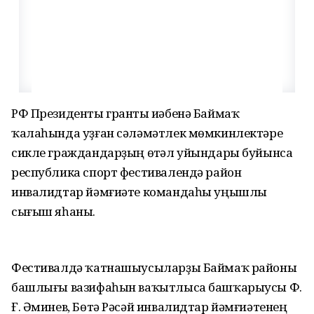
РФ Президенты гранты иҫәбенә Баймаҡ
ҡалаһында уҙған сәләмәтлек мөмкинлектәре
сикле граждандарҙың өҫтәл уйындары буйынса
республика спорт фестивалендә район
инвалидтар йәмғиәте командаһы уңышлы
сығыш яһаны.
Фестивалдә ҡатнашыусыларҙы Баймаҡ районы
башлығы вазифаһын ваҡытлыса башҡарыусы Ф.
Ғ. Әминев, Бөтә Рәсәй инвалидтар йәмғиәтенең