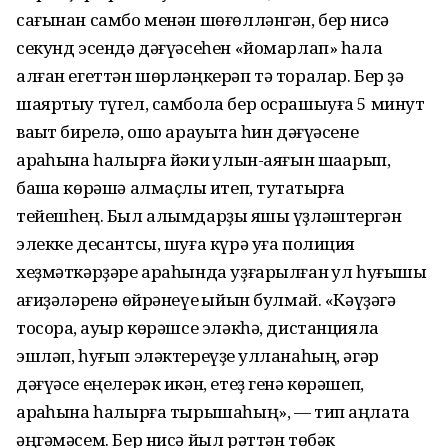
сағынан самбо менән шөғөлләнгән, бер нисә
секунд эсендә дәғүәсеһен «йомарлап» һала
алған егеттән шөрләңкерәп тә торалар. Бер ҙә
шаяртыу түгел, самбола бер осрашыуға 5 минут
ваҡыт бирелә, ошо арауыҡта һин дәғүәсене
арҡаһына һалырға йәки ҡулын-аяғын шаҡарып,
башҡа көрәшә алмаҫлыҡ итеп, туҡтатырға
тейешһең. Был алымдарҙы яҡшы үҙләштергән
элекке десантсы, шуға күрә уға полиция
хеҙмәткәрҙәре араһында уҙғарылған ҡул һуғышы
ҡағиҙәләренә өйрәнеүе ҡыйын булмай. «Кәүҙәгә
тосораҡ, ауыр көрәшсе эләкһә, дистанцияла
эшләп, һуғып эләктереүҙе ҡулланаһың, әгәр
дәғүәсе еңелерәк икән, етеҙ генә көрәшеп,
арҡаһына һалырға тырышаһың», — тип аңлата
әңгәмәсем. Бер нисә йыл рәттән төбәк