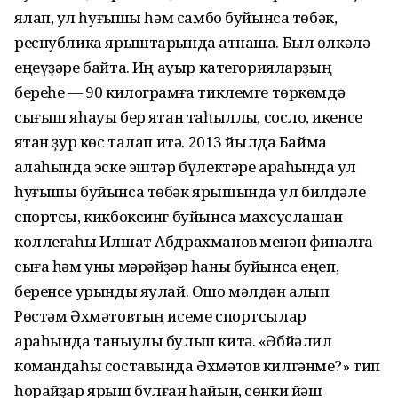
яҡлап, ҡул һуғышы һәм самбо буйынса төбәк,
республика ярыштарында ҡатнаша. Был өлкәлә
еңеүҙәре байтаҡ. Иң ауыр категорияларҙың
береһе — 90 килограмға тиклемге төркөмдә
сығыш яһауы бер яҡтан таһыллыҡ, сослоҡ, икенсе
яҡтан ҙур көс талап итә. 2013 йылда Баймаҡ
ҡалаһында эске эштәр бүлектәре араһында ҡул
һуғышы буйынса төбәк ярышында ул билдәле
спортсы, кикбоксинг буйынса махсуслашҡан
коллегаһы Илшат Абдрахманов менән финалға
сыға һәм уны мәрәйҙәр һаны буйынса еңеп,
беренсе урынды яулай. Ошо мәлдән алып
Рөстәм Әхмәтовтың исеме спортсылар
араһында таныулы булып китә. «Әбйәлил
командаһы составында Әхмәтов килгәнме?» тип
һорайҙар ярыш булған һайын, сөнки йәш