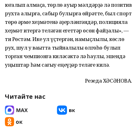
юғалып ҡалмаҫҡа, төрлө ауыр мәлдәрҙә лә позитив
рухта ҡалырға, сабыр булырға өйрәтте, был спорт
төрө әрме хеҙмәтенә әҙерләнгәндәр, полицияла
хеҙмәт итергә теләгән егеттәр өсөн файҙалы», —
ти Рөстәм. Ике ул үҫтергән, намыҫлылыҡ, көслө
рух, шул уҡ ваҡытта тыйнаҡлылыҡ өлгөһө булып
торған чемпионға киләсәктә лә һаулыҡ, эшендә
уңыштар һәм сағыу еңеүҙәр теләге килә.
Резеда ХӘСӘНОВА.
Читайте нас