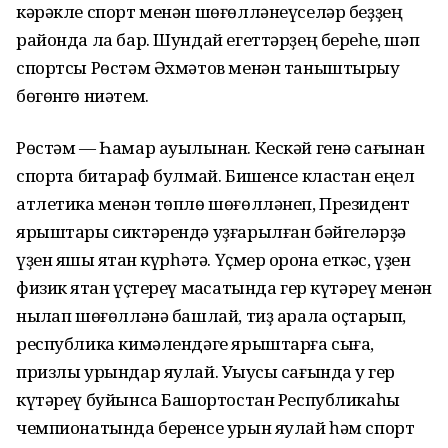
кәрәкле спорт менән шөғөлләнеүселәр беҙҙең
районда ла бар. Шундай егеттәрҙең береһе, шәп
спортсы Рөстәм Әхмәтов менән таныштырыу
бөгөнгө ниәтем.
Рөстәм — Һамар ауылынан. Кескәй генә сағынан
спортҡа битараф булмай. Бишенсе кластан еңел
атлетика менән төплө шөғөлләнеп, Президент
ярыштары сиктәрендә уҙғарылған бәйгеләрҙә
үҙен яҡшы яҡтан күрһәтә. Үҫмер ҡорона еткәс, үҙен
физик яҡтан үҫтереү маҡсатында гер күтәреү менән
ныҡлап шөғөлләнә башлай, тиҙ арала оҫтарып,
республика кимәлендәге ярыштарға сыға,
призлы урындар яулай. Уҡыусы сағында уҡ гер
күтәреү буйынса Башҡортостан Республикаһы
чемпионатында беренсе урын яулай һәм спорт