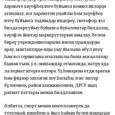
хәрәкәте хәүефһеҙлеге буйынса комиссияларҙа
ҡатнашыу, юл хәрәкәтен уңайлы һәм хәүефһеҙ
итеү буйынса тәҡдимдәр индереү, светофор, юл
билдәләре ҡуйыу буйынса йүнәлештәр билдәләү,
хәүефле йөктәр маршруттарын аныҡлау, белем
биреү учреждениеларына ингән урындарҙы
ҡарау, мәктәптәрҙе яңы уҡыу йылына ҡабул итеү
һәм юл сервисына ҡағылышлы башҡа мәсьәләләр.
Бынан тыш, ул, экипаждар етмәгәндә, патрулдә
лә хеҙмәт итергә өлгөрә. Үҙ һөнәренә етди ҡараған
һәм фиҙаҡәр эшләгән хоҡуҡ һаҡсыһы эске эштәр
бүлегенең, район хакимиәтенең, ДРСУ-ның
рәхмәт хаттары менән билдәләнгән.
Әлбиттә, спорт менән шөғөлләнеүен дә
туҡтатмай, киреһенсә, йыл һайын бүлек намыҫын