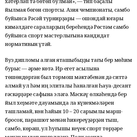
хәтерләп тә бөтөп булмай», — тип баҫалҡы
йылмая бөгөн спортсы. Азия чемпионаты, самбо
буйынса Рәсәй турнирҙары — ошондай юғары
кимәлдәге сараларҙың береһендә Рөстәм самбо
буйынса спорт мастерлығына кандидат
нормативын үтәй.
Вуз дипломы алған яҡташыбыҙҙы тағы бер мөһим
бурыс — әрме көтә. Ир-егет асылына
төшөндөргән был тормош мәктәбенән дә ситтә
ҡалмай ул һәм иң элиталы һаналған Һауа-десант
ғәскәрҙәре сафына эләгә. Мәскәү өлкәһендә бер
йыл хеҙмәте дауамында ла күнекмәләрен
ташламай, көн һайын 10 – 20 саҡрымлыҡ марш-
бросок, парашют менән һикереүҙәрҙән тыш,
самбо, көрәш, ҡул һуғышы кеүек спорт төрҙәре
менән ныҡлап шөғөлләнә. Полк эсендә