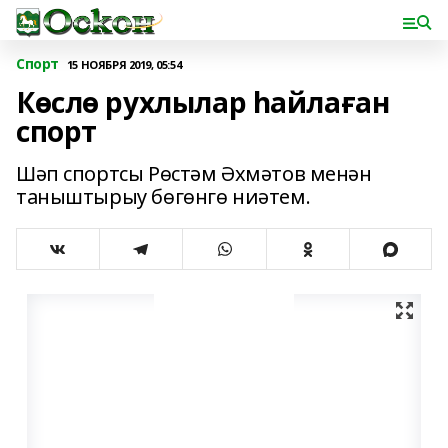
Спорт
15 НОЯБРЯ 2019, 05:54
Көслө рухлылар һайлаған
спорт
Шәп спортсы Рөстәм Әхмәтов менән
таныштырыу бөгөнгө ниәтем.