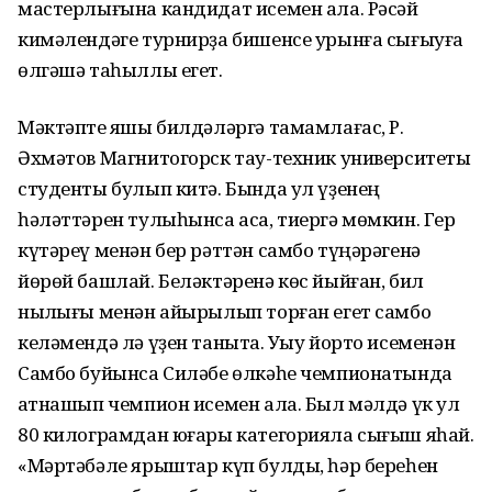
мастерлығына кандидат исемен ала. Рәсәй
кимәлендәге турнирҙа бишенсе урынға сығыуға
өлгәшә таһыллы егет.
Мәктәпте яҡшы билдәләргә тамамлағас, Р.
Әхмәтов Магнитогорск тау-техник университеты
студенты булып китә. Бында ул үҙенең
һәләттәрен тулыһынса аса, тиергә мөмкин. Гер
күтәреү менән бер рәттән самбо түңәрәгенә
йөрөй башлай. Беләктәренә көс йыйған, бил
ныҡлығы менән айырылып торған егет самбо
келәмендә лә үҙен таныта. Уҡыу йорто исеменән
Самбо буйынса Силәбе өлкәһе чемпионатында
ҡатнашып чемпион исемен ала. Был мәлдә үк ул
80 килограмдан юғары категорияла сығыш яһай.
«Мәртәбәле ярыштар күп булды, һәр береһен