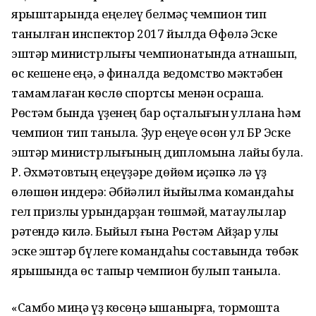
ярыштарында еңелеү белмәҫ чемпион тип
танылған инспектор 2017 йылда Өфөлә Эске
эштәр министрлығы чемпионатында ҡатнашып,
өс кешене еңә, ә финалда ведомство мәктәбен
тамамлаған көслө спортсы менән осраша.
Рөстәм бында үҙенең бар оҫталығын ҡуллана һәм
чемпион тип таныла. Ҙур еңеүе өсөн ул БР Эске
эштәр министрлығының дипломына лайыҡ була.
Р. Әхмәтовтың еңеүҙәре дөйөм иҫәпкә лә үҙ
өлөшөн индерә: Әбйәлил йыйылма командаһы
гел призлы урындарҙан төшмәй, маҡтаулылар
рәтендә килә. Быйыл ғына Рөстәм Айҙар улы
эске эштәр бүлеге командаһы составында төбәк
ярышында өс тапҡыр чемпион булып таныла.
«Самбо миңә үҙ көсөңә ышанырға, тормошта