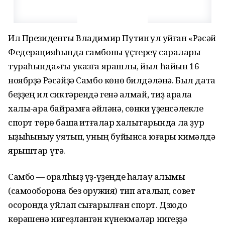
Ил Президенты Владимир Путин ҡул ҡуйған «Рәсәй
Федерацияһында самбоны үҫтереү саралары
тураһында»ғы указға ярашлы, йыл һайын 16
ноябрҙә Рәсәйҙә Самбо көнө билдәләнә. Был дата
беҙҙең ил сиктәрендә генә ҡалмай, тиҙ арала
халыҡ-ара байрамға әйләнә, сөнки үҙенсәлекле
спорт төрө башҡа ҡитғалар халыҡтарында ла ҙур
ҡыҙыҡһыныу уятып, уның буйынса юғары кимәлдә
ярыштар үтә.
Самбо — ҡоралһыҙ үҙ-үҙеңде һаҡлау алымы
(самооборона без оружия) тип аталып, совет
осоронда уйлап сығарылған спорт. Дзюдо
көрәшенә нигеҙләнгән күнекмәләр нигеҙҙә