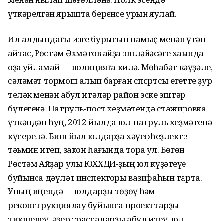
үткәрелгән ярышта беренсе урын яулай.
Ил алдындағы изге бурысын намыҫ менән үтәп
ҡайтҡас, Рөстәм Әхмәтов ҡайҙа эшләйәсәге хаҡында
оҙаҡ уйламай — полицияға килә. Мөһабәт кәүҙәле,
сәләмәт тормош алып барған спортсы егетте ҙур
теләк менән ҡабул итәләр район эске эштәр
бүлегенә. Патруль-пост хеҙмәтендә стажировка
үткәндән һуң, 2012 йылда юл-патруль хеҙмәтенә
күсерелә. Биш йыл юлдарҙа хәүефһеҙлекте
тәьмин итеп, закон һағында тора ул. Бөгөн
Рөстәм Айҙар улы ЮХХДИ-ҙың юл күҙәтеүе
буйынса дәүләт инспекторы вазифаһын тарта.
Уның иңендә — юлдарҙы төҙөү һәм
реконструкциялау буйынса проекттарҙы
тикшереү, әҙер трассаларҙы ҡабул итеү, юл