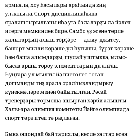
армияла, хоҡуҡ һаҡсылары араһында киң
ҡулланыла. Спорт дисциплинаһына
яраҡлаштырылғаны иһә уға балаларҙы ла йәлеп
итергә мөмкинлек бирә. Самбо үҙ эсенә төрлө
халыҡтарҙың алыш төрҙәре — джиу-джитсу,
башҡорт милли көрәше, ҡул һуғышы, бүрәт көрәше
һәм башҡа алымдарҙы, шулай уҡ штыкка, ҡылыс-
бысаҡҡа ҡаршы тороу элементтарын да алған.
Һуңғараҡ ул мылтыҡ йә пистолет тотҡан
дошманды тиҙ арала ҡоралһыҙландырыу
күнекмәләре менән байытылған. Рәсәй
тренерҙары тормошҡа ашырған хәрби алышты
Халыҡ-ара олимпия комитеты Йәйге олимпиада
спорт төрө итеп тә раҫлаған.
Бына ошондай бай тарихлы, көслө заттар өсөн