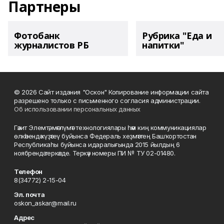
Партнеры
Фотобанк
Рубрика "Еда и
журналистов РБ
напитки"
© 2026 Сайт издания "Оскон" Копирование информации сайта
разрешено только с письменного согласия администрации.
Об использовании персональных данных
Гәзит Элемтә, мәғлүмәт технологиялары һәм киң коммуникациялар
өлкәһендә күҙәтеү буйынса Федераль хеҙмәттең Башҡортостан
Республикаһы буйынса идаралығында 2015 йылдың 6
ноябрендә теркәлде. Теркәү номеры ПИ № ТУ 02-01480.
Телефон
8(34772) 2-15-04
Эл. почта
oskon_askar@mail.ru
Адрес