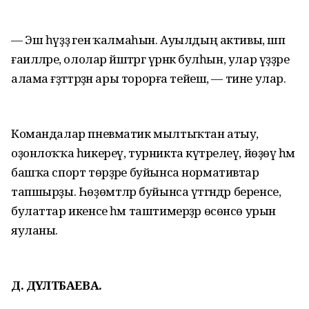
— Эш һүҙҙә генә ҡалмаһын. Ауылдың активы, шәп
ғаиләләре, ололар йәштәргә үрнәк булһын, улар үҙҙәре
алама ғәҙәттәрҙән ары торорға тейеш, — тине улар.
Командалар пневматик мылтыҡтан атыу,
оҙонлоҡҡа һикереү, турникта күтәрелеү, йөҙөү һәм
башҡа спорт төрҙәре буйынса нормативтар
тапшырҙы. Һөҙөмтәләр буйынса үтәгәндәр беренсе,
булаттар икенсе һәм таштимерҙәр өсөнсө урын
яуланы.
Д. ДӘҮЛӘТБАЕВА.