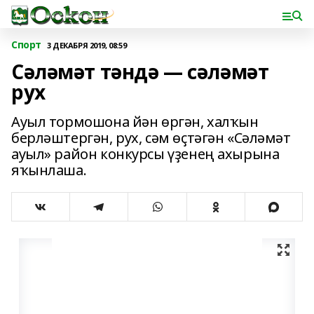
Спорт
3 ДЕКАБРЯ 2019, 08:59
Сәләмәт тәндә — сәләмәт
рух
Ауыл тормошона йән өргән, халҡын
берләштергән, рух, сәм өҫтәгән «Сәләмәт
ауыл» район конкурсы үҙенең ахырына
яҡынлаша.