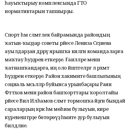
һауыҡтырыу комплексында ГТО
нормативтарын тапшырҙы.
Спорт һәм сәләмәтлек байрамында райондың
ҡатын-ҡыҙҙар советы рәйесе Лениза Сәғәҙиева
ауылдарҙан дәррәү ярышҡа килгән командаларға
маҡтау һуҙҙәрен еткерҙе. Ғаиләләре менән
ҡатнашҡандарға, иң оло йәштәгеләргә лә рәхмәт
һүҙҙәрен еткерҙе. Район хакимиәте башлығының
социаль мәсьәләләр буйынса урынбаҫары Раян
Фәттәхов менән район башҡорттары ҡоролтайы
рәйесе Вил Илһамов сәләмәт тормошҡа әйҙәгән бындай
сараларҙың кәрәк һәм мөһим булыуын, кире
күренештәрҙе бөтөрөүҙә әһәмиәте ҙур булыуын
билдәләне.