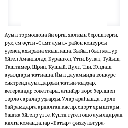
Ауыл тормошона йән өргән, халҡын берләштергән,
рух, сәм өҫтәгән «Сәләмәт ауыл» район конкурсы
үҙенең ахырына яҡынлаша. Быйыл был матур
бәйгелә Амангилде, Буранғол, Үтәгән, Булат, Туйыш,
Таштимер, Шәрип, Ҡушый, Дәүләт, Тәпән, Юлдаш
ауылдары ҡатнаша. Йыл дауамында конкурс
сиктәрендә ауылдарҙың ҡатын-ҡыҙҙар,
ветерандар советтары, ағинәйҙәр ҡоро берләшеп
төрлө саралар уҙғарҙы. Улар араһында төрлө
байрамдарға арналған кисәләр, спорт ярыштары,
башҡа бәйгеләр үтте. Күптән түгел ошо ауылдарҙан
килгән командалар «Батыр» физкультура-