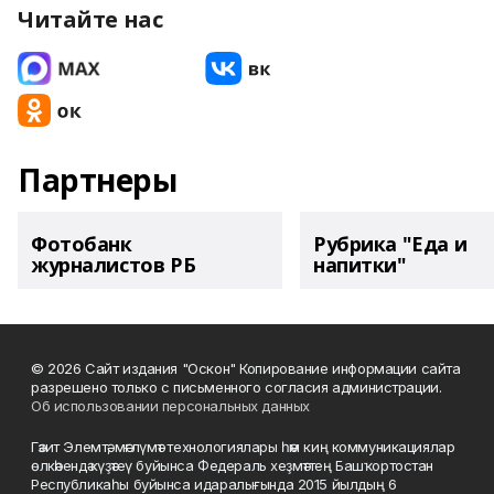
Читайте нас
Партнеры
Фотобанк
Рубрика "Еда и
журналистов РБ
напитки"
© 2026 Сайт издания "Оскон" Копирование информации сайта
разрешено только с письменного согласия администрации.
Об использовании персональных данных
Гәзит Элемтә, мәғлүмәт технологиялары һәм киң коммуникациялар
өлкәһендә күҙәтеү буйынса Федераль хеҙмәттең Башҡортостан
Республикаһы буйынса идаралығында 2015 йылдың 6